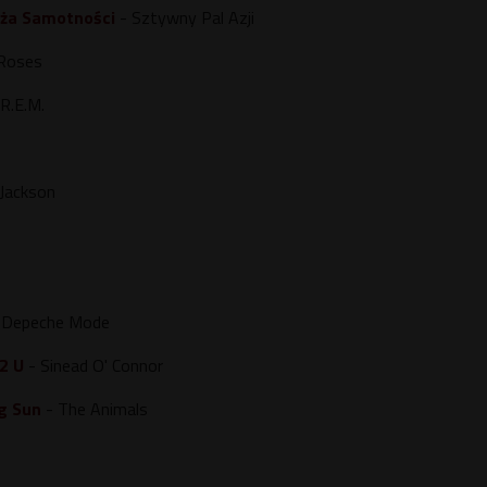
eża Samotności
- Sztywny Pal Azji
 Roses
R.E.M.
 Jackson
 Depeche Mode
2 U
- Sinead O' Connor
g Sun
- The Animals