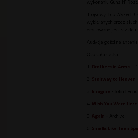
wykonaniu Guns N' Roses
Trójkowy Top Wszech Cz
wybieranych przez słuc
emitowane jest raz do r
Audycja gości na antenie
Oto cała setka
1.
Brothers in Arms
- Di
2.
Stairway to Heaven
-
3.
Imagine
- John Lenno
4.
Wish You Were Here
5.
Again
- Archive
6.
Smells Like Teen Spir