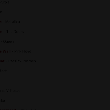
Purple
on
s
- Metallica
rm
- The Doors
- Queen
e Wall
- Pink Floyd
iat
- Czesław Niemen
fect
uns N' Roses
ika