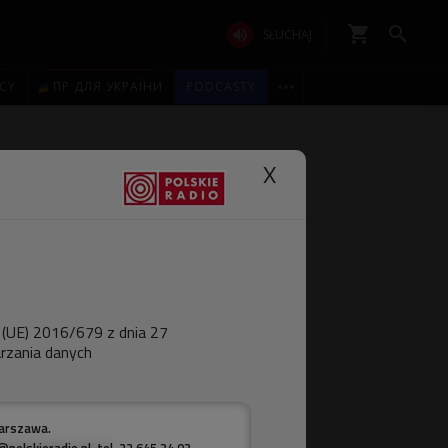
shopping_cart


SŁUCHAJ

ICY
ПР ДЛЯ УКРАЇНИ
PODCASTY
X
 (UE) 2016/679 z dnia 27
rzania danych
Warszawa.