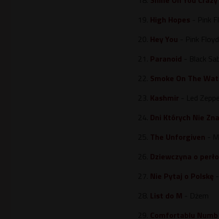
18.
Shine On You Craz
19.
High Hopes
- Pink F
20.
Hey You
- Pink Floyd
21.
Paranoid
- Black Sa
22.
Smoke On The Wat
23.
Kashmir
- Led Zeppe
24.
Dni Których Nie Zn
25.
The Unforgiven
- Me
26.
Dziewczyna o perł
27.
Nie Pytaj o Polskę
-
28.
List do M
- Dżem
29.
Comfortablu Numb