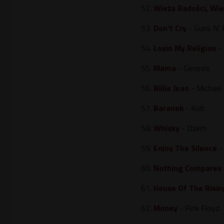
52.
Wieża Radości, Wi
53.
Don't Cry
- Guns N'
54.
Losin My Religion
- 
55.
Mama
- Genesis
56.
Billie Jean
- Michael
57.
Baranek
- Kult
58.
Whisky
- Dżem
59.
Enjoy The Silence
-
60.
Nothing Compares 
61.
House Of The Risin
62.
Money
- Pink Floyd