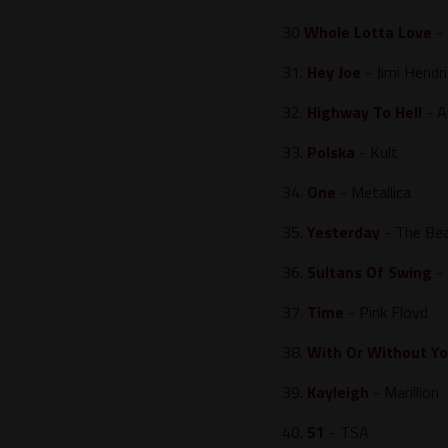
30
Whole Lotta Love
- 
31.
Hey Joe
- Jimi Hendri
32.
Highway To Hell
- A
33.
Polska
- Kult
34.
One
- Metallica
35.
Yesterday
- The Bea
36.
Sultans Of Swing
- 
37.
Time
- Pink Floyd
38.
With Or Without Y
39.
Kayleigh
- Marillion
40.
51
- TSA