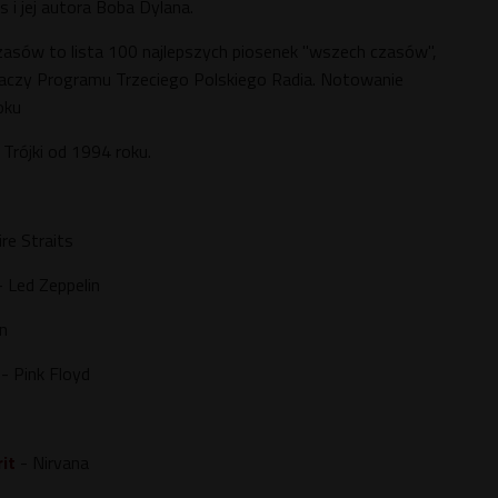
 i jej autora Boba Dylana.
asów to lista 100 najlepszych piosenek "wszech czasów",
haczy Programu Trzeciego Polskiego Radia. Notowanie
oku
 Trójki od 1994 roku.
re Straits
 Led Zeppelin
n
- Pink Floyd
it
- Nirvana