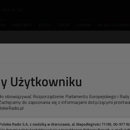
 RADIA SA
RKA
KIEROWCY
DZIECI
TEATR
CHOPIN
PR DLA ZAGRAN

u Wszech Czasów 2010
y Użytkowniku
ze Programu Trzeciego wybrali największe przeboje w
zwycięska setka.
ło obowiązywać Rozporządzenie Parlamentu Europejskiego i Rady
 Zachęcamy do zapoznania się z informacjami dotyczącymi przetwa
skieRadio.pl
wy
Top Wszech Czasów
zdominowały piosenki U2. Utwory
ęły dwa pierwsze miejsca. Listę podbił kawałek "With Or
u notowany dopiero na 38. miejscu.
olskie Radio S.A. z siedzibą w Warszawie, al. Niepodległości 77/85, 00-977 