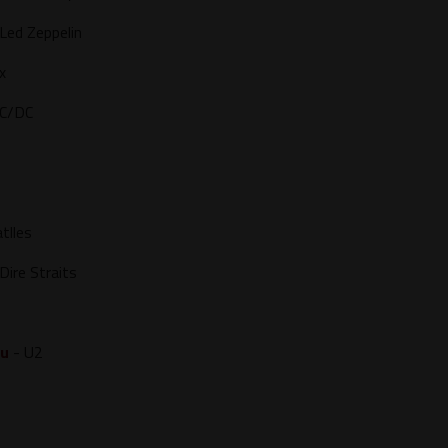
Led Zeppelin
x
C/DC
tlles
Dire Straits
ou
- U2