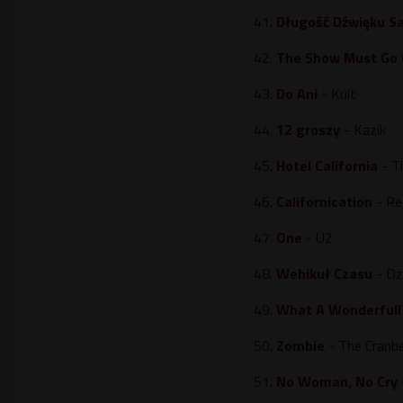
41.
Długość Dźwięku S
42.
The Show Must Go
43.
Do Ani
- Kult
44.
12 groszy
- Kazik
45.
Hotel California
- T
46.
Californication
- Re
47.
One
- U2
48.
Wehikuł Czasu
- D
49.
What A Wonderfull
50.
Zombie
- The Cranbe
51.
No Woman, No Cry