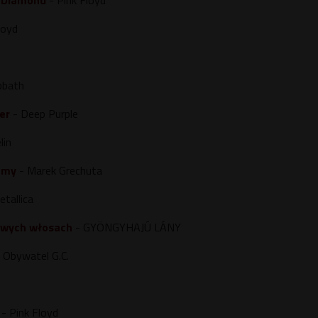
y Diamond
- Pink Floyd
loyd
bbath
er
- Deep Purple
lin
amy
- Marek Grechuta
tallica
owych włosach
- GYÖNGYHAJÚ LÁNY
 Obywatel G.C.
- Pink Floyd