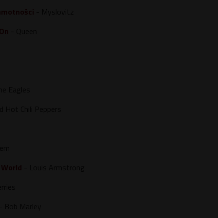
amotności
- Myslovitz
 On
- Queen
he Eagles
d Hot Chili Peppers
żem
 World
- Louis Armstrong
rries
- Bob Marley