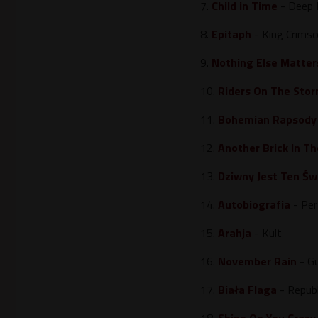
7.
Child in Time
- Deep 
8.
Epitaph
- King Crims
9.
Nothing Else Matter
10.
Riders On The Sto
11.
Bohemian Rapsody
12.
Another Brick In Th
13.
Dziwny Jest Ten Św
14.
Autobiografia
- Per
15.
Arahja
- Kult
16.
November Rain
- G
17.
Biała Flaga
- Republ