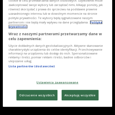
cookie w celu przetwarzania danych osobowych. Użytkownik może
zaakceptować swoje wybory lub zarządzać nimi, klikając poniżej, jak
również skorzystać z prawa do sprzeciwu na podstawie prawnie
uzasadnionego interesu lub w dowolnym momencie na stronie
polityki prywatności. Te wybory będą sygnalizowane naszym
partnerom i nie będą miały wpływu na dane przeglądania.
Polityka
prywatności
Wraz z naszymi partnerami przetwarzamy dane w
celu zapewnienia:
Użycie dokładnych danych geolokalizacyjnych. Aktywne skanowanie
charakterystyki urządzenia do celów identyfikacji. Przechowywanie
informacji na urządzeniu lub dostęp do nich. Spersonalizowane
reklamy i treści, pomiar reklam i treści, badnie odbiorców i
ulepszanie usług.
Lista partnerów (dostawców)
Ustawienia zaawansowane
Odrzucenie wszystkich
Akceptuję wszystkie