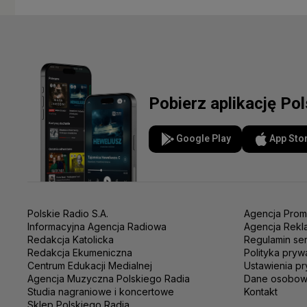
Pobierz aplikację Po
Google Play
App Sto
Polskie Radio S.A.
Agencja Prom
Informacyjna Agencja Radiowa
Agencja Rekl
Redakcja Katolicka
Regulamin se
Redakcja Ekumeniczna
Polityka pryw
Centrum Edukacji Medialnej
Ustawienia pr
Agencja Muzyczna Polskiego Radia
Dane osobo
Studia nagraniowe i koncertowe
Kontakt
Sklep Polskiego Radia