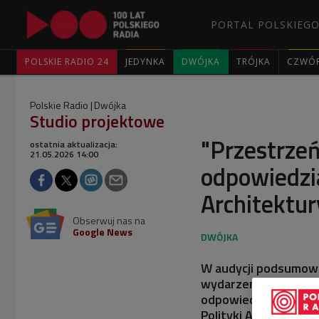
PORTAL POLSKIEGO
POLSKIE RADIO 24
JEDYNKA
DWÓJKA
TRÓJKA
CZWÓ
Polskie Radio
Dwójka
Studio projektowe
"Przestrzeń
ostatnia aktualizacja:
21.05.2026 14:00
odpowiedzi
Architektur
Obserwuj nas na
Google News
W audycji podsumowa
wydarzenie odbywało
odpowiedzialność" i 
Polityki Architektoni