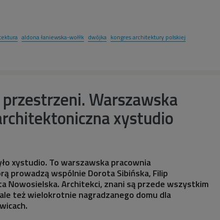
tektura
aldona łaniewska-wołłk
dwójka
kongres architektury polskiej
 przestrzeni. Warszawska
rchitektoniczna xystudio
yło xystudio. To warszawska pracownia
órą prowadzą wspólnie Dorota Sibińska, Filip
a Nowosielska. Architekci, znani są przede wszystkim
ci, ale też wielokrotnie nagradzanego domu dla
wicach.