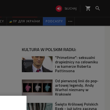
shopping_cart


SŁUCHAJ

ICY
ПР ДЛЯ УКРАЇНИ
PODCASTY
KULTURA W POLSKIM RADIU:
"Primetime": seksualni
drapieżnicy na celowniku
i w kamerze Roberta
Pattinsona
Od pierwszej linii do pop-
artowej legendy. Andy
Warhol nieznany w
Krakowie
Święto Królowej Polskich
Rzek - już jutro zaczyna