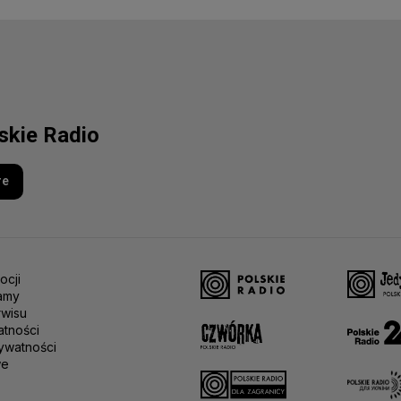
lskie Radio
re
ocji
amy
rwisu
atności
ywatności
we