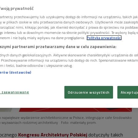
Twoją prywatność
artnerzy przechowujemy lub uzyskujemy dostęp do informacji na urządzeniu, takich jak
ory w plikach cookie w celu przetwarzania danych osobowych. Użytkownik może zaakcep
arządzać nimi, klikając poniżej, jak również skorzystać z prawa do sprzeciwu na podsta
go interesu lub w dowolnym momencie na stronie polityki prywatności. Te wybory będą 
nerom i nie będą miały wpływu na dane przeglądania.
Polityka prywatności
szymi partnerami przetwarzamy dane w celu zapewnienia:
dnych danych geolokalizacyjnych. Aktywne skanowanie charakterystyki urządzenia do ce
i. Przechowywanie informacji na urządzeniu lub dostęp do nich. Spersonalizowane reklamy 
m i treści, badnie odbiorców i ulepszanie usług.
nerów (dostawców)
a zaawansowane
Odrzucenie wszystkich
Akceptuj
to największe wydarzenie architektoniczne w Polsce, integrujące całe środowisko
 wyzwaniach rodzimej architektury
Foto: materiały prom.
rocznego
Kongresu Architektury Polskiej
dotyczyły takich