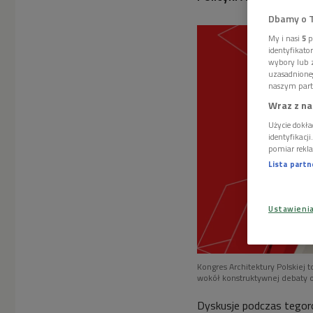
Dbamy o 
My i nasi
5
p
identyfikat
wybory lub z
uzasadnione
naszym part
Wraz z na
Użycie dokła
identyfikacj
pomiar rekla
Lista part
Ustawieni
Kongres Architektury Polskiej 
wokół konstruktywnej debaty o
Dyskusje podczas tego