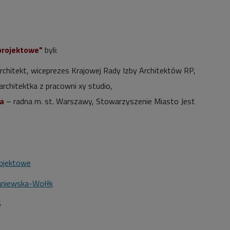
projektowe"
byli:
rchitekt, wiceprezes Krajowej Rady Izby Architektów RP,
architektka z pracowni xy studio,
a
– radna m. st. Warszawy, Stowarzyszenie Miasto Jest
rojektowe
aniewska-Wołłk
6