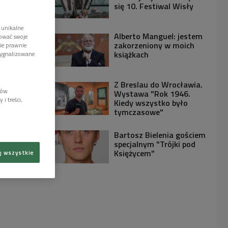
się 10. Festiwal Wisły
 unikalne
Alberto Manguel: jestem
tować swoje
zakorzeniony w moich
wie prawnie
książkach
sygnalizowane
Z Breslau do Wrocławia.
lów
Wystawa "Rok 1946.
i treści,
Kiedy wszystko było
tymczasowe"
Bartosz Bielenia gościem
specjalnym "Trójki pod
Księżycem"
ę wszystkie