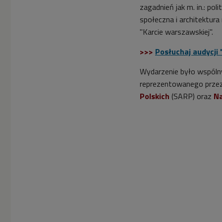
zagadnień jak m. in.: po
społeczna i architektur
"Karcie warszawskiej".
>>>
Posłuchaj audycji
Wydarzenie było wspóln
reprezentowanego prze
Polskich
(SARP) oraz
Na