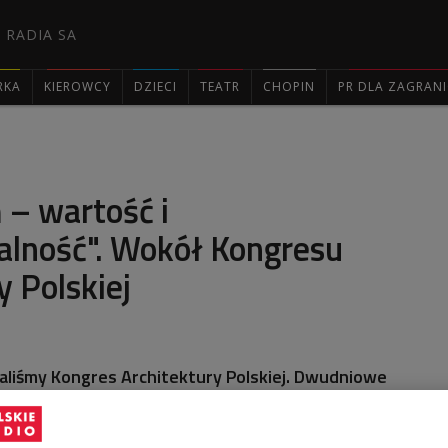
 RADIA SA
RKA
KIEROWCY
DZIECI
TEATR
CHOPIN
PR DLA ZAGRAN

 – wartość i
alność". Wokół Kongresu
y Polskiej
liśmy Kongres Architektury Polskiej. Dwudniowe
 się pod hasłem: "Przestrzeń – wartość i
miało na celu m.in. wypracowanie założeń do Polskiej
cznej, nad którą obecnie pracuje rząd.