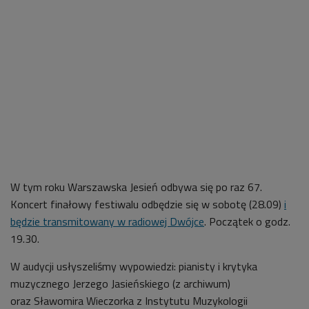
W tym roku Warszawska Jesień odbywa się po raz 67.
Koncert finałowy festiwalu odbędzie się w sobotę (28.09)
i
będzie transmitowany w radiowej Dwójce
. Początek o godz.
19.30.
W audycji usłyszeliśmy wypowiedzi: pianisty i krytyka
muzycznego
Jerzego Jasieńskiego (z archiwum)
oraz
Sławomira Wieczorka z Instytutu Muzykologii