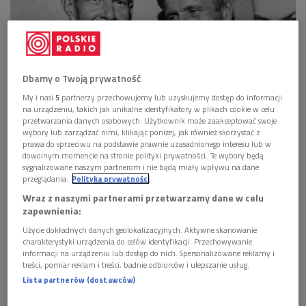
Dbamy o Twoją prywatność
My i nasi
5
partnerzy przechowujemy lub uzyskujemy dostęp do informacji
na urządzeniu, takich jak unikalne identyfikatory w plikach cookie w celu
przetwarzania danych osobowych. Użytkownik może zaakceptować swoje
John Cage, Stefan Śledziński, Bolesław Szabelski podczas przyjęcia w
Filharmonii Narodowej zamykającego Warszawską Jesień, 1964 roku
Foto:
wybory lub zarządzać nimi, klikając poniżej, jak również skorzystać z
Andrzej Zborski, zbiory Związku Kompozytorów Polskich
prawa do sprzeciwu na podstawie prawnie uzasadnionego interesu lub w
dowolnym momencie na stronie polityki prywatności. Te wybory będą
sygnalizowane naszym partnerom i nie będą miały wpływu na dane
Warszawska Jesień jest jednym z najstarszych europejskich
przeglądania.
Polityka prywatności
festiwali.
Powoli zbliża się do 70. urodzin. W audycji "Duety w
Wraz z naszymi partnerami przetwarzamy dane w celu
Dwójce" przyglądaliśmy się jej obecnemu obliczu, ale też
zapewnienia:
przypominaliśmy jej historię.
Użycie dokładnych danych geolokalizacyjnych. Aktywne skanowanie
charakterystyki urządzenia do celów identyfikacji. Przechowywanie
informacji na urządzeniu lub dostęp do nich. Spersonalizowane reklamy i
POSŁUCHAJ
treści, pomiar reklam i treści, badnie odbiorców i ulepszanie usług.
Lista partnerów (dostawców)
Fenomen, historia i teraźniejszość festiwalu
"Warszawska Jesień" (Duety w Dwójce)