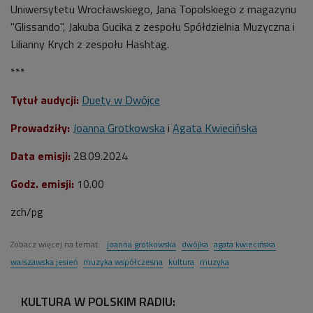
Uniwersytetu Wrocławskiego, Jana Topolskiego z magazynu
"Glissando", Jakuba Gucika z zespołu Spółdzielnia Muzyczna i
Lilianny Krych z zespołu Hashtag.
***
Tytuł audycji:
Duety w Dwójce
Prowadziły:
Joanna Grotkowska
i
Agata Kwiecińska
Data emisji:
28
.09.2024
Godz. emisji:
10.00
zch/pg
Zobacz więcej na temat:
joanna grotkowska
dwójka
agata kwiecińska
warszawska jesień
muzyka współczesna
kultura
muzyka
KULTURA W POLSKIM RADIU: