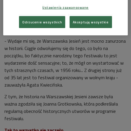
48:36
Ustawienia zaawansowane
Odrzucenie wszystkich
Akceptuję wszystkie
Od komunizmu do wolnej Polski
- Wydaje mi się, że Warszawska Jesień jest mocno zanurzona
w historii. Ciągle odwołujemy się do tego, co było na
początku, bo faktycznie narodziny tego festiwalu to jest
wydarzenie dość sensacyjne; to, że mógł on wystartować w
tych strasznych czasach, w 1956 roku... Z drugiej strony już
od 35 lat jest to festiwal organizowany w wolnym kraju -
zauważyła Agata Kwiecińska.
Z tym, że historia na Warszawskiej Jesieni zawsze była
ważna zgodziła się Joanna Grotkowska, która podkreślała
regularną obecność historycznych utworów w programie
festiwalu.
Tak to wszystko się zaczęło