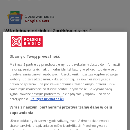
Obserwuj nas na
Google News
W kolejnym odcinku "Zaułków historii"
rozmawialiśmy o postaci, której czarna legenda jest
tak duża, że powiedzenie o nim jakichkolwiek
dobrych słów wydaje się bardzo trudne. Mierzenie
się z życiorysem Wacława Kostka-Biernackiego wciąż
Dbamy o Twoją prywatność
nastręcza wielu trudności.
My i nasi
5
partnerzy przechowujemy lub uzyskujemy dostęp do informacji
na urządzeniu, takich jak unikalne identyfikatory w plikach cookie w celu
przetwarzania danych osobowych. Użytkownik może zaakceptować swoje
wybory lub zarządzać nimi, klikając poniżej, jak również skorzystać z
prawa do sprzeciwu na podstawie prawnie uzasadnionego interesu lub w
dowolnym momencie na stronie polityki prywatności. Te wybory będą
sygnalizowane naszym partnerom i nie będą miały wpływu na dane
przeglądania.
Polityka prywatności
Wraz z naszymi partnerami przetwarzamy dane w celu
zapewnienia:
Użycie dokładnych danych geolokalizacyjnych. Aktywne skanowanie
charakterystyki urządzenia do celów identyfikacji. Przechowywanie