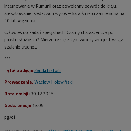
internowanie w Rumunii oraz powojenny powrót do kraju,
aresztowanie, śledztwo i wyrok – kara śmierci zamieniona na
10 lat więzienia.
Człowiek do zadań specjalnych. Czarny charakter czy po
prostu służbista? Mierzenie się z tym życiorysem jest wciąż
szalenie trudne...
***
Tytuł audycji:
Zaułki historii
Prowadzenie:
Wacław Holewiński
Data emisji:
30.12.2025
Godz. emisji:
13.05
pg/oł
Zobacz więcej na temat:
wacław holewiński
ii rp
dwójka
ii rzeczpospolita