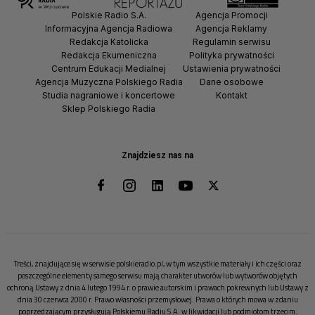
Polskie Radio S.A.
Agencja Promocji
Informacyjna Agencja Radiowa
Agencja Reklamy
Redakcja Katolicka
Regulamin serwisu
Redakcja Ekumeniczna
Polityka prywatności
Centrum Edukacji Medialnej
Ustawienia prywatności
Agencja Muzyczna Polskiego Radia
Dane osobowe
Studia nagraniowe i koncertowe
Kontakt
Sklep Polskiego Radia
Znajdziesz nas na
Treści, znajdujące się w serwisie polskieradio.pl, w tym wszystkie materiały i ich części oraz
poszczególne elementy samego serwisu mają charakter utworów lub wytworów objętych
ochroną Ustawy z dnia 4 lutego 1994 r. o prawie autorskim i prawach pokrewnych lub Ustawy z
dnia 30 czerwca 2000 r. Prawo własności przemysłowej. Prawa o których mowa w zdaniu
poprzedzającym przysługują Polskiemu Radiu S.A. w likwidacji lub podmiotom trzecim.