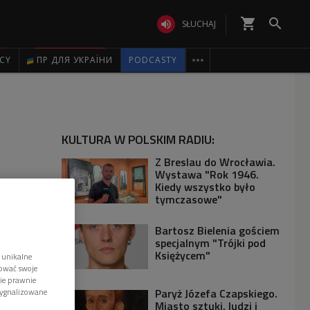
shopping_cart


SŁUCHAJ

ICY
ПР ДЛЯ УКРАЇНИ
PODCASTY
KULTURA W POLSKIM RADIU:
Z Breslau do Wrocławia.
Wystawa "Rok 1946.
Kiedy wszystko było
tymczasowe"
Bartosz Bielenia gościem
specjalnym "Trójki pod
Księżycem"
 unikalne
tować swoje
wie prawnie
Paryż Józefa Czapskiego.
sygnalizowane
Miasto sztuki, ludzi i