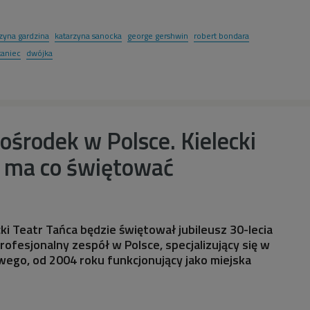
zyna gardzina
katarzyna sanocka
george gershwin
robert bondara
taniec
dwójka
 ośrodek w Polsce. Kielecki
a ma co świętować
cki Teatr Tańca będzie świętował jubileusz 30-lecia
profesjonalny zespół w Polsce, specjalizujący się w
wego, od 2004 roku funkcjonujący jako miejska