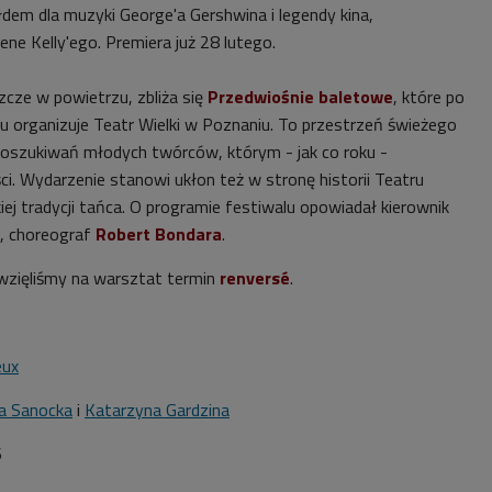
łdem dla muzyki George'a Gershwina i legendy kina,
ne Kelly'ego. Premiera już 28 lutego.
zcze w powietrzu, zbliża się
Przedwiośnie baletowe
, które po
cu organizuje Teatr Wielki w Poznaniu. To przestrzeń świeżego
poszukiwań młodych twórców, którym - jak co roku -
i. Wydarzenie stanowi ukłon też w stronę historii Teatru
ej tradycji tańca. O programie festiwalu opowiadał kierownik
u, choreograf
Robert Bondara
.
zięliśmy na warsztat termin
renversé
.
eux
a Sanocka
i
Katarzyna Gardzina
6