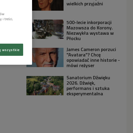
wielkich przyjaźni
lów
i treści,
500-lecie inkorporacji
Mazowsza do Korony.
Niezwykła wystawa w
Płocku
James Cameron porzuci
ę wszystkie
"Avatara"? Chcę
opowiadać inne historie -
mówi reżyser
Sanatorium Dźwięku
2026. Dźwięk,
performans i sztuka
eksperymentalna