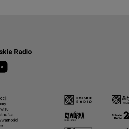
lskie Radio
re
ocji
amy
rwisu
atności
ywatności
we