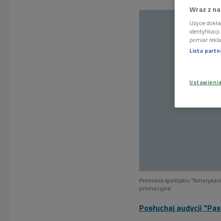
Wraz z na
Użycie dokła
identyfikacj
pomiar rekla
Lista part
Ustawieni
Premiera spektaklu "Amerykani
promocyjne
Posłuchaj audycji "Pas