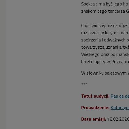
Spektakl ma być jego ho
znakomitego tancerza Ge
Choć wiosny nie czuć jes
raz trzeci w lutym i mar
spojrzenia i odważnych 
towarzyszą uznani artyśc
Wielkiego oraz poznański
baletu opery w Poznani
W słowniku baletowym w
***
Tytuł audycji:
Pas de d
Prowadzenie:
Katarzyn
Data emisji:
18.02.202