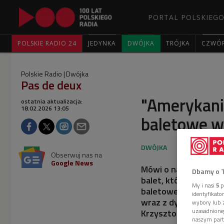
PORTAL POLSKIEGO
POLSKIE RADIO 24
JEDYNKA
DWÓJKA
TRÓJKA
CZWÓ
Polskie Radio
Dwójka
Pas de deux
"Amerykani
ostatnia aktualizacja:
18.02.2026 13:05
baletowe w
Obserwuj nas na
Google News
Mówi o nadchodzącej 
Dbamy o 
balet, który widzom 
My i nasi
5
p
baletowej można odn
identyfikat
wraz z dyrektorem O
wybory lub z
Krzysztof Pastor, cho
uzasadnione
naszym part