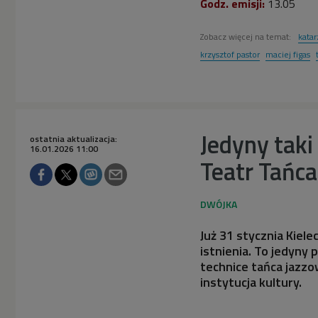
Godz. emisji:
13.05
Zobacz więcej na temat:
katar
krzysztof pastor
maciej figas
Jedyny taki
ostatnia aktualizacja:
16.01.2026 11:00
Teatr Tańc
Już 31 stycznia Kiele
istnienia. To jedyny 
technice tańca jazzo
instytucja kultury.