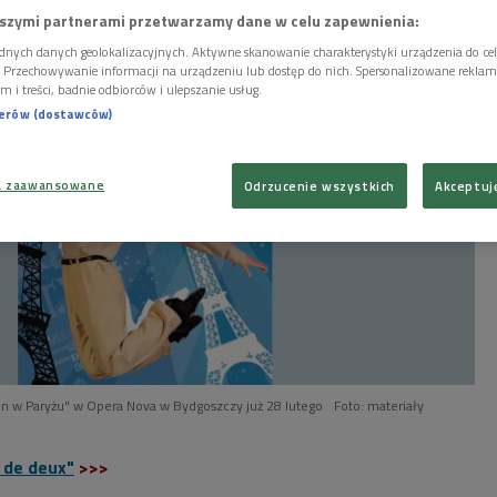
szymi partnerami przetwarzamy dane w celu zapewnienia:
dnych danych geolokalizacyjnych. Aktywne skanowanie charakterystyki urządzenia do ce
i. Przechowywanie informacji na urządzeniu lub dostęp do nich. Spersonalizowane reklamy 
m i treści, badnie odbiorców i ulepszanie usług.
nerów (dostawców)
a zaawansowane
Odrzucenie wszystkich
Akceptuj
n w Paryżu" w Opera Nova w Bydgoszczy już 28 lutego
Foto: materiały
 de deux"
>>>