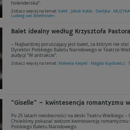
holenderska".
Zobacz więcej na temat:
balet
Jakub Kukla
Dwójka
MUZYKA
Ludwig van Beethoven
Balet idealny według Krzysztofa Pastor
– Najbardziej poruszający jest balet, za którym nie sto
Dyrektor Polskiego Baletu Narodowego w Teatrze Wie
audycji "W antrakcie".
Zobacz więcej na temat:
Malwina Kiepiel
Magda Kuydowicz
T
"Giselle" – kwintesencja romantyzmu w
Po 25 latach nieobecności na deski Teatru Wielkiego – 
Chcieliśmy pokazać widzom kwintesencję romantyzmu w b
Polskiego Baletu Narodowego.