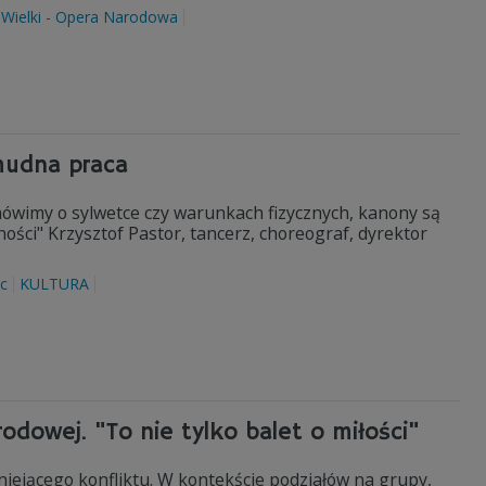
 Wielki - Opera Narodowa
żmudna praca
 mówimy o sylwetce czy warunkach fizycznych, kanony są
ści" Krzysztof Pastor, tancerz, choreograf, dyrektor
ec
KULTURA
dowej. "To nie tylko balet o miłości"
stniejącego konfliktu. W kontekście podziałów na grupy,