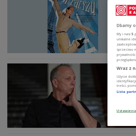
Dbamy o
My i nasi
5
p
unikalne id
zaakceptowa
sprzeciwu 
prywatnośc
przeglądani
Wraz z n
Użycie dokł
identyfikac
treści, pom
Lista par
Ustawieni