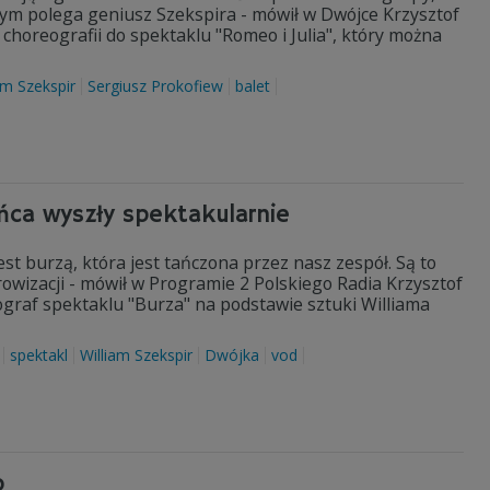
 tym polega geniusz Szekspira - mówił w Dwójce Krzysztof
choreografii do spektaklu "Romeo i Julia", który można
am Szekspir
Sergiusz Prokofiew
balet
ańca wyszły spektakularnie
est burzą, która jest tańczona przez nasz zespół. Są to
owizacji - mówił w Programie 2 Polskiego Radia Krzysztof
graf spektaklu "Burza" na podstawie sztuki Williama
spektakl
William Szekspir
Dwójka
vod
o