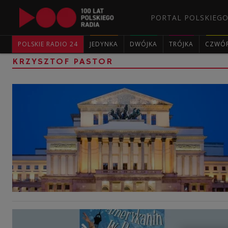
PORTAL POLSKIEGO
POLSKIE RADIO 24
JEDYNKA
DWÓJKA
TRÓJKA
CZWÓ
KRZYSZTOF PASTOR