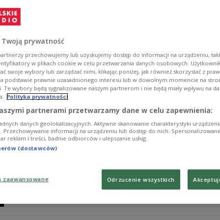
Mówi o nadchodzącej premierze, że to będzie jego najb
oddech, radość i poczucie, że w sztuce baletowej możn
wraz z dyrektorem Opera Nova Maciejem Figasem opowia
libretta.
 Twoją prywatność
Zobacz więcej na temat:
Katarzyna Gardzina
Katarzyna Sanoc
artnerzy przechowujemy lub uzyskujemy dostęp do informacji na urządzeniu, taki
Dwójka
entyfikatory w plikach cookie w celu przetwarzania danych osobowych. Użytkown
ć swoje wybory lub zarządzać nimi, klikając poniżej, jak również skorzystać z pra
na podstawie prawnie uzasadnionego interesu lub w dowolnym momencie na stroni
i. Te wybory będą sygnalizowane naszym partnerom i nie będą miały wpływu na d
a.
Polityka prywatności
Krzysztof Pastor: pożary w Australii pc
aszymi partnerami przetwarzamy dane w celu zapewnienia:
adnych danych geolokalizacyjnych. Aktywne skanowanie charakterystyki urządzen
- Ogień z mitu prometejskiego zawiera w sobie pewien
ji. Przechowywanie informacji na urządzeniu lub dostęp do nich. Spersonalizowane
iar reklam i treści, badnie odbiorców i ulepszanie usług.
zagłady i zniszczenia. Pomysł pracy nad tym baletem nar
wtedy szalały ogromne pożary, które były nie do zatrz
tnerów (dostawców)
Krzysztof Pastor, szef Polskiego Baletu Narodowego.
Zobacz więcej na temat:
Dwójka
Teatr Wielki - Opera Narod
KULTURA
a zaawansowane
Odrzucenie wszystkich
Akceptuj