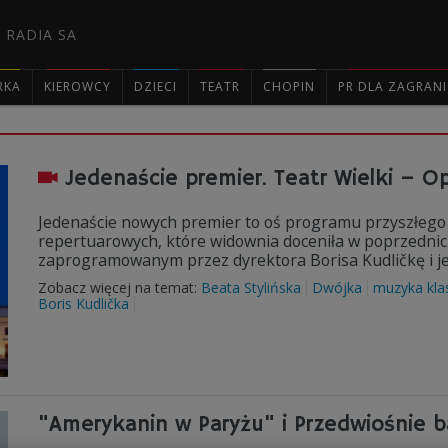
 RADIA SA
RKA
KIEROWCY
DZIECI
TEATR
CHOPIN
PR DLA ZAGRAN

Jedenaście premier. Teatr Wielki –
Jedenaście nowych premier to oś programu przyszłego 
repertuarowych, które widownia doceniła w poprzednic
zaprogramowanym przez dyrektora Borisa Kudličkę i 
Zobacz więcej na temat:
Beata Stylińska
Dwójka
muzyka kla
Boris Kudlička
"Amerykanin w Paryżu" i Przedwiośnie 