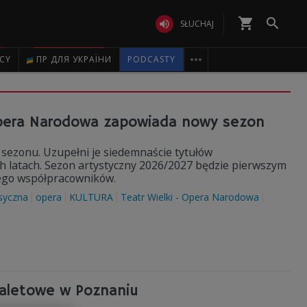
shopping_cart


SŁUCHAJ

ICY
ПР ДЛЯ УКРАЇНИ
PODCASTY
 Opera Narodowa zapowiada nowy sezon
sezonu. Uzupełni je siedemnaście tytułów
h latach. Sezon artystyczny 2026/2027 będzie pierwszym
jego współpracowników.
syczna
opera
KULTURA
Teatr Wielki - Opera Narodowa
baletowe w Poznaniu