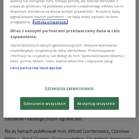
wybory lub zarządzać nimi, klikając poniżej, jak również skorzystać z
prawa do sprzeciwu na podstawie prawnie uzasadnionego interesu lub w
dowolnym momencie na stronie polityki prywatności. Te wybory będą
sygnalizowane naszym partnerom i nie będą miały wpływu na dane
przeglądania.
Polityka prywatności
Wraz z naszymi partnerami przetwarzamy dane w celu
zapewnienia:
Użycie dokładnych danych geolokalizacyjnych. Aktywne skanowanie
Okładka pierwszego tomu "Lafickiej szkoły eseju"
Foto: materiały
charakterystyki urządzenia do celów identyfikacji. Przechowywanie
promocyjne
informacji na urządzeniu lub dostęp do nich. Spersonalizowane reklamy i
treści, pomiar reklam i treści, badnie odbiorców i ulepszanie usług.
W czasach, gdy wartościowych polskich pism intelektualnych
Lista partnerów (dostawców)
było niewiele, paryski miesięcznik przyciągał autorów swoją
niezależnością, wysokim poziomem i atmosferą swobodnej
debaty. – Dobre pismo intelektualne jest magnesem –
Ustawienia zaawansowane
podkreślał w rozmowie gość audycji. Jak przypomniał,
pojawienie się "Kultury" stworzyło przestrzeń, która
Odrzucenie wszystkich
Akceptuję wszystkie
przyciągała autorów pragnących publikować bez politycznych
nacisków i ideologicznych ograniczeń.
Na jej łamach publikowali m.in. Witold Gombrowicz, Czesław
Miłosz, Józef Czapski, Gustaw Herling-Grudziński, Konstanty