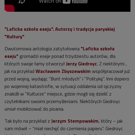
"Laficka szkoła eseju".
Autorzy i tradycja paryskiej
"Kultury"
Dwutomowa antologia zatytułowna
"Laficka szkoła
eseju"
gromadzi eseje ponad trzydziestu autorów, dla
których swoje łamy otworzył
Jerzy Giedroyc
. Z niektórymi ,
jak na przykład
Wacławem Zbyszewskim
współpracował już
przed wojną, wydając "Bunt młodych" i "Politykę". Inni dopiero
po wojennej katastrofie, w sytuacji oddalenia od ojczyzny
znaleźli w "Kulturze" miejsce, gdzie mogli się dzielić z
czytelnikami swoimi przemyśleniami. Niektórych Giedroyc
umiał mobilizować do pisania.
Tak było na przykład z
Jerzym Stempowskim
, który – jak
sam mówił – "miał niechęć do czernienia papieru". Giedroyc