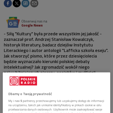
Obserwuj nas na
Google News
- Siłą "Kultury" była przede wszystkim jej jakość -
zaznaczał prof. Andrzej Stanisław Kowalczyk,
historyk literatury, badacz dziejów Instytutu
Literackiego i autor antologii "Lafficka szkoła eseju".
Jak stworzyć pismo, które przez dziesięciolecia
będzie wyznaczało kierunki polskiej debaty
intelektualnej? Jak zgromadzić wokół niego
najwybitniejszych pisarzy, eseistów i myślicieli
emigracyjnych?
Dbamy o Twoją prywatność
My i nasi
5
partnerzy przechowujemy lub uzyskujemy dostęp do informacji
na urządzeniu, takich jak unikalne identyfikatory w plikach cookie w celu
przetwarzania danych osobowych. Użytkownik może zaakceptować swoje