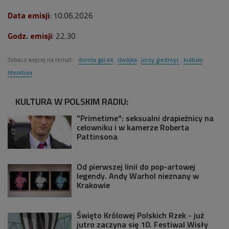
Data emisji
: 10.06.2026
Godz. emisji
: 22.30
Zobacz więcej na temat:
dorota gacek
dwójka
jerzy giedroyc
kultura
literatura
KULTURA W POLSKIM RADIU:
"Primetime": seksualni drapieżnicy na
celowniku i w kamerze Roberta
Pattinsona
Od pierwszej linii do pop-artowej
legendy. Andy Warhol nieznany w
Krakowie
Święto Królowej Polskich Rzek - już
jutro zaczyna się 10. Festiwal Wisły