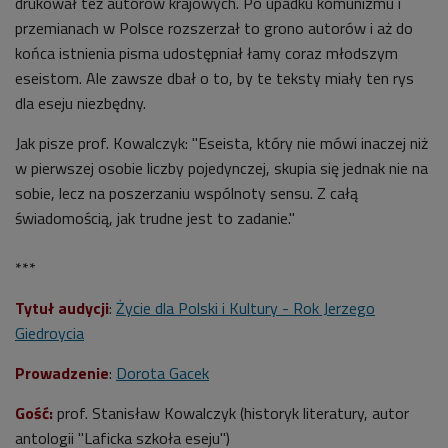
drukował też autorów krajowych. Po upadku komunizmu i
przemianach w Polsce rozszerzał to grono autorów i aż do
końca istnienia pisma udostępniał łamy coraz młodszym
eseistom. Ale zawsze dbał o to, by te teksty miały ten rys
dla eseju niezbędny.
Jak pisze prof. Kowalczyk: "Eseista, który nie mówi inaczej niż
w pierwszej osobie liczby pojedynczej, skupia się jednak nie na
sobie, lecz na poszerzaniu wspólnoty sensu. Z całą
świadomością, jak trudne jest to zadanie."
***
Tytuł audycji
:
Życie dla Polski i Kultury - Rok Jerzego
Giedroycia
Prowadzenie
:
Dorota Gacek
Gość:
prof. Stanisław Kowalczyk (historyk literatury, autor
antologii "Laficka szkoła eseju")