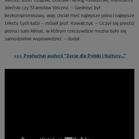
Jeleński czy Stanisław Vincenz. – Giedroyc był
bezkompromisowy, więc chciał mieć najlepsze pióra i najlepsze
teksty tych ludzi – mówił prof. Kowalczyk. – Liczył się prestiż
pisma i sam klimat, w którym rzeczywiście można było się
samodzielnie wypowiedzieć
– dodał.
>>> Posłuchaj audycji "Zycie dla Polski i Kultury..."