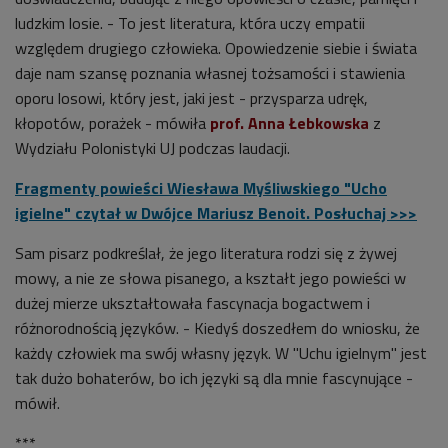
ludzkim losie. - To jest literatura, która uczy empatii
względem drugiego człowieka. Opowiedzenie siebie i świata
daje nam szansę poznania własnej tożsamości i stawienia
oporu losowi, który jest, jaki jest - przysparza udręk,
kłopotów, porażek - mówiła
prof. Anna Łebkowska
z
Wydziału Polonistyki UJ podczas laudacji.
Fragmenty powieści Wiesława Myśliwskiego "Ucho
igielne" czytał w Dwójce Mariusz Benoit. Posłuchaj >>>
Sam pisarz podkreślał, że jego literatura rodzi się z żywej
mowy, a nie ze słowa pisanego, a kształt jego powieści w
dużej mierze ukształtowała fascynacja bogactwem i
różnorodnością języków. - Kiedyś doszedłem do wniosku, że
każdy człowiek ma swój własny język. W "Uchu igielnym" jest
tak dużo bohaterów, bo ich języki są dla mnie fascynujące -
mówił.
***