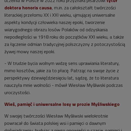
uczelnia w Polsce w 2022 roku przyznała pisarzowi
tytuł
doktora honoris causa
,
m.in. za całokształt twórczości
literackiej przełomu XX i XXI wieku, ujmującej uniwersalne
aspekty kondycji człowieka naszej epoki, tworzenie
wiarygodnego obrazu losów Polaków od odzyskania
niepodległości w 1918 roku do początków XXI wieku, a także
za łączenie odmian tradycyjnej polszczyzny z potoczystością
żywej mowy naszej epoki.
- W trudzie bycia wolnym widzę sens uprawiania literatury,
mimo kosztów, jakie za to płacę. Patrząc na swoje życie z
perspektywy dziewięćdziesięciu lat, sądzę, że to literatura
nauczyła mnie wolności - mówił Wiesław Myśliwski podczas
uroczystości.
Wieś, pamięć i uniwersalne losy w prozie Myśliwskiego
W swojej twórczości Wiesław Myśliwski wielokrotnie
powracał do świata polskiej wsi i pamięci o dawnym
doświadczeniu, budując z niego opowieści o czasie, pamięci i