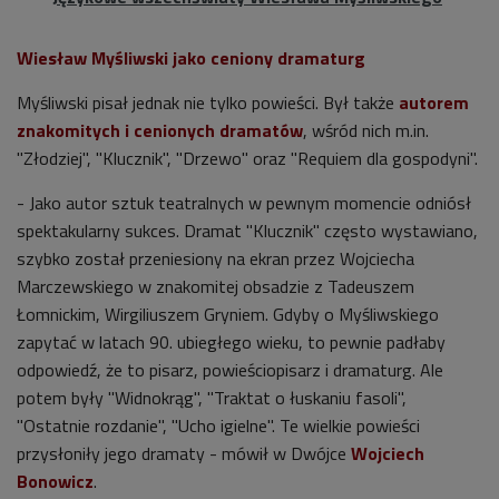
Wiesław Myśliwski jako ceniony dramaturg
Myśliwski pisał jednak nie tylko powieści. Był także
autorem
znakomitych i cenionych dramatów
, wśród nich m.in.
"Złodziej", "Klucznik", "Drzewo" oraz "Requiem dla gospodyni".
- Jako autor sztuk teatralnych w pewnym momencie odniósł
spektakularny sukces. Dramat "Klucznik" często wystawiano,
szybko został przeniesiony na ekran przez Wojciecha
Marczewskiego w znakomitej obsadzie z Tadeuszem
Łomnickim, Wirgiliuszem Gryniem. Gdyby o Myśliwskiego
zapytać w latach 90. ubiegłego wieku, to pewnie padłaby
odpowiedź, że to pisarz, powieściopisarz i dramaturg. Ale
potem były "Widnokrąg", "Traktat o łuskaniu fasoli",
"Ostatnie rozdanie", "Ucho igielne". Te wielkie powieści
przysłoniły jego dramaty - mówił w Dwójce
Wojciech
Bonowicz
.