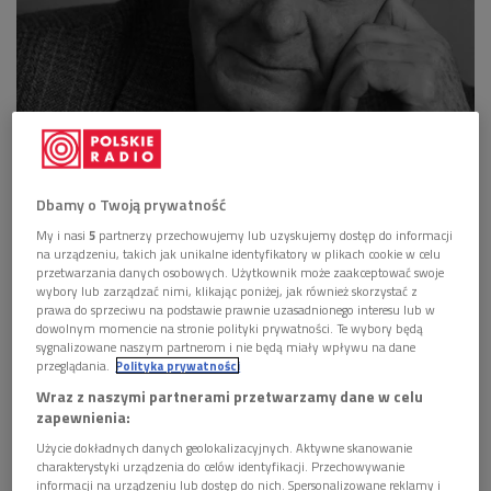
Wiesław Myśliwski był wybitnym polskim pisarzem, dwukrotnym zdobywcą
Nagrody Literackiej NIKE
Foto: ANDRZEJ IWANCZUK/REPORTER/East News
Dbamy o Twoją prywatność
Wiesław Myśliwski
urodził się 25 marca 1932 roku w
My i nasi
5
partnerzy przechowujemy lub uzyskujemy dostęp do informacji
Dwikozach. To właśnie mała miejscowość pod Sandomierzem
na urządzeniu, takich jak unikalne identyfikatory w plikach cookie w celu
wpłynęła na jego twórczość – z niej czerpał i do niej wracał w
przetwarzania danych osobowych. Użytkownik może zaakceptować swoje
wybory lub zarządzać nimi, klikając poniżej, jak również skorzystać z
literaturze przez całe swoje życie.
prawa do sprzeciwu na podstawie prawnie uzasadnionego interesu lub w
dowolnym momencie na stronie polityki prywatności. Te wybory będą
- Teraz ta wieś jest murowana i piętrowa. Ale idąc przez nią,
sygnalizowane naszym partnerom i nie będą miały wpływu na dane
przeglądania.
Polityka prywatności
widzę wieś mojego dzieciństwa. Te przygarbione chałupy
Wraz z naszymi partnerami przetwarzamy dane w celu
strzechami kryte. Te ławeczki przed domami, tych ludzi tam
zapewnienia:
siedzących, to drzewo. I to nawet nie jest to, że ta ławka, ta
Użycie dokładnych danych geolokalizacyjnych. Aktywne skanowanie
chałupa, to drzewo jest wyryte w mojej duszy. To jest
charakterystyki urządzenia do celów identyfikacji. Przechowywanie
bardziej, że według tej ławki, tej chałupy i tego drzewa
informacji na urządzeniu lub dostęp do nich. Spersonalizowane reklamy i