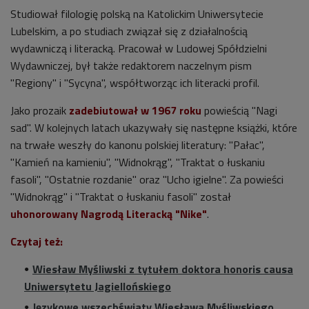
Studiował filologię polską na Katolickim Uniwersytecie
Lubelskim, a po studiach związał się z działalnością
wydawniczą i literacką. Pracował w Ludowej Spółdzielni
Wydawniczej, był także redaktorem naczelnym pism
"Regiony" i "Sycyna", współtworząc ich literacki profil.
Jako prozaik
zadebiutował w 1967 roku
powieścią "Nagi
sad". W kolejnych latach ukazywały się następne książki, które
na trwałe weszły do kanonu polskiej literatury: "Pałac",
"Kamień na kamieniu", "Widnokrąg", "Traktat o łuskaniu
fasoli", "Ostatnie rozdanie" oraz "Ucho igielne". Za powieści
"Widnokrąg" i "Traktat o łuskaniu fasoli" został
uhonorowany Nagrodą Literacką "Nike"
.
Czytaj też:
Wiesław Myśliwski z tytułem doktora honoris causa
Uniwersytetu Jagiellońskiego
Językowe wszechświaty Wiesława Myśliwskiego