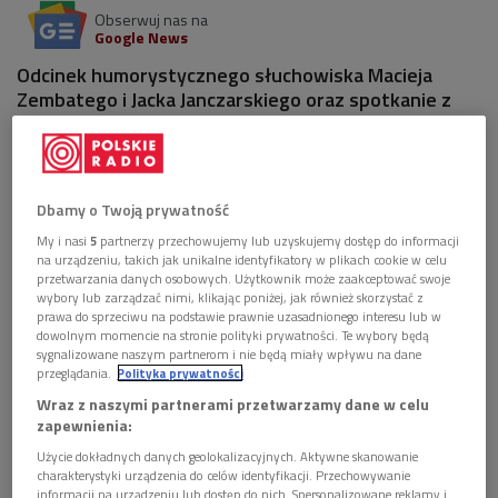
Obserwuj nas na
Google News
Odcinek humorystycznego słuchowiska Macieja
Zembatego i Jacka Janczarskiego oraz spotkanie z
kreującym jedną z głównych ról aktorem.
Dbamy o Twoją prywatność
My i nasi
5
partnerzy przechowujemy lub uzyskujemy dostęp do informacji
na urządzeniu, takich jak unikalne identyfikatory w plikach cookie w celu
przetwarzania danych osobowych. Użytkownik może zaakceptować swoje
wybory lub zarządzać nimi, klikając poniżej, jak również skorzystać z
prawa do sprzeciwu na podstawie prawnie uzasadnionego interesu lub w
dowolnym momencie na stronie polityki prywatności. Te wybory będą
sygnalizowane naszym partnerom i nie będą miały wpływu na dane
przeglądania.
Polityka prywatności
Wraz z naszymi partnerami przetwarzamy dane w celu
zapewnienia:
Spośród wielu radiowych kreacji Piotra Fronczewskiego rola Grzegorza w
Użycie dokładnych danych geolokalizacyjnych. Aktywne skanowanie
"Rodzinie Poszepszyńskich" należy do najzabawniejszych...
Foto: Grzegorz
charakterystyki urządzenia do celów identyfikacji. Przechowywanie
Śledź/PR2
informacji na urządzeniu lub dostęp do nich. Spersonalizowane reklamy i