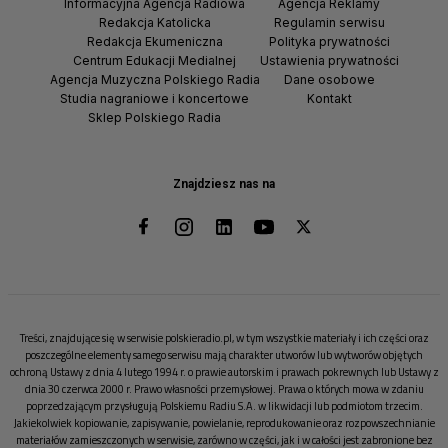
Informacyjna Agencja Radiowa
Agencja Reklamy
Redakcja Katolicka
Regulamin serwisu
Redakcja Ekumeniczna
Polityka prywatności
Centrum Edukacji Medialnej
Ustawienia prywatności
Agencja Muzyczna Polskiego Radia
Dane osobowe
Studia nagraniowe i koncertowe
Kontakt
Sklep Polskiego Radia
Znajdziesz nas na
Treści, znajdujące się w serwisie polskieradio.pl, w tym wszystkie materiały i ich części oraz
poszczególne elementy samego serwisu mają charakter utworów lub wytworów objętych
ochroną Ustawy z dnia 4 lutego 1994 r. o prawie autorskim i prawach pokrewnych lub Ustawy z
dnia 30 czerwca 2000 r. Prawo własności przemysłowej. Prawa o których mowa w zdaniu
poprzedzającym przysługują Polskiemu Radiu S.A. w likwidacji lub podmiotom trzecim.
Jakiekolwiek kopiowanie, zapisywanie, powielanie, reprodukowanie oraz rozpowszechnianie
materiałów zamieszczonych w serwisie, zarówno w części, jak i w całości jest zabronione bez