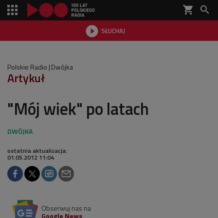
shopping_cart


SŁUCHAJ

Polskie Radio
Dwójka
Artykuł
"Mój wiek" po latach
ostatnia aktualizacja:
01.05.2012 11:04
Obserwuj nas na
Google News