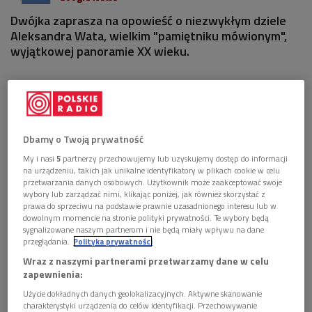
Dwójka zaprasza na opowieść o niezwykłym dziele
Aleksandra Wata, wielkim "pamiętniku mówionym",
wyjątkowej panoramie XX wieku.
1 plik
AUDIO


59'36
"Mój wiek" po latach
Dbamy o Twoją prywatność
My i nasi
5
partnerzy przechowujemy lub uzyskujemy dostęp do informacji
na urządzeniu, takich jak unikalne identyfikatory w plikach cookie w celu
przetwarzania danych osobowych. Użytkownik może zaakceptować swoje
wybory lub zarządzać nimi, klikając poniżej, jak również skorzystać z
prawa do sprzeciwu na podstawie prawnie uzasadnionego interesu lub w
dowolnym momencie na stronie polityki prywatności. Te wybory będą
sygnalizowane naszym partnerom i nie będą miały wpływu na dane
przeglądania.
Polityka prywatności
Wraz z naszymi partnerami przetwarzamy dane w celu
zapewnienia:
Użycie dokładnych danych geolokalizacyjnych. Aktywne skanowanie
charakterystyki urządzenia do celów identyfikacji. Przechowywanie