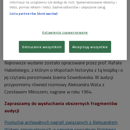
informacji na urządzeniu lub dostęp do nich. Spersonalizowane reklamy i
treści, pomiar reklam i treści, badnie odbiorców i ulepszanie usług.
Lista partnerów (dostawców)
Foto: Flickr/fot. Mikko Luntiala, lic. CC
Poeta Aleksander Wat urodził się 1 maja 1900 roku, miał więc
Ustawienia zaawansowane
pełne prawo mówić o wieku XX - "Mój wiek". Tak też jest
zatytułowana wielka księga - pamiętnik mówiony, zapis
Odrzucenie wszystkich
Akceptuję wszystkie
rozmów nagrywanych z Czesławem Miłoszem.
Najnowsze wydanie zostało opracowane przez prof. Rafała
Habielskiego, z którym o kłopotach historyka z tą książką i o
jej czytaniu porozmawia Joanna Szwedowska. W audycji
przypomnimy również rozmowy Aleksandra Wata z
Czesławem Miłoszem, nagrane w roku 1964.
Zapraszamy do wysłuchania obszernych fragmentów
audycji
Posłuchaj archiwalnych nagrań związanych z Aleksandrem
Watem zgromadzonych w serwisie specjalnym Polskiego