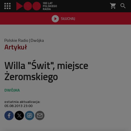
shopping_cart


SŁUCHAJ

Polskie Radio
Dwójka
Artykuł
Willa "Świt", miejsce
Żeromskiego
ostatnia aktualizacja:
05.08.2013 23:00