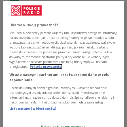
Obserwuj nas na
Google News
We wtorkowym Notatniku Dwójki wybierzemy się z
wizytą do Konstancina, podwarszawskiej
Dbamy o Twoją prywatność
miejscowości, w której mieszkał wraz z rodziną
My i nasi
5
partnerzy przechowujemy lub uzyskujemy dostęp do informacji
Stefan Żeromski.
na urządzeniu, takich jak unikalne identyfikatory w plikach cookie w celu
przetwarzania danych osobowych. Użytkownik może zaakceptować swoje
wybory lub zarządzać nimi, klikając poniżej, jak również skorzystać z
prawa do sprzeciwu na podstawie prawnie uzasadnionego interesu lub w
dowolnym momencie na stronie polityki prywatności. Te wybory będą
sygnalizowane naszym partnerom i nie będą miały wpływu na dane
przeglądania.
Polityka prywatności
Wraz z naszymi partnerami przetwarzamy dane w celu
zapewnienia:
Użycie dokładnych danych geolokalizacyjnych. Aktywne skanowanie
charakterystyki urządzenia do celów identyfikacji. Przechowywanie
informacji na urządzeniu lub dostęp do nich. Spersonalizowane reklamy i
treści, pomiar reklam i treści, badnie odbiorców i ulepszanie usług.
Lista partnerów (dostawców)
Konstancin-Jeziorna. Willa "Świt" w której tworzył Stefan Żeromski
Foto:
Albertyanks/Albert Jankowski/Wikipedia, lic. CC
Ustawienia zaawansowane