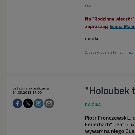
***
Na "Rodzinny wieczór" 
zapraszają
Iwona Mali
mm/kd
Zobacz więcej na temat:
maci
"Holoubek t
ostatnia aktualizacja:
31.03.2013 17:00
Piotr Fronczewski...
Feuerbach" Teatru A
wywarł na niego Gust