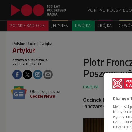
PORTAL POLSKIEGO
POLSKIE RADIO 24
JEDYNKA
DWÓJKA
TRÓJKA
CZWÓ
Polskie Radio
Dwójka
Artykuł
Piotr Fronc
ostatnia aktualizacja:
27.06.2015 17:00
Poszepszyń
Obserwuj nas na
Google News
Dbamy o 
Odcinek humorystycz
Janczarskiego oraz s
My i nasi
5
p
identyfikat
wybory lub z
uzasadnione
naszym part