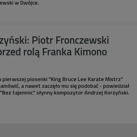
zewski w Dwójce.
zyński: Piotr Fronczewski
 przed rolą Franka Kimono
u pierwszej piosenki "King Bruce Lee Karate Mistrz"
namówić, a nawet zaczęło mu się podobać - powiedział
"Bez tajemnic" słynny kompozytor Andrzej Korzyński.