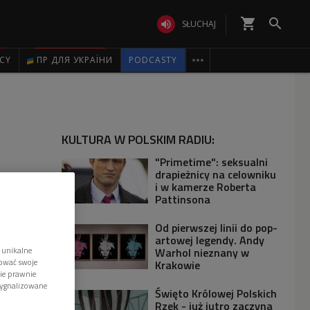
shopping_cart


SŁUCHAJ

ICY
ПР ДЛЯ УКРАЇНИ
PODCASTY
KULTURA W POLSKIM RADIU:
"Primetime": seksualni
drapieżnicy na celowniku
i w kamerze Roberta
Pattinsona
Od pierwszej linii do pop-
artowej legendy. Andy
 unikalne
Warhol nieznany w
tować swoje
Krakowie
wie prawnie
sygnalizowane
Święto Królowej Polskich
Rzek - już jutro zaczyna