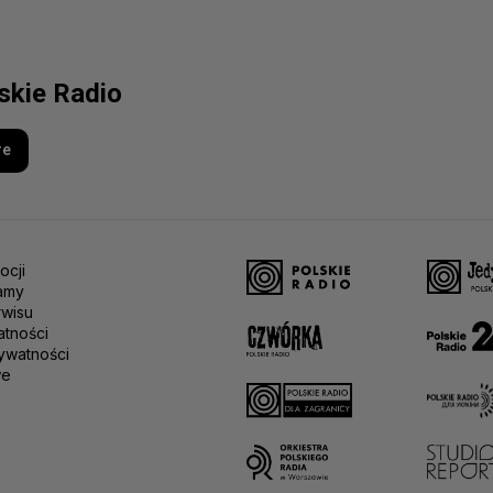
lskie Radio
re
ocji
amy
rwisu
atności
ywatności
we