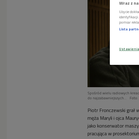
Wraz z na
Użycie dokła
identyfikacj
pomiar rekla
Lista part
Ustawieni
Spośród wielu radiowych kreac
do najzabawniejszych...
Foto:
Piotr Fronczewski grał
męża Maryli i ojca Maur
jako konserwator maszyn 
pracująca w prosektorium