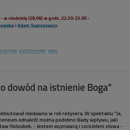
- w niedzielę (28.06) w godz. 22.30-23.00 -
nowska
i
Adam Suprynowicz
.
ej zembaty
piotr fronczewski
satyra
o dowód na istnienie Boga"
 debiutował niedawno w roli reżysera. W spektaklu "Ja,
teneum odnaleźć można podobno ślady wpływu, jaki
aw Holoubek. - Jestem wyznawcą i czcicielem słowa -