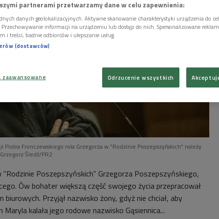
szymi partnerami przetwarzamy dane w celu zapewnienia:
dnych danych geolokalizacyjnych. Aktywne skanowanie charakterystyki urządzenia do ce
i. Przechowywanie informacji na urządzeniu lub dostęp do nich. Spersonalizowane reklamy 
m i treści, badnie odbiorców i ulepszanie usług.
nerów (dostawców)
a zaawansowane
Odrzucenie wszystkich
Akceptuj
ji Piotra Fronczewskiego rola Grzegorza w "Rodzinie Poszepszyńskich" należy
 Grzegorz Śledź/PR2
 w "Rodzinie Poszepszyńskich" Grzegorza Poszepszyńskiego,
ycego. Ów bohater większą część swojego życia przepracował
biurowych. Przyjął nazwisko żony, gdyż nie chciał, aby
 Maryla kalała jego rodowe nazwisko Gąsiennica...