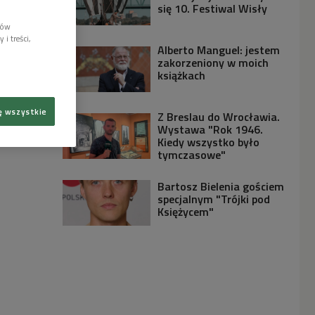
się 10. Festiwal Wisły
lów
i treści,
Alberto Manguel: jestem
zakorzeniony w moich
książkach
ę wszystkie
Z Breslau do Wrocławia.
Wystawa "Rok 1946.
Kiedy wszystko było
tymczasowe"
Bartosz Bielenia gościem
specjalnym "Trójki pod
Księżycem"