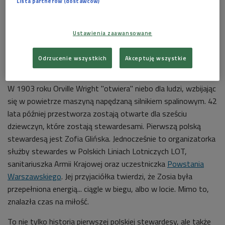
Lista partnerów (dostawców)
21:09
Ustawienia zaawansowane
Odrzucenie wszystkich
Akceptuję wszystkie
W 1903 roku Orville Wright "otwiera" niebo dla ludzi, wzbijając
się w powietrze maszyną napędzaną silnikiem spalinowym. 42
lata później przestworza zostają otwarte dla sześciu
dziewczyn, które zostają stewardesami. Pierwszą polską
stewardesą jest Zofia Glińska. Jednocześnie to organizatorka
służby stewardes w Polskich Liniach Lotniczych LOT,
sanitariuszka Armii Krajowej oraz uczestniczka
Powstania
Warszawskiego
. Jej przyjaciółka twierdzi, że Zosia była
przepełniona energią... ciągle w biegu, albo w locie. Mimo to,
znalazła czas na miłość.
To nie tylko historia pierwszej polskiej stewardesy, ale także