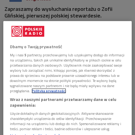
Zapraszamy do wysłuchania reportażu o Zofii
Glińskiej, pierwszej polskiej stewardesie.
Dbamy o Twoją prywatność
My i nasi
5
partnerzy przechowujemy lub uzyskujemy dostęp do informacji
na urządzeniu, takich jak unikalne identyfikatory w plikach cookie w celu
przetwarzania danych osobowych. Użytkownik może zaakceptować swoje
wybory lub zarządzać nimi, klikając poniżej, jak również skorzystać z
prawa do sprzeciwu na podstawie prawnie uzasadnionego interesu lub w
dowolnym momencie na stronie polityki prywatności. Te wybory będą
sygnalizowane naszym partnerom i nie będą miały wpływu na dane
przeglądania.
Polityka prywatności
Wraz z naszymi partnerami przetwarzamy dane w celu
Zdjęcie ilustracyjne
Foto: Pixabay
zapewnienia:
Użycie dokładnych danych geolokalizacyjnych. Aktywne skanowanie
POSŁUCHAJ
charakterystyki urządzenia do celów identyfikacji. Przechowywanie
informacji na urządzeniu lub dostęp do nich. Spersonalizowane reklamy i
treści, pomiar reklam i treści, badnie odbiorców i ulepszanie usług.
O tym, co nieulotne (Spotkania po zmroku/Dwójka)