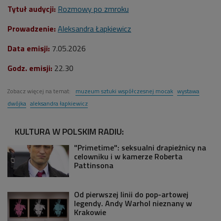
Tytuł audycji:
Rozmowy po zmroku
Prowadzenie:
Aleksandra Łapkiewicz
Data emisji:
7
.05.2026
Godz. emisji:
22.3
0
Zobacz więcej na temat:
muzeum sztuki współczesnej mocak
wystawa
dwójka
aleksandra łapkiewicz
KULTURA W POLSKIM RADIU:
"Primetime": seksualni drapieżnicy na
celowniku i w kamerze Roberta
Pattinsona
Od pierwszej linii do pop-artowej
legendy. Andy Warhol nieznany w
Krakowie