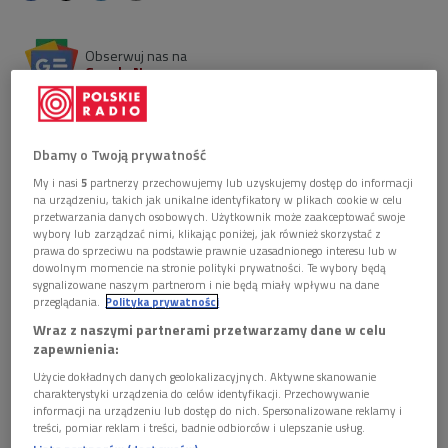
Obserwuj nas na
Google News
"Contemplating Art, Contemplating Love" to
wystawa, którą można ją oglądać w Galerii MOCAK w
Krakowie. Twórczość jednej z najważniejszych
Dbamy o Twoją prywatność
polskich artystek Ewy Partum, spotyka się z pracami
My i nasi
5
partnerzy przechowujemy lub uzyskujemy dostęp do informacji
innych twórców współczesnych.
na urządzeniu, takich jak unikalne identyfikatory w plikach cookie w celu
przetwarzania danych osobowych. Użytkownik może zaakceptować swoje
wybory lub zarządzać nimi, klikając poniżej, jak również skorzystać z
prawa do sprzeciwu na podstawie prawnie uzasadnionego interesu lub w
dowolnym momencie na stronie polityki prywatności. Te wybory będą
sygnalizowane naszym partnerom i nie będą miały wpływu na dane
przeglądania.
Polityka prywatności
Wraz z naszymi partnerami przetwarzamy dane w celu
zapewnienia:
Użycie dokładnych danych geolokalizacyjnych. Aktywne skanowanie
charakterystyki urządzenia do celów identyfikacji. Przechowywanie
informacji na urządzeniu lub dostęp do nich. Spersonalizowane reklamy i
treści, pomiar reklam i treści, badnie odbiorców i ulepszanie usług.