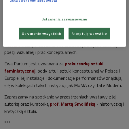
Lista partnerów (dostawców)
Artystka konceptualna Ewa Partum na wystawie "Ewa Partum: Contemplating
Art, Contemplating Love" w krakowskim MOCAKu
Foto: PAP/Łukasz Gągulski
Ustawienia zaawansowane
Posłuchaj audycji "Rozmowy po zmroku" >>>
Odrzucenie wszystkich
Akceptuję wszystkie
Namysł nad językiem i wizualizacja języka była i jest dla
Ewy
Partum
ważnym obszarem działań. Artystka jest autorką
poezji wizualnej i prac konceptualnych.
Ewa Partum jest uznawana za
prekursorkę sztuki
feministycznej
, body artu i sztuki konceptualnej w Polsce i
Europie. Jej instalacje i dokumentacje performansów znajdują
się w kolekcjach takich instytucji jak MoMA czy Tate Modern.
Zapraszamy na spotkanie w przestrzeniach wystawy z jej
autorką oraz kuratorką
prof. Martą Smolińską
- historyczką i
krytyczką sztuki.
***