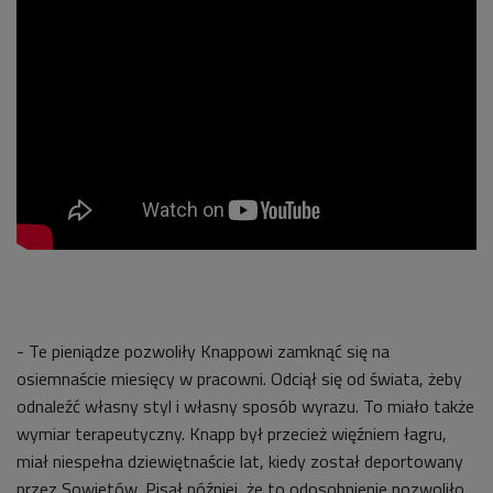
- Te pieniądze pozwoliły Knappowi zamknąć się na
osiemnaście miesięcy w pracowni. Odciął się od świata, żeby
odnaleźć własny styl i własny sposób wyrazu. To miało także
wymiar terapeutyczny. Knapp był przecież więźniem łagru,
miał niespełna dziewiętnaście lat, kiedy został deportowany
przez Sowietów. Pisał później, że to odosobnienie pozwoliło