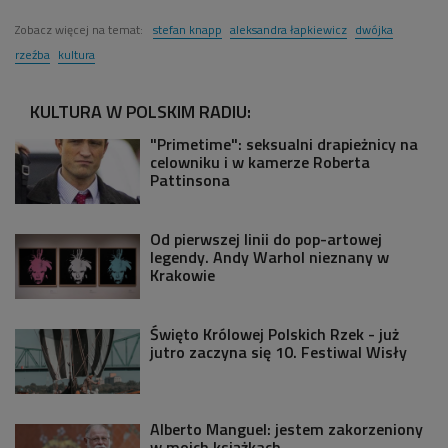
Zobacz więcej na temat:
stefan knapp
aleksandra łapkiewicz
dwójka
rzeźba
kultura
KULTURA W POLSKIM RADIU:
"Primetime": seksualni drapieżnicy na
celowniku i w kamerze Roberta
Pattinsona
Od pierwszej linii do pop-artowej
legendy. Andy Warhol nieznany w
Krakowie
Święto Królowej Polskich Rzek - już
jutro zaczyna się 10. Festiwal Wisły
Alberto Manguel: jestem zakorzeniony
w moich książkach