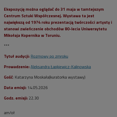
Ekspozycję można oglądać do 31 maja w tamtejszym
Centrum Sztuki Współczesnej. Wystawa ta jest
największą od 1974 roku prezentacją twórczości artysty i
stanowi zwieńczenie obchodów 80-lecia Uniwersytetu
Mikołaja Kopernika w Toruniu.
***
Tytuł audycji:
Rozmowy po zmroku
Prowadzenie:
Aleksandra Łapkiewicz-Kalinowska
Gość
: Katarzyna Moskała(kuratorka wystawy)
Data emisji:
14
.05.2026
Godz. emisji:
22.3
0
am/oł