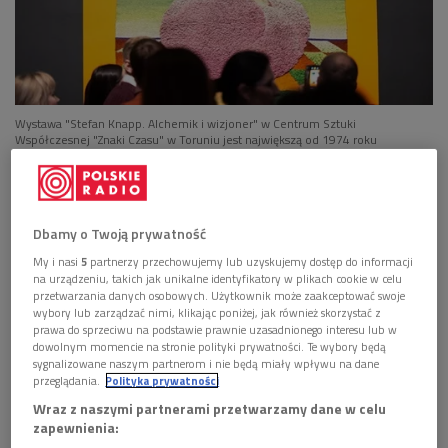
Wystawa "Stefan Knapp. Alchemik i wizjoner" w Centrum Sztuki
Współczesnej "Znaki Czasu" w Toruniu jest największą od 1974 roku
prezentacją twórczości artysty
Foto: PAP/Tytus Żmijewski
Wysłuchaj audycji "Rozmowy po zmroku"<<<
Stefan Knapp
urodził się w 1921 roku w Biłgoraju.
Dbamy o Twoją prywatność
Dzieciństwo i młodość spędził między rodzinnym miastem a
My i nasi
5
partnerzy przechowujemy lub uzyskujemy dostęp do informacji
na urządzeniu, takich jak unikalne identyfikatory w plikach cookie w celu
Lwowem. Jego życie dramatycznie zmieniła wojna. Jako
przetwarzania danych osobowych. Użytkownik może zaakceptować swoje
dziewiętnastolatek został skazany na katorgę w sowieckich
wybory lub zarządzać nimi, klikając poniżej, jak również skorzystać z
prawa do sprzeciwu na podstawie prawnie uzasadnionego interesu lub w
łagrach, gdzie w skrajnie trudnych warunkach pracował przy
dowolnym momencie na stronie polityki prywatności. Te wybory będą
budowie kolei. Po zwolnieniu z obozu trafił do Armia Andersa,
sygnalizowane naszym partnerom i nie będą miały wpływu na dane
przeglądania.
Polityka prywatności
a później do brytyjskiego lotnictwa Royal Air Force, gdzie
służył jako pilot myśliwca.
Wraz z naszymi partnerami przetwarzamy dane w celu
zapewnienia: