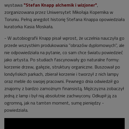
wystawa
"Stefan Knapp alchemik i wizjoner"
,
zorganizowana przez Uniwersytet Mikołaja Kopernika w
Toruniu. Pełną anegdot historię Stefana Knappa opowiedziała
kuratorka Kasia Moskała.
- W autobiografii Knapp pisał wprost, że uczelnia nauczyła go
przede wszystkim produkowania "obrazów dyplomowych", ale
nie odpowiedziała na pytanie, co sam chce światu powiedzieć
jako artysta. Po studiach fascynowały go naturalne formy:
korzenie drzew, gałęzie, struktury organiczne. Buszował po
londyńskich parkach, zbierał korzenie i tworzył z nich lampy
oraz meble do swojej pracowni. Pewnego dnia odwiedził go
znajomy z bardzo zamożnym finansistą. Mężczyzna zobaczył
jedną z lamp i był nią absolutnie zachwycony. Odkupił ją za
ogromną, jak na tamten moment, sumę pieniędzy -
powiedziała.