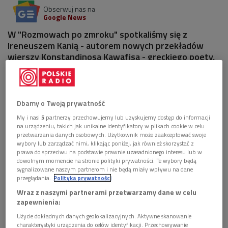
Obserwuj nas na
Google News
W "Rozmowach po zmroku" spotkaliśmy się z
Ireneuszem Kanią - autorem nowych przekładów
wierszy Konstandinosa Kawafisa - greckiego poety,
którego 150. rocznica urodzin i 80. rocznica śmierci
przypada w tym roku.
Dbamy o Twoją prywatność
1 plik
AUDIO
My i nasi
5
partnerzy przechowujemy lub uzyskujemy dostęp do informacji


38'07
na urządzeniu, takich jak unikalne identyfikatory w plikach cookie w celu
przetwarzania danych osobowych. Użytkownik może zaakceptować swoje
Z dalekiego czasu. Kania tłumaczy Kawafisa
wybory lub zarządzać nimi, klikając poniżej, jak również skorzystać z
prawa do sprzeciwu na podstawie prawnie uzasadnionego interesu lub w
dowolnym momencie na stronie polityki prywatności. Te wybory będą
sygnalizowane naszym partnerom i nie będą miały wpływu na dane
przeglądania.
Polityka prywatności
Wraz z naszymi partnerami przetwarzamy dane w celu
zapewnienia:
Użycie dokładnych danych geolokalizacyjnych. Aktywne skanowanie
charakterystyki urządzenia do celów identyfikacji. Przechowywanie