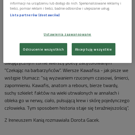
informacji na urządzeniu lub dostęp do nich. Spersonalizowane reklamy i
treści, pomiar reklam i treści, badnie odbiorców i ulepszanie usług.
Lista partnerów (dostawców)
Ustawienia zaawansowane
Pałac Ras el-Tin w Aleksandrii
Foto: Wikipedia domena publiczna
Odrzucenie wszystkich
Akceptuję wszystkie
Nowe przekłady znalazły się w opublikowanym właśnie
dwujęzycznym tomie wierszy poety zatytułowanym
"Czekając na barbarzyńców". Wiersze Kawafisa - jak pisze we
wstępie tłumacz: "są wyzwaniem rzuconym czasowi, śmierci,
zapomnieniu. Kawafis, anatom a rebours, bierze twardy,
suchy szkielet faktów na wieki utrwalonych w annałach i
obleka go w nerwy, ciało, pulsującą krew i skórę pojedynczego
człowieka. Tym sposobem historia staje się teraźniejszością".
Z Ireneuszem Kanią rozmawiała Dorota Gacek.