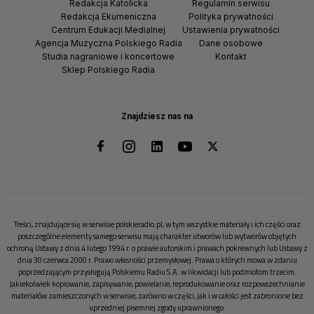
Redakcja Katolicka
Regulamin serwisu
Redakcja Ekumeniczna
Polityka prywatności
Centrum Edukacji Medialnej
Ustawienia prywatności
Agencja Muzyczna Polskiego Radia
Dane osobowe
Studia nagraniowe i koncertowe
Kontakt
Sklep Polskiego Radia
Znajdziesz nas na
Treści, znajdujące się w serwisie polskieradio.pl, w tym wszystkie materiały i ich części oraz
poszczególne elementy samego serwisu mają charakter utworów lub wytworów objętych
ochroną Ustawy z dnia 4 lutego 1994 r. o prawie autorskim i prawach pokrewnych lub Ustawy z
dnia 30 czerwca 2000 r. Prawo własności przemysłowej. Prawa o których mowa w zdaniu
poprzedzającym przysługują Polskiemu Radiu S.A. w likwidacji lub podmiotom trzecim.
Jakiekolwiek kopiowanie, zapisywanie, powielanie, reprodukowanie oraz rozpowszechnianie
materiałów zamieszczonych w serwisie, zarówno w części, jak i w całości jest zabronione bez
uprzedniej pisemnej zgody uprawnionego.