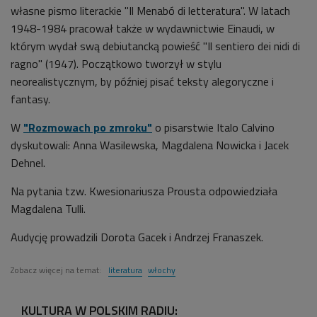
własne pismo literackie "Il Menabó di letteratura". W latach
1948-1984 pracował także w wydawnictwie Einaudi, w
którym wydał swą debiutancką powieść "Il sentiero dei nidi di
ragno" (1947). Początkowo tworzył w stylu
neorealistycznym, by później pisać teksty alegoryczne i
fantasy.
W
"Rozmowach po zmroku"
o pisarstwie Italo Calvino
dyskutowali: Anna Wasilewska, Magdalena Nowicka i Jacek
Dehnel.
Na pytania tzw. Kwesionariusza Prousta odpowiedziała
Magdalena Tulli.
Audycję prowadzili Dorota Gacek i Andrzej Franaszek.
Zobacz więcej na temat:
literatura
włochy
KULTURA W POLSKIM RADIU: