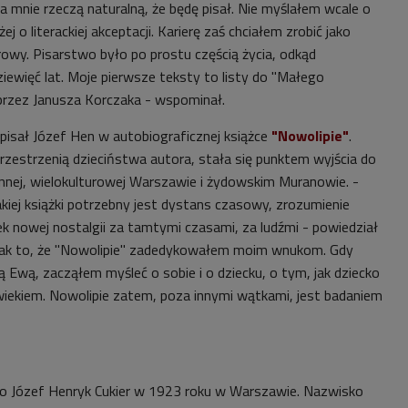
la mnie rzeczą naturalną, że będę pisał. Nie myślałem wcale o
yżej o literackiej akceptacji. Karierę zaś chciałem zrobić jako
rowy. Pisarstwo było po prostu częścią życia, odkąd
iewięć lat. Moje pierwsze teksty to listy do "Małego
przez Janusza Korczaka - wspominał.
pisał Józef Hen w autobiograficznej książce
"Nowolipie"
.
rzestrzenią dzieciństwa autora, stała się punktem wyjścia do
nej, wielokulturowej Warszawie i żydowskim Muranowie. -
akiej książki potrzebny jest dystans czasowy, zrozumienie
k nowej nostalgii za tamtymi czasami, za ludźmi - powiedział
dnak to, że "Nowolipie" zadedykowałem moim wnukom. Gdy
Ewą, zacząłem myśleć o sobie i o dziecku, o tym, jak dziecko
wiekiem. Nowolipie zatem, poza innymi wątkami, jest badaniem
ako Józef Henryk Cukier w 1923 roku w Warszawie. Nazwisko