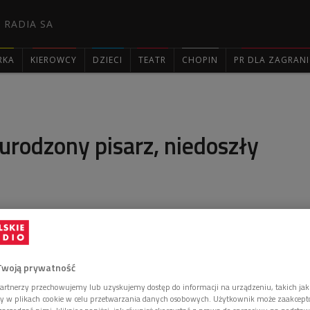
 RADIA SA
RKA
KIEROWCY
DZIECI
TEATR
CHOPIN
PR DLA ZAGRAN

 urodzony pisarz, niedoszły
 mnie czymś zupełnie naturalnym. Nie myślałem o
 raczej o karierze piłkarza lub śpiewaka operowego -
ózef Hen, z którym spotkaliśmy się w dniu jego 90.
Twoją prywatność
artnerzy przechowujemy lub uzyskujemy dostęp do informacji na urządzeniu, takich jak
ory w plikach cookie w celu przetwarzania danych osobowych. Użytkownik może zaakcep