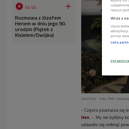
wybory lub z


uzasadnione
54'45
naszym part
Rozmowa z Józefem
Wraz z na
Henem w dniu jego 90.
Użycie dokła
urodzin (Piątek z
identyfikacj
Kisielem/Dwójka)
pomiar rekla
Lista part
Ustawieni
Józef Hen
Foto: PAP / Andrze
- Często powtarza się l
Hen
. - My nie byliśmy 
udawało się uniknąć pewn