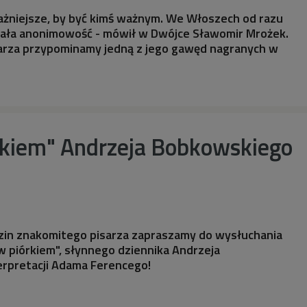
ażniejsze, by być kimś ważnym. We Włoszech od razu
ała anonimowość - mówił w Dwójce Sławomir Mrożek.
arza przypominamy jedną z jego gawęd nagranych w
órkiem" Andrzeja Bobkowskiego
!
zin znakomitego pisarza zapraszamy do wysłuchania
 piórkiem", słynnego dziennika Andrzeja
rpretacji Adama Ferencego!