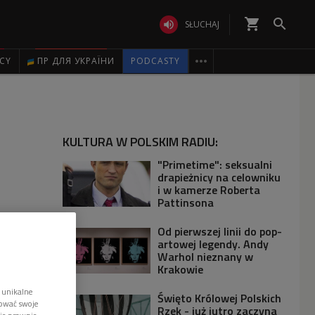
shopping_cart


SŁUCHAJ

ICY
ПР ДЛЯ УКРАЇНИ
PODCASTY
KULTURA W POLSKIM RADIU:
"Primetime": seksualni
drapieżnicy na celowniku
i w kamerze Roberta
Pattinsona
Od pierwszej linii do pop-
artowej legendy. Andy
Warhol nieznany w
Krakowie
 unikalne
Święto Królowej Polskich
tować swoje
Rzek - już jutro zaczyna