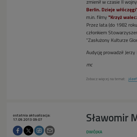
zmienił w czasie II woj
Berlin. Dzieje włóczęgi
m.in. filmy
"Krzyż walec
Przez lata (do 1982 roku
członkiem Stowarzyszen
"Zasłużony Kulturze Glori
Audycję prowadził Jerzy 
mc
Zobacz więcej na temat:
józe
Sławomir M
ostatnia aktualizacja:
17.09.2013 09:07