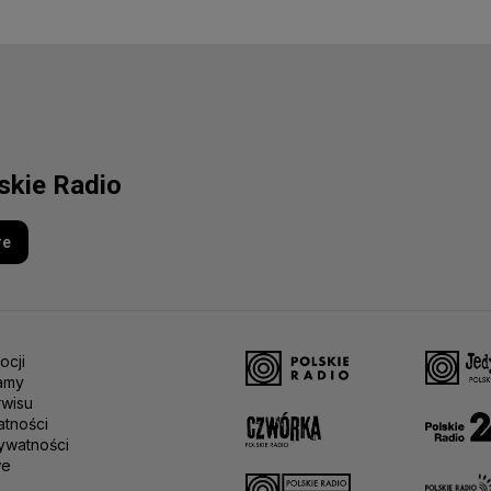
lskie Radio
re
ocji
amy
rwisu
atności
ywatności
we