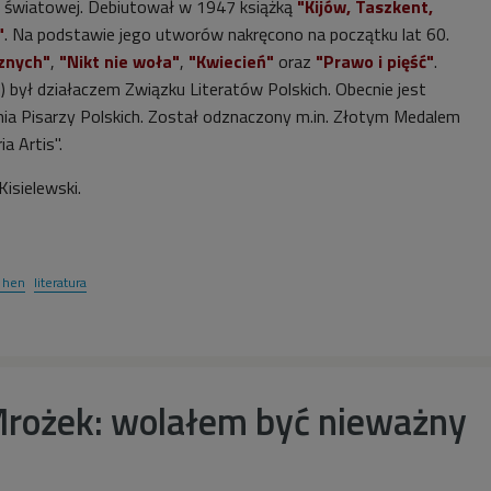
ny światowej. Debiutował w 1947 książką
"Kijów, Taszkent,
"
. Na podstawie jego utworów nakręcono na początku lat 60.
znych"
,
"Nikt nie woła"
,
"Kwiecień"
oraz
"Prawo i pięść"
.
) był działaczem Związku Literatów Polskich. Obecnie jest
ia Pisarzy Polskich. Został odznaczony m.in. Złotym Medalem
a Artis".
Kisielewski.
f hen
literatura
rożek: wolałem być nieważny