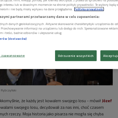
arządzać nimi, klikając poniżej, jak również skorzystać z prawa do sprzeciwu na podsta
go interesu lub w dowolnym momencie na stronie polityki prywatności. Te wybory będą 
nerom i nie będą miały wpływu na dane przeglądania.
Polityka prywatności
szymi partnerami przetwarzamy dane w celu zapewnienia:
dnych danych geolokalizacyjnych. Aktywne skanowanie charakterystyki urządzenia do ce
i. Przechowywanie informacji na urządzeniu lub dostęp do nich. Spersonalizowane reklamy 
m i treści, badnie odbiorców i ulepszanie usług.
nerów (dostawców)
a zaawansowane
Odrzucenie wszystkich
Akceptuj
j Rybczyński
ekkomyślnie, że każdy jest kowalem swojego losu - mówił
Józef
kowalami swojego losu, decydowali za nas inni, choć czasem
ych rzeczy. Moja historia jako pisarza nie mogła się chyba