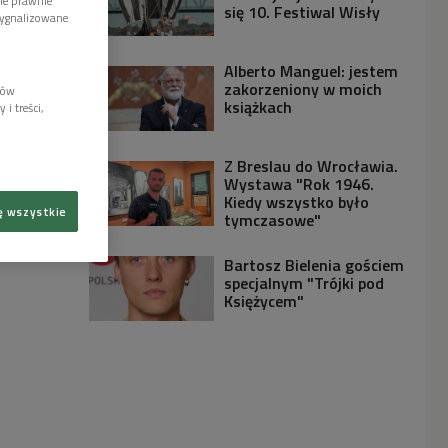
wie prawnie
się 10. Festiwal Wisły
sygnalizowane
Alberto Manguel: jestem
zakorzeniony w moich
lów
książkach
i treści,
Z Breslau do Wrocławia.
Wystawa "Rok 1946.
Kiedy wszystko było
ę wszystkie
tymczasowe"
Bartosz Bielenia gościem
specjalnym "Trójki pod
Księżycem"