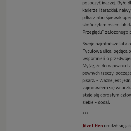
potoczyć inaczej. Było d
karierze literackiej, najw
piłkarz albo śpiewak ope
skończyłem osiem lub dz
Przeglądu" założonego 
Swoje najmłodsze lata o
Tytułowa ulica, będąca p
wspomnień o przedwojen
Myślę, że do napisania t
pewnych rzeczy, począte
pisarz. - Ważne jest je
zajmowałem się wnuczką 
staje się dorosłym czło
siebie - dodał.
***
Józef Hen
urodził się j