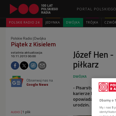
PORTAL POLSKIEGO
POLSKIE RADIO 24
JEDYNKA
DWÓJKA
TRÓJKA
CZWÓ
Polskie Radio
Dwójka
Piątek z Kisielem
Józef Hen -
ostatnia aktualizacja:
10.11.2013 00:00
piłkarz
Obserwuj nas na
Google News
- Pisarstwo było dla
karierze literackiej,
opowiadał w Dwójce J
Dbamy o 
urodzin.
My i nasi
5
p
1 plik
identyfikat
AUDIO