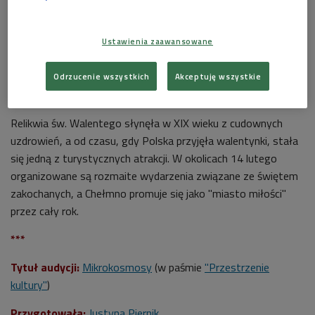
Ustawienia zaawansowane
Odrzucenie wszystkich
Akceptuję wszystkie
Relikwie św.Walentego w Kościele Wniebowzięcia Najświętszej Maryi Panny
w Chełmnie
Foto: Taktoperz77, lic. CC 3.0 (wikimedia)
Relikwia św. Walentego słynęła w XIX wieku z cudownych
uzdrowień, a od czasu, gdy Polska przyjęła walentynki, stała
się jedną z turystycznych atrakcji. W okolicach 14 lutego
organizowane są rozmaite wydarzenia związane ze świętem
zakochanych, a Chełmno promuje się jako "miasto miłości"
przez cały rok.
***
Tytuł audycji:
Mikrokosmosy
(w paśmie
"Przestrzenie
kultury"
)
Przygotowała:
Justyna Piernik