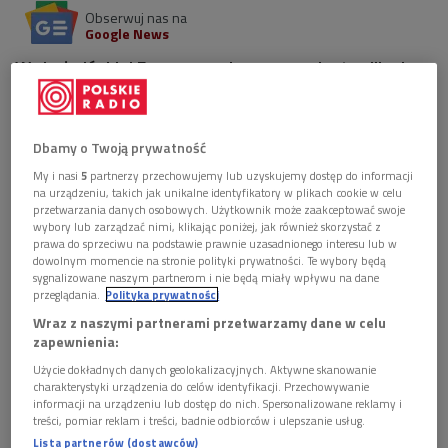
Obserwuj nas na
Google News
W chełmińskiej Farze przechowywana jest relikwia
św. Walentego. Zapraszamy do wysłuchania audycji o
atutach Chełmna - w tym kontekście i nie tylko.
Dbamy o Twoją prywatność
1 plik
AUDIO
My i nasi
5
partnerzy przechowujemy lub uzyskujemy dostęp do informacji
na urządzeniu, takich jak unikalne identyfikatory w plikach cookie w celu


52'49
przetwarzania danych osobowych. Użytkownik może zaakceptować swoje
wybory lub zarządzać nimi, klikając poniżej, jak również skorzystać z
Chełmno - miasto miłości przez cały rok
prawa do sprzeciwu na podstawie prawnie uzasadnionego interesu lub w
(Mikrokosmosy/Dwójka)
dowolnym momencie na stronie polityki prywatności. Te wybory będą
sygnalizowane naszym partnerom i nie będą miały wpływu na dane
przeglądania.
Polityka prywatności
Wraz z naszymi partnerami przetwarzamy dane w celu
zapewnienia:
Użycie dokładnych danych geolokalizacyjnych. Aktywne skanowanie
charakterystyki urządzenia do celów identyfikacji. Przechowywanie
informacji na urządzeniu lub dostęp do nich. Spersonalizowane reklamy i
treści, pomiar reklam i treści, badnie odbiorców i ulepszanie usług.
Lista partnerów (dostawców)