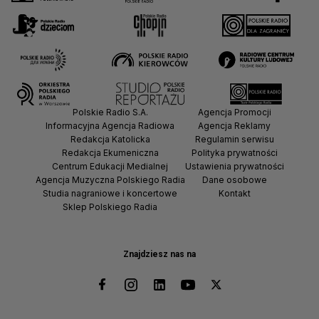
Polskie Radio S.A.
Agencja Promocji
Informacyjna Agencja Radiowa
Agencja Reklamy
Redakcja Katolicka
Regulamin serwisu
Redakcja Ekumeniczna
Polityka prywatności
Centrum Edukacji Medialnej
Ustawienia prywatności
Agencja Muzyczna Polskiego Radia
Dane osobowe
Studia nagraniowe i koncertowe
Kontakt
Sklep Polskiego Radia
Znajdziesz nas na