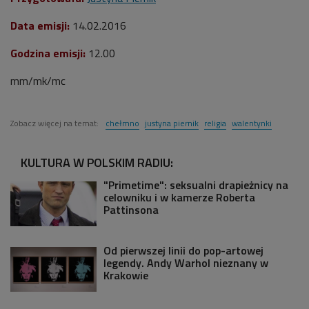
Data emisji:
14.02.2016
Godzina emisji:
12.00
mm/mk/mc
Zobacz więcej na temat:
chełmno
justyna piernik
religia
walentynki
KULTURA W POLSKIM RADIU:
"Primetime": seksualni drapieżnicy na
celowniku i w kamerze Roberta
Pattinsona
Od pierwszej linii do pop-artowej
legendy. Andy Warhol nieznany w
Krakowie