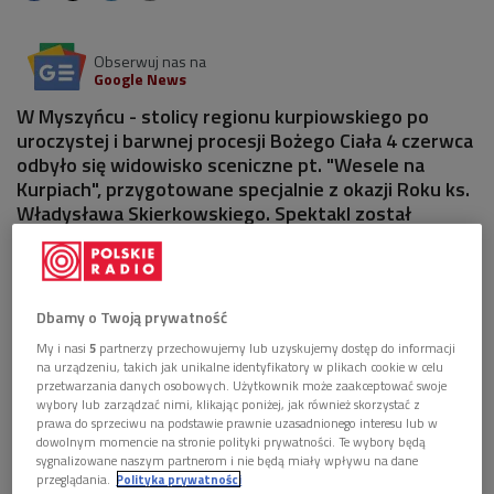
Obserwuj nas na
Google News
W Myszyńcu - stolicy regionu kurpiowskiego po
uroczystej i barwnej procesji Bożego Ciała 4 czerwca
odbyło się widowisko sceniczne pt. "Wesele na
Kurpiach", przygotowane specjalnie z okazji Roku ks.
Władysława Skierkowskiego. Spektakl został
zrealizowany według scenariusza i w reżyserii
Witolda Kuczyńskiego.
Dbamy o Twoją prywatność
My i nasi
5
partnerzy przechowujemy lub uzyskujemy dostęp do informacji
na urządzeniu, takich jak unikalne identyfikatory w plikach cookie w celu
przetwarzania danych osobowych. Użytkownik może zaakceptować swoje
wybory lub zarządzać nimi, klikając poniżej, jak również skorzystać z
prawa do sprzeciwu na podstawie prawnie uzasadnionego interesu lub w
dowolnym momencie na stronie polityki prywatności. Te wybory będą
sygnalizowane naszym partnerom i nie będą miały wpływu na dane
przeglądania.
Polityka prywatności