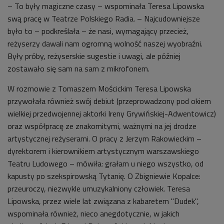
– To były magiczne czasy – wspominała Teresa Lipowska
swą pracę w Teatrze Polskiego Radia. – Najcudowniejsze
było to – podkreślała – że nasi, wymagający przecież,
reżyserzy dawali nam ogromną wolność naszej wyobraźni.
Były próby, reżyserskie sugestie i uwagi, ale później
zostawało się sam na sam z mikrofonem.
W rozmowie z Tomaszem Mościckim Teresa Lipowska
przywołała również swój debiut (przeprowadzony pod okiem
wielkiej przedwojennej aktorki Ireny Grywińskiej-Adwentowicz)
oraz współpracę ze znakomitymi, ważnymi na jej drodze
artystycznej reżyserami. O pracy z Jerzym Rakowieckim –
dyrektorem i kierownikiem artystycznym warszawskiego
Teatru Ludowego – mówiła: grałam u niego wszystko, od
kapusty po szekspirowską Tytanię. O Zbigniewie Kopalce:
przeuroczy, niezwykle umuzykalniony człowiek. Teresa
Lipowska, przez wiele lat związana z kabaretem "Dudek",
wspominała również, nieco anegdotycznie, w jakich