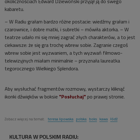
okolicznościach Edward Dziewoński przyjął ją do swego
kabaretu.
– W Radiu grałam bardzo różne postacie: wiedźmy grałam i
czarownice, i dobre matki, i subretki – mówiła aktorka. – W
teatrze udało mi się mniej zagrać złych charakterów, a to jest
ciekawsze: że się gra trochę wbrew sobie. Zagranie czegoś
wbrew sobie jest wyzwaniem, a tych wyzwań filmowo-
telewizyjnych miałam minimalnie – przyznała laureatka
tegorocznego Wielkiego Splendora.
Aby wysłuchać fragmentów rozmowy, wystarczy kliknąć
ikonki dźwięków w boksie
"Posłuchaj"
po prawej stronie.
Zobacz więcej na temat:
teresa lipowska
polska
boks
kawa
łódź
KULTURA W POLSKIM RADIU: