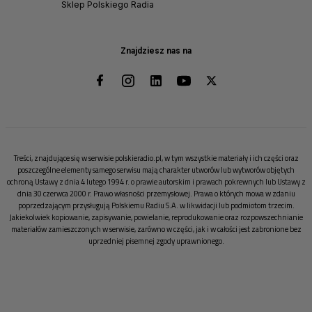
Sklep Polskiego Radia
Znajdziesz nas na
Treści, znajdujące się w serwisie polskieradio.pl, w tym wszystkie materiały i ich części oraz
poszczególne elementy samego serwisu mają charakter utworów lub wytworów objętych
ochroną Ustawy z dnia 4 lutego 1994 r. o prawie autorskim i prawach pokrewnych lub Ustawy z
dnia 30 czerwca 2000 r. Prawo własności przemysłowej. Prawa o których mowa w zdaniu
poprzedzającym przysługują Polskiemu Radiu S.A. w likwidacji lub podmiotom trzecim.
Jakiekolwiek kopiowanie, zapisywanie, powielanie, reprodukowanie oraz rozpowszechnianie
materiałów zamieszczonych w serwisie, zarówno w części, jak i w całości jest zabronione bez
uprzedniej pisemnej zgody uprawnionego.