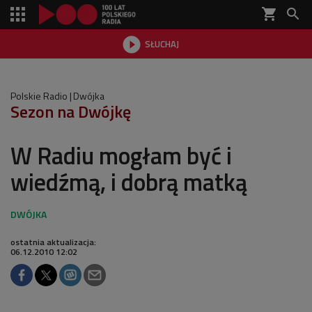
shopping_cart


SŁUCHAJ

Polskie Radio
Dwójka
Sezon na Dwójkę
W Radiu mogłam być i
wiedźmą, i dobrą matką
ostatnia aktualizacja:
06.12.2010 12:02