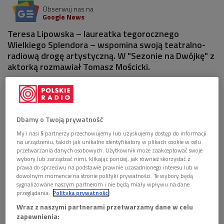
Obserwuj nas na
Google News
Teresa Lipowska – laureatka tegorocznego
Wielkiego Splendora – wspomina swoją teatralno-
radiową drogę artystyczną. W "Sezonie na Dwójkę" z
aktorką rozmawiał Tomasz Mościcki.
6 plików
AUDIO


06'55
Dbamy o Twoją prywatność
T. Lipowska o przyznaniu jej nagrody Wielkiego
My i nasi
5
partnerzy przechowujemy lub uzyskujemy dostęp do informacji
Splendora
na urządzeniu, takich jak unikalne identyfikatory w plikach cookie w celu
przetwarzania danych osobowych. Użytkownik może zaakceptować swoje
wybory lub zarządzać nimi, klikając poniżej, jak również skorzystać z


03'52
prawa do sprzeciwu na podstawie prawnie uzasadnionego interesu lub w
dowolnym momencie na stronie polityki prywatności. Te wybory będą
T. Lipowska o szkole teatralnej, muzycznej i...
sygnalizowane naszym partnerom i nie będą miały wpływu na dane
medycznej
przeglądania.
Polityka prywatności
Wraz z naszymi partnerami przetwarzamy dane w celu


01'39
zapewnienia: