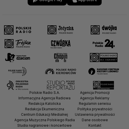
Polskie Radio S.A.
Agencja Promocji
Informacyjna Agencja Radiowa
Agencja Reklamy
Redakcja Katolicka
Regulamin serwisu
Redakcja Ekumeniczna
Polityka prywatności
Centrum Edukacji Medialnej
Ustawienia prywatności
Agencja Muzyczna Polskiego Radia
Dane osobowe
Studia nagraniowe i koncertowe
Kontakt