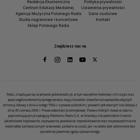
Redakcja Ekumeniczna
Polityka prywatności
Centrum Edukacji Medialnej
Ustawienia prywatności
Agencja Muzyczna Polskiego Radia
Dane osobowe
Studia nagraniowe i koncertowe
Kontakt
Sklep Polskiego Radia
Znajdziesz nas na
Treści, znajdujące się w serwisie polskieradio.pl, w tym wszystkie materiały i ich części oraz
poszczególne elementy samego serwisu mają charakter utworów lub wytworów objętych
ochroną Ustawy z dnia 4 lutego 1994 r. o prawie autorskim i prawach pokrewnych lub Ustawy z
dnia 30 czerwca 2000 r. Prawo własności przemysłowej. Prawa o których mowa w zdaniu
poprzedzającym przysługują Polskiemu Radiu S.A. w likwidacji lub podmiotom trzecim.
Jakiekolwiek kopiowanie, zapisywanie, powielanie, reprodukowanie oraz rozpowszechnianie
materiałów zamieszczonych w serwisie, zarówno w części, jak i w całości jest zabronione bez
uprzedniej pisemnej zgody uprawnionego.