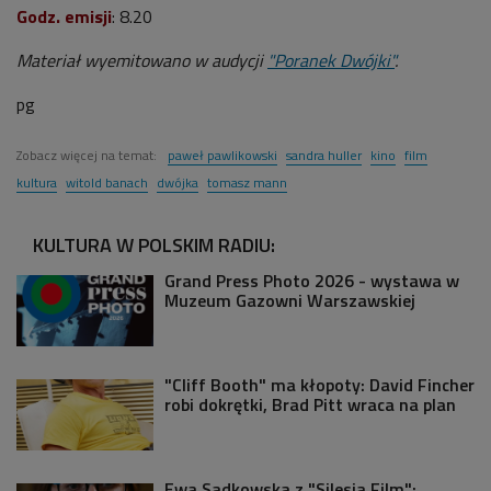
Godz. emisji
: 8.20
Materiał wyemitowano w audycji
"Poranek Dwójki"
.
pg
Zobacz więcej na temat:
paweł pawlikowski
sandra huller
kino
film
kultura
witold banach
dwójka
tomasz mann
KULTURA W POLSKIM RADIU:
Grand Press Photo 2026 - wystawa w
Muzeum Gazowni Warszawskiej
"Cliff Booth" ma kłopoty: David Fincher
robi dokrętki, Brad Pitt wraca na plan
Ewa Sadkowska z "Silesia Film":