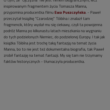
O tym, że "Ojczyzna" nie jest filmem biograficznym, lecz
inspirowanym fragmentem życia Tomasza Manna,
przypomina producentka filmu
Ewa Puszczyńska
. - Paweł
przeczytał książkę "Czarodziej" Tóibína i znalazł tam
fragmencik, który wydał mu się ciekawy, czyli ta powojenna
podróż Manna po kilkunastu latach mieszkania na wygnaniu
do tych podzielonych Niemiec, do podzielonej Europy. I tak jak
książka Tóibína jest trochę taką fantazją na temat życia
Manna, bo to nie jest też dokumentalna biografia, tak Paweł
zrobił fantazję na temat fantazji. My się tam nie trzymamy
faktów historycznych - tłumaczyła producentka.