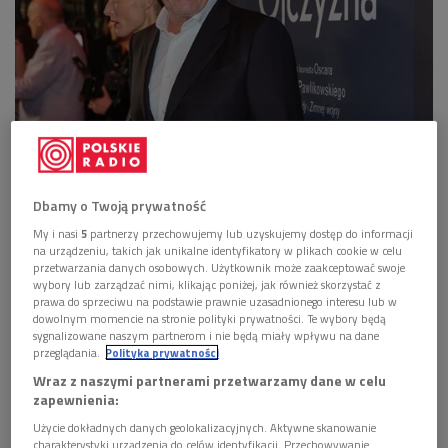
Reżyser Paweł Pawlikowsk z żoną, modelką Małgorzatą Belą podczas polskiej
premiery jego filmu "Ojczyzna" w warszawskiej Kinotece
Foto: Leszek
Szymański/PAP
Dbamy o Twoją prywatność
>>>
Posłuchaj relacji z premiery filmu "Ojczyzna" Pawła
My i nasi
5
partnerzy przechowujemy lub uzyskujemy dostęp do informacji
Pawlikowskiego
na urządzeniu, takich jak unikalne identyfikatory w plikach cookie w celu
przetwarzania danych osobowych. Użytkownik może zaakceptować swoje
"Ojczyzna"
opowiada o relacji między Tomaszem Mannem,
wybory lub zarządzać nimi, klikając poniżej, jak również skorzystać z
prawa do sprzeciwu na podstawie prawnie uzasadnionego interesu lub w
laureatem Nagrody Nobla w dziedzinie literatury, a jego córką
dowolnym momencie na stronie polityki prywatności. Te wybory będą
Eriką, aktorką i pisarką. Akcja filmu rozgrywa się w
sygnalizowane naszym partnerom i nie będą miały wpływu na dane
przeglądania.
Polityka prywatności
szczytowym okresie zimnej wojny. Ojciec i córka wyruszają w
Wraz z naszymi partnerami przetwarzamy dane w celu
trudną, pełną emocji podróż przez zrujnowane Niemcy - z
zapewnienia:
Frankfurtu pod kontrolą amerykańską do Weimaru już pod
Użycie dokładnych danych geolokalizacyjnych. Aktywne skanowanie
wpływami sowieckimi.
charakterystyki urządzenia do celów identyfikacji. Przechowywanie