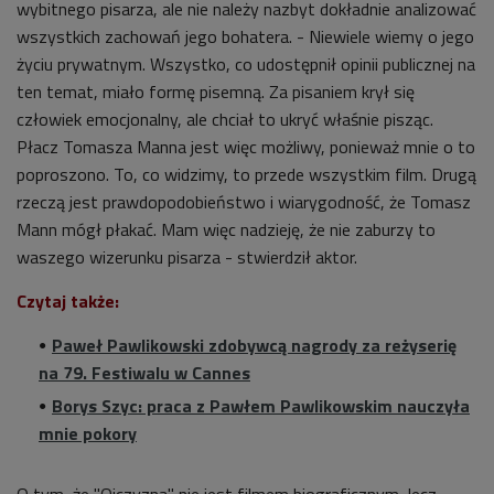
wybitnego pisarza, ale nie należy nazbyt dokładnie analizować
wszystkich zachowań jego bohatera. - Niewiele wiemy o jego
życiu prywatnym. Wszystko, co udostępnił opinii publicznej na
ten temat, miało formę pisemną. Za pisaniem krył się
człowiek emocjonalny, ale chciał to ukryć właśnie pisząc.
Płacz Tomasza Manna jest więc możliwy, ponieważ mnie o to
poproszono. To, co widzimy, to przede wszystkim film. Drugą
rzeczą jest prawdopodobieństwo i wiarygodność, że Tomasz
Mann mógł płakać. Mam więc nadzieję, że nie zaburzy to
waszego wizerunku pisarza - stwierdził aktor.
Czytaj także:
Paweł Pawlikowski zdobywcą nagrody za reżyserię
na 79. Festiwalu w Cannes
Borys Szyc: praca z Pawłem Pawlikowskim nauczyła
mnie pokory