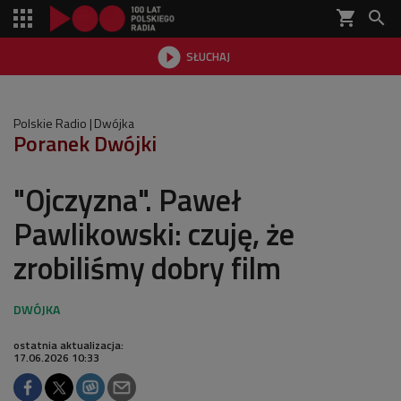
shopping_cart


SŁUCHAJ

Polskie Radio
Dwójka
Poranek Dwójki
"Ojczyzna". Paweł
Pawlikowski: czuję, że
zrobiliśmy dobry film
ostatnia aktualizacja:
17.06.2026 10:33