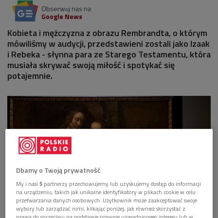
Obserwuj nas na
Google News
Kobieta i mężczyzna z obrazu Rembrandta, o którym
mówiliśmy w audycji, przedstawieni zostali jako Izaak
i Rebeka - słynna para ze Starego Testamentu, która
musiała skrywać swoją miłość i spotykać się
potajemnie.
Dbamy o Twoją prywatność
My i nasi
5
partnerzy przechowujemy lub uzyskujemy dostęp do informacji
na urządzeniu, takich jak unikalne identyfikatory w plikach cookie w celu
przetwarzania danych osobowych. Użytkownik może zaakceptować swoje
wybory lub zarządzać nimi, klikając poniżej, jak również skorzystać z
Obraz w Rembrandta "Izaak i Rebeka" w Rijksmuseum w Amsterdamie
Foto:
prawa do sprzeciwu na podstawie prawnie uzasadnionego interesu lub w