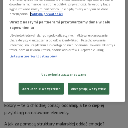
Sylvia Lederer/Zuma Press/Forum
dowolnym momencie na stronie polityki prywatności. Te wybory będą
sygnalizowane naszym partnerom i nie będą miały wpływu na dane
przeglądania.
Polityka prywatności
W ostatniej dekadzie życia
Rembrandt
pracował nad nową
Wraz z naszymi partnerami przetwarzamy dane w celu
koncepcją malarskiego realizmu. Wypracował manierę
zapewnienia:
powszechnie zwaną późnym stylem Rembrandta. Aby świat
Użycie dokładnych danych geolokalizacyjnych. Aktywne skanowanie
przedstawiony w obrazie wydawał się "realny", należy nadać
charakterystyki urządzenia do celów identyfikacji. Przechowywanie
mu wrażenie głębi i ruchu. Można tego dokonać
informacji na urządzeniu lub dostęp do nich. Spersonalizowane reklamy i
treści, pomiar reklam i treści, badnie odbiorców i ulepszanie usług.
konwencjonalnymi środkami, takimi jak perspektywa czy
Lista partnerów (dostawców)
przedstawienie gestykulujących ludzi.
Jednak złudzenie przestrzeni można oddać również za
Ustawienia zaawansowane
pomocą kolorów i struktury powierzchni malowidła. Wrażenie
głębi i dystansu wzmaga szorstkość przeciwstawiona
Odrzucenie wszystkich
Akceptuję wszystkie
gładkości – plama w obrazie wyda się bliższa, jeśli jest
chropowata, a dalsza, jeśli jest gładka. Podobnie działają
kolory – te o chłodnej tonacji oddalają, a te o ciepłej
przybliżają namalowane elementy.
A jak za pomocą struktury malarskiej oddać emocje?