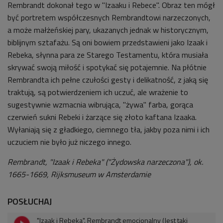
Rembrandt dokonał tego w "Izaaku i Rebece". Obraz ten mógł
być portretem współczesnych Rembrandtowi narzeczonych,
a może małżeńskiej pary, ukazanych jednak w historycznym,
biblijnym sztafażu. Są oni bowiem przedstawieni jako Izaak i
Rebeka, słynna para ze Starego Testamentu, która musiała
skrywać swoją miłość i spotykać się potajemnie. Na płótnie
Rembrandta ich pełne czułości gesty i delikatność, z jaką się
traktują, są potwierdzeniem ich uczuć, ale wrażenie to
sugestywnie wzmacnia wibrująca, "żywa" farba, gorąca
czerwień sukni Rebeki i żarzące się złoto kaftana Izaaka.
Wyłaniają się z gładkiego, ciemnego tła, jakby poza nimi i ich
uczuciem nie było już niczego innego.
Rembrandt, "Izaak i Rebeka" ("Żydowska narzeczona"), ok.
1665-1669, Rijksmuseum w Amsterdamie
POSŁUCHAJ
"Izaak i Rebeka". Rembrandt emocjonalny (Jest taki