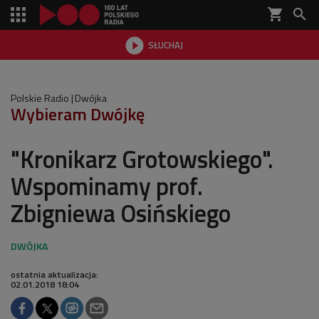
shopping_cart


SŁUCHAJ

Polskie Radio
Dwójka
Wybieram Dwójkę
"Kronikarz Grotowskiego".
Wspominamy prof.
Zbigniewa Osińskiego
ostatnia aktualizacja:
02.01.2018 18:04