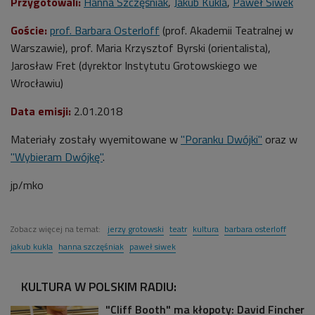
Przygotowali:
Hanna Szczęśniak
,
Jakub Kukla
,
Paweł Siwek
Goście:
prof. Barbara Osterloff
(prof. Akademii Teatralnej w
Warszawie), prof. Maria Krzysztof Byrski (orientalista),
Jarosław Fret (dyrektor Instytutu Grotowskiego we
Wrocławiu)
Data emisji:
2.01.2018
Materiały zostały wyemitowane w
"Poranku Dwójki"
oraz w
"Wybieram Dwójkę"
.
jp/mko
Zobacz więcej na temat:
jerzy grotowski
teatr
kultura
barbara osterloff
jakub kukla
hanna szczęśniak
paweł siwek
KULTURA W POLSKIM RADIU:
"Cliff Booth" ma kłopoty: David Fincher