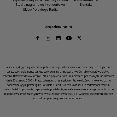
Studia nagraniowe i koncertowe
Kontakt
Sklep Polskiego Radia
Znajdziesz nas na
Treści, znajdujące się w serwisie polskieradio.pl, w tym wszystkie materiały i ich części oraz
poszczególne elementy samego serwisu mają charakter utworów lub wytworów objętych
ochroną Ustawy z dnia 4 lutego 1994 r. o prawie autorskim i prawach pokrewnych lub Ustawy z
dnia 30 czerwca 2000 r. Prawo własności przemysłowej. Prawa o których mowa w zdaniu
poprzedzającym przysługują Polskiemu Radiu S.A. w likwidacji lub podmiotom trzecim.
Jakiekolwiek kopiowanie, zapisywanie, powielanie, reprodukowanie oraz rozpowszechnianie
materiałów zamieszczonych w serwisie, zarówno w części, jak i w całości jest zabronione bez
uprzedniej pisemnej zgody uprawnionego.