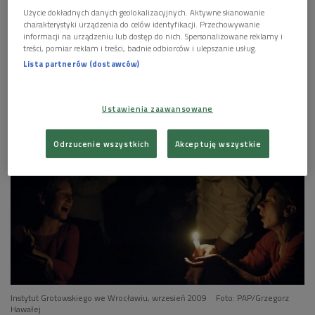
Krzysztof Byrski (Wybieram Dwójkę)
Użycie dokładnych danych geolokalizacyjnych. Aktywne skanowanie
charakterystyki urządzenia do celów identyfikacji. Przechowywanie
informacji na urządzeniu lub dostęp do nich. Spersonalizowane reklamy i


07'30
treści, pomiar reklam i treści, badnie odbiorców i ulepszanie usług.
Lista partnerów (dostawców)
Prof. Zbigniewa Osińskiego wspomina Jarosław
Fret (Poranek Dwójki)
Ustawienia zaawansowane
Odrzucenie wszystkich
Akceptuję wszystkie
Instytut Grotowskiego we Wrocławiu, wrzesień 2009
Foto: PAP/Grzegorz
Hawałej