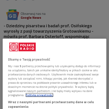
Obserwuj nas na
Google News
- Dziedziny pisarstwa i badań prof. Osińskiego
wyrosły z pasji towarzyszenia Grotowskiemu -
mówiła prof. Barbara Osterloff, wspominając
zmarłego 1 stycznia br. znakomitego historyka
teatru, teatrologa, pomysłodawcę i pierwszego
dyrektora Instytutu Grotowskiego we Wrocławiu.
Dbamy o Twoją prywatność
3 pliki
AUDIO
My i nasi
5
partnerzy przechowujemy lub uzyskujemy dostęp do informacji
na urządzeniu, takich jak unikalne identyfikatory w plikach cookie w celu


08'57
przetwarzania danych osobowych. Użytkownik może zaakceptować swoje
wybory lub zarządzać nimi, klikając poniżej, jak również skorzystać z
Prof. Zbigniewa Osińskiego wspomina prof.
prawa do sprzeciwu na podstawie prawnie uzasadnionego interesu lub w
dowolnym momencie na stronie polityki prywatności. Te wybory będą
Barbara Osterloff (Wybieram Dwójkę)
sygnalizowane naszym partnerom i nie będą miały wpływu na dane
przeglądania.
Polityka prywatności


02'53
Wraz z naszymi partnerami przetwarzamy dane w celu
zapewnienia:
Prof. Zbigniewa Osińskiego wspomina prof. Maria