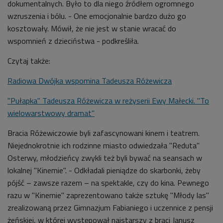
dokumentalnych. Było to dla niego źródłem ogromnego
wzruszenia i bólu. - One emocjonalnie bardzo dużo go
kosztowały. Mówił, że nie jest w stanie wracać do
wspomnień z dzieciństwa - podkreśliła.
Czytaj także:
Radiowa Dwójka wspomina Tadeusza Różewicza
"Pułapka" Tadeusza Różewicza w reżyserii Ewy Małecki. "To
wielowarstwowy dramat"
Bracia Różewiczowie byli zafascynowani kinem i teatrem.
Niejednokrotnie ich rodzinne miasto odwiedzała "Reduta"
Osterwy, młodzieńcy zwykli też byli bywać na seansach w
lokalnej "Kinemie". - Odkładali pieniądze do skarbonki, żeby
pójść
–
zawsze razem
–
na spektakle, czy do kina. Pewnego
razu w "Kinemie" zaprezentowano także sztukę "Młody las"
zrealizowaną przez Gimnazjum Fabianiego i uczennice z pensji
żeńskiej, w której występował najstarszy z braci Janusz