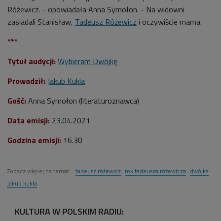
Różewicz. - opowiadała
Anna Symołon. -
Na widowni
zasiadali Stanisław,
Tadeusz Różewicz
i oczywiście mama.
***
Tytuł audycji:
Wybieram Dwójkę
Prowadził:
Jakub Kukla
Gość:
Anna Symołon
(literaturoznawca)
Data emisji:
23
.04.2021
Godzina emisji:
16.30
Zobacz więcej na temat:
tadeusz różewicz
rok tadeusza różewicza
dwójka
jakub kukla
KULTURA W POLSKIM RADIU: