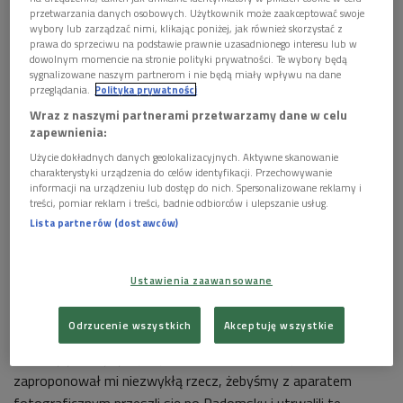
Byli trzej: Janusz, Tadeusz i Stanisław. Urodzili się w
przetwarzania danych osobowych. Użytkownik może zaakceptować swoje
wybory lub zarządzać nimi, klikając poniżej, jak również skorzystać z
Radomsku, które przed wojną było miastem przemysłowym
prawa do sprzeciwu na podstawie prawnie uzasadnionego interesu lub w
o bogatej mozaice etnicznej: Polacy, Żydzi, Austriacy,
dowolnym momencie na stronie polityki prywatności. Te wybory będą
sygnalizowane naszym partnerom i nie będą miały wpływu na dane
Węgrzy. Mieszały się tam fizjonomie, kultury, wyznania.
przeglądania.
Polityka prywatności
Wraz z naszymi partnerami przetwarzamy dane w celu
POSŁUCHAJ
zapewnienia:
Użycie dokładnych danych geolokalizacyjnych. Aktywne skanowanie
Anna Symołon o Radomsku braci Różewiczów
charakterystyki urządzenia do celów identyfikacji. Przechowywanie
(Wybieram Dwójkę)
informacji na urządzeniu lub dostęp do nich. Spersonalizowane reklamy i
14:50
treści, pomiar reklam i treści, badnie odbiorców i ulepszanie usług.
Lista partnerów (dostawców)
Ustawienia zaawansowane
Odrzucenie wszystkich
Akceptuję wszystkie
Różewiczowie, podobnie jak nasza rozmówczyni, lubili wracać
do swojej małej ojczyzny. - Przed wieloma laty Stanisław
zaproponował mi niezwykłą rzecz, żebyśmy z aparatem
fotograficznym przeszli się po Radomsku i utrwalili te