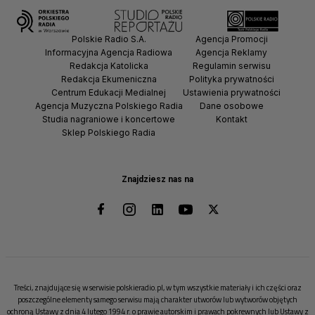
Polskie Radio S.A.
Agencja Promocji
Informacyjna Agencja Radiowa
Agencja Reklamy
Redakcja Katolicka
Regulamin serwisu
Redakcja Ekumeniczna
Polityka prywatności
Centrum Edukacji Medialnej
Ustawienia prywatności
Agencja Muzyczna Polskiego Radia
Dane osobowe
Studia nagraniowe i koncertowe
Kontakt
Sklep Polskiego Radia
Znajdziesz nas na
Treści, znajdujące się w serwisie polskieradio.pl, w tym wszystkie materiały i ich części oraz
poszczególne elementy samego serwisu mają charakter utworów lub wytworów objętych
ochroną Ustawy z dnia 4 lutego 1994 r. o prawie autorskim i prawach pokrewnych lub Ustawy z