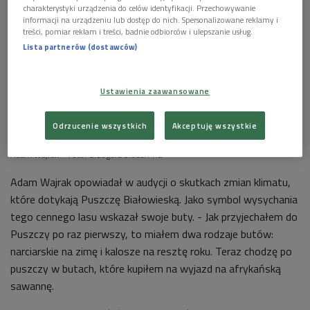
charakterystyki urządzenia do celów identyfikacji. Przechowywanie
informacji na urządzeniu lub dostęp do nich. Spersonalizowane reklamy i
treści, pomiar reklam i treści, badnie odbiorców i ulepszanie usług.
Lista partnerów (dostawców)
Ustawienia zaawansowane
Odrzucenie wszystkich
Akceptuję wszystkie
Adam Wajrak
Foto: Grzegorz Śledź/PR2
Adam Wajrak opowiadał w audycji o skutkach zmian klimatu,
które dotykają Puszczę Białowieską. Jako symbol wysychania
tego cennego lasu wskazał swoje buty. - Jak przyjechałem do
Puszczy po raz pierwszy, to miałem dwa rodzaje butów:
narciarskie na zimę i kalosze na resztę roku. Teraz chodzę po
puszczy w butach, które kupiłem na wyjazd na afrykańską
sawannę.