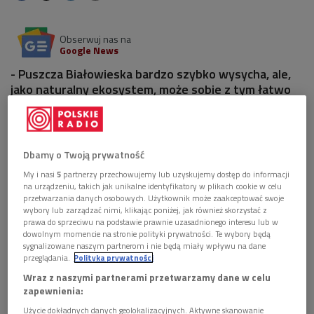
Obserwuj nas na
Google News
- Puszcza Białowieska bardzo szybko wysycha, ale,
jako naturalny ekosystem, może sobie z tym łatwo
poradzić - mówił w Dwójce popularny działacz na
rzecz przyrody i dziennikarz uhonorowany Nagrodą
Polskiego PEN Clubu im. Ksawerego, Mieczysława i
Erazma Pruszyńskich.
Dbamy o Twoją prywatność
My i nasi
5
partnerzy przechowujemy lub uzyskujemy dostęp do informacji
1 plik
AUDIO
na urządzeniu, takich jak unikalne identyfikatory w plikach cookie w celu
przetwarzania danych osobowych. Użytkownik może zaakceptować swoje


wybory lub zarządzać nimi, klikając poniżej, jak również skorzystać z
08'13
prawa do sprzeciwu na podstawie prawnie uzasadnionego interesu lub w
dowolnym momencie na stronie polityki prywatności. Te wybory będą
Rozmowa z Adamem Wajrakiem (Wybieram
sygnalizowane naszym partnerom i nie będą miały wpływu na dane
Dwójkę)
przeglądania.
Polityka prywatności
Wraz z naszymi partnerami przetwarzamy dane w celu
zapewnienia:
Użycie dokładnych danych geolokalizacyjnych. Aktywne skanowanie