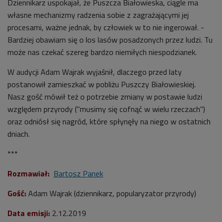
Dziennikarz uspokajał, że Puszcza Białowieska, ciągle ma
własne mechanizmy radzenia sobie z zagrażającymi jej
procesami, ważne jednak, by człowiek w to nie ingerował. -
Bardziej obawiam się o los lasów posadzonych przez ludzi. Tu
może nas czekać szereg bardzo niemiłych niespodzianek.
W audycji Adam Wajrak wyjaśnił, dlaczego przed laty
postanowił zamieszkać w pobliżu Puszczy Białowieskiej.
Nasz gość mówił też o potrzebie zmiany w postawie ludzi
względem przyrody ("musimy się cofnąć w wielu rzeczach")
oraz odniósł się nagród, które spłynęły na niego w ostatnich
dniach.
***
Rozmawiał:
Bartosz Panek
Gość:
Adam Wajrak (dziennikarz, popularyzator przyrody)
Data emisji:
2.12.2019