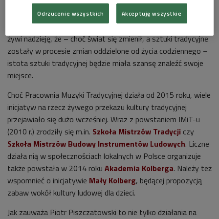
kultury związanych z ruchem tradycyjnym w Polsce.
Odrzucenie wszystkich
Akceptuję wszystkie
Piszczatowski, będący koordynatorem Pracowni od 2 lat,
żywi nadzieję, że – choć świat się zmienił, a sztuki tradycyjne
zostały w procesie zmian oddzielone od życia codziennego –
istota sztuki tradycyjnej będzie miała szansę znaleźć swoje
miejsce.
Choć Pracownia Muzyki Tradycyjnej działa od 2015 roku, wiele
inicjatyw na rzecz żywego przekazu kultury tradycyjnej
przejawiało się dużo wcześniej. Wraz z powstaniem IMiT-u
(2010 r.) zrodziły się m.in.
Szkoła Mistrzów Tradycji
czy
Szkoła Mistrzów Budowy Instrumentów Ludowych
. Liczne
działa nią w społecznościach lokalnych w Polsce organizuje
także powstała w 2014 roku
Akademia Kolberga
. Należy też
wspomnieć o inicjatywie
Mały Kolberg
, będącej propozycją
zabaw wokół kultury ludowej dla dzieci.
Jak zauważa Piotr Piszczatowski to nie tylko działania na