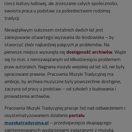
rzecz kultury ludowej, ale zrzeszanie całych społeczności,
swoista praca u podstaw za pośrednictwem rodzimej
tradycji.
Niewątpliwym sukcesem ostatnich dwóch lat jest
zainicjowanie otwartego wyzwania do środowiska – by
stworzyć zbiór najbardziej palących je problemów. Na
pierwsze miejsce wysunęła się
dostępność archiwów
. Wiąże
się to m.in. z nierozwiązanym od kilkudziesięciu problemem
praw autorskich. Nagrania muzyki wiejskiej od lat 40. nie były
opracowane prawnie. Pracownia Muzyki Tradycyjnej ma
ambicje, by archiwa muzyczne były powszechnie dostępne,
zaczyna od pracy u podstaw – od szkoleń z budowania i
prowadzenia archiwów.
Pracownia Muzyki Tradycyjnej pracuje też nad odświeżeniem i
usystematyzowaniem działania
portalu
muzykatradycyjna.pl
– przedsięwzięcia skupiającego
zainteresowanych wydarzeniami związanymi z muzyką