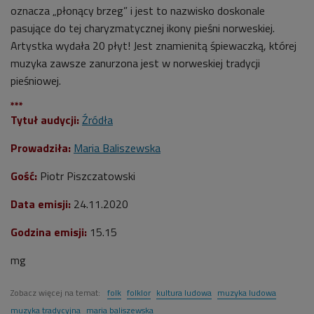
oznacza „płonący brzeg” i jest to nazwisko doskonale
pasujące do tej charyzmatycznej ikony pieśni norweskiej.
Artystka wydała 20 płyt! Jest znamienitą śpiewaczką, której
muzyka zawsze zanurzona jest w norweskiej tradycji
pieśniowej.
***
Tytuł audycji:
Źródła
Prowadziła:
Maria Baliszewska
Gość:
Piotr Piszczatowski
Data emisji:
24.11.2020
Godzina emisji:
15.15
mg
Zobacz więcej na temat:
folk
folklor
kultura ludowa
muzyka ludowa
muzyka tradycyjna
maria baliszewska