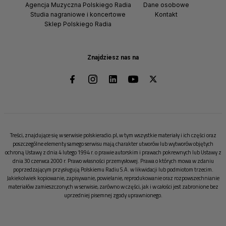
Agencja Muzyczna Polskiego Radia
Dane osobowe
Studia nagraniowe i koncertowe
Kontakt
Sklep Polskiego Radia
Znajdziesz nas na
Treści, znajdujące się w serwisie polskieradio.pl, w tym wszystkie materiały i ich części oraz
poszczególne elementy samego serwisu mają charakter utworów lub wytworów objętych
ochroną Ustawy z dnia 4 lutego 1994 r. o prawie autorskim i prawach pokrewnych lub Ustawy z
dnia 30 czerwca 2000 r. Prawo własności przemysłowej. Prawa o których mowa w zdaniu
poprzedzającym przysługują Polskiemu Radiu S.A. w likwidacji lub podmiotom trzecim.
Jakiekolwiek kopiowanie, zapisywanie, powielanie, reprodukowanie oraz rozpowszechnianie
materiałów zamieszczonych w serwisie, zarówno w części, jak i w całości jest zabronione bez
uprzedniej pisemnej zgody uprawnionego.