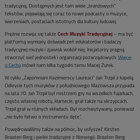
tradycyjną. Dostępnych jest tam wiele „branżowych”
tekstów, pojawiają się coraz to nowe podcasty o muzyce,
wierzeniach, postaciach istotnych dla kultury ludowej.
Prężnie rozwija się także
Cech Muzyki Tradycyjnej
– ma być
platformą wymiany doświadczeń edukatorów i badaczy
tradycyjnej muzyki i zjawisk wokół niej. Inicjatorzy pragną
stworzyć sieć jednostek i organizacji pozarządowych.
Więcej
o Cechu
mówił nam kilka tygodni temu Maciej Żurek.
W cyklu „Zapomniani Kazimierscy Laureaci” Jan Trzpil z kapelą.
Odkrycie tych muzyków z południowego Mazowsza przypada
na lata 70. Jan Trzpil był mistrzem gry na wszelkich fujarkach,
często własnej roboty, klarnecie, grał także na skrzypcach.
Trzpil grał w różnych składach. Był rozchwytywany, ponieważ
„nie było łatwo o instrumenty dęte”.
Powędrowaliśmy także na północ, by usłyszeć Kirsten
Braaten Berg i pieśni tradycyjne z Norwegii. Braaten Berg