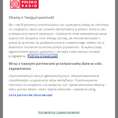
Dbamy o Twoją prywatność
My i nasi
5
partnerzy przechowujemy lub uzyskujemy dostęp do informacji
na urządzeniu, takich jak unikalne identyfikatory w plikach cookie w celu
przetwarzania danych osobowych. Użytkownik może zaakceptować swoje
wybory lub zarządzać nimi, klikając poniżej, jak również skorzystać z
prawa do sprzeciwu na podstawie prawnie uzasadnionego interesu lub w
dowolnym momencie na stronie polityki prywatności. Te wybory będą
sygnalizowane naszym partnerom i nie będą miały wpływu na dane
przeglądania.
Polityka prywatności
Wraz z naszymi partnerami przetwarzamy dane w celu
zapewnienia:
Marcin Drabik i Paula Kinaszewska grają dla Józefa Kędzierskiego
Foto: Piotr
Użycie dokładnych danych geolokalizacyjnych. Aktywne skanowanie
Baczewski/Muzyka Zakorzeniona
charakterystyki urządzenia do celów identyfikacji. Przechowywanie
informacji na urządzeniu lub dostęp do nich. Spersonalizowane reklamy i
Ideą Pracowni Muzyki Tradycyjnej, założonej pięć lat temu
treści, pomiar reklam i treści, badnie odbiorców i ulepszanie usług.
przy IMiT, jest działanie na rzecz zachowania, przekazu i
Lista partnerów (dostawców)
kontynuacji tradycyjnej kultury muzycznej w Polsce, wpieranie
bezpośredniej nauki i międzypokoleniowego przekazu "mistrz-
Ustawienia zaawansowane
uczeń" czy sieciowanie badaczy, artystów czy animatorów