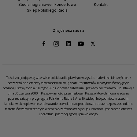
Studia nagraniowe i koncertowe
Kontakt
Sklep Polskiego Radia
Znajdziesz nas na
Treści, znajdujące się w serwisie polskieradio.pl, w tym wszystkie materiały i ich części oraz
poszczególne elementy samego serwisu mają charakter utworów lub wytworów objętych
ochroną Ustawy z dnia 4 lutego 1994 r. o prawie autorskim i prawach pokrewnych lub Ustawy z
dnia 30 czerwca 2000 r. Prawo własności przemysłowej. Prawa o których mowa w zdaniu
poprzedzającym przysługują Polskiemu Radiu S.A. w likwidacji lub podmiotom trzecim.
Jakiekolwiek kopiowanie, zapisywanie, powielanie, reprodukowanie oraz rozpowszechnianie
materiałów zamieszczonych w serwisie, zarówno w części, jak i w całości jest zabronione bez
uprzedniej pisemnej zgody uprawnionego.