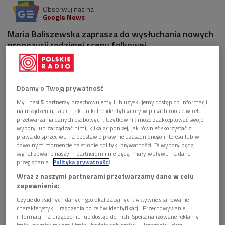
Obserwuj nas na
Google News
Maria Baliszewska zaprasza do wysłuchania nowych
propozycji rodzimej sceny folkowej.
Dbamy o Twoją prywatność
My i nasi
5
partnerzy przechowujemy lub uzyskujemy dostęp do informacji
na urządzeniu, takich jak unikalne identyfikatory w plikach cookie w celu
przetwarzania danych osobowych. Użytkownik może zaakceptować swoje
wybory lub zarządzać nimi, klikając poniżej, jak również skorzystać z
prawa do sprzeciwu na podstawie prawnie uzasadnionego interesu lub w
dowolnym momencie na stronie polityki prywatności. Te wybory będą
sygnalizowane naszym partnerom i nie będą miały wpływu na dane
przeglądania.
Polityka prywatności
Wraz z naszymi partnerami przetwarzamy dane w celu
zapewnienia:
Bester Qartet, Maria Pominowska, Janusz Prusinowski Kompania
Foto: .
Użycie dokładnych danych geolokalizacyjnych. Aktywne skanowanie
charakterystyki urządzenia do celów identyfikacji. Przechowywanie
>>> Posłuchaj audycji
informacji na urządzeniu lub dostęp do nich. Spersonalizowane reklamy i