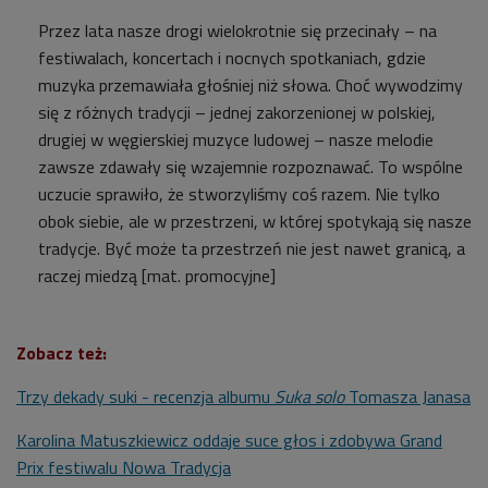
Przez lata nasze drogi wielokrotnie się przecinały – na
festiwalach, koncertach i nocnych spotkaniach, gdzie
muzyka przemawiała głośniej niż słowa. Choć wywodzimy
się z różnych tradycji – jednej zakorzenionej w polskiej,
drugiej w węgierskiej muzyce ludowej – nasze melodie
zawsze zdawały się wzajemnie rozpoznawać. To wspólne
uczucie sprawiło, że stworzyliśmy coś razem. Nie tylko
obok siebie, ale w przestrzeni, w której spotykają się nasze
tradycje. Być może ta przestrzeń nie jest nawet granicą, a
raczej miedzą [mat. promocyjne]
Zobacz też:
Trzy dekady suki - recenzja albumu
Suka solo
Tomasza Janasa
Karolina Matuszkiewicz oddaje suce głos i zdobywa Grand
Prix festiwalu Nowa Tradycja