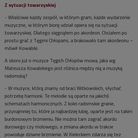
Z sytuacji towarzyskiej
- Właściwie każdy zespół, w którym gram, każde wydarzenie
muzyczne, w którym biorę udział opiera się na sytuacji
towarzyskiej. Dlatego sięgnąłem po akordeon. Chciałem po
prostu grać z Tęgimi Chłopami, a brakowało tam akordeonu –
mówił Kowalski.
A skoro już o muzyce Tęgich Chłopów mowa, jaka wg
Mateusza Kowalskiego jest różnica między nią a muzyką
radomską?
- W muzyce, którą znamy od braci Witkowskich, słychać
potrzebę harmonii. Te melodie są oparte na jakichś
schematach harmonicznych. Z kolei radomskie granie,
przynajmniej to, które ja najbardziej lubię, oparte jest na takim
burdonowym brzmieniu. Nie można tam zagrać akordu
durowego czy molowego, a zmiana akordu w trakcie
powoduje dziwne brzmienie. W Kieleckiem zdarza się tez