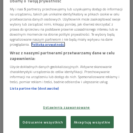
Dbamy o Twoją prywatność
My i nasi
5
partnerzy przechowujemy lub uzyskujemy dostęp do informacji
na urządzeniu, takich jak unikalne identyfikatory w plikach cookie w celu
przetwarzania danych osobowych. Użytkownik może zaakceptować swoje
wybory lub zarządzać nimi, klikając poniżej, jak również skorzystać z
prawa do sprzeciwu na podstawie prawnie uzasadnionego interesu lub w
dowolnym momencie na stronie polityki prywatności. Te wybory będą
sygnalizowane naszym partnerom i nie będą miały wpływu na dane
przeglądania.
Polityka prywatności
Wraz z naszymi partnerami przetwarzamy dane w celu
zapewnienia:
Użycie dokładnych danych geolokalizacyjnych. Aktywne skanowanie
Mateusz Kowalski
Foto: Grzegorz Domański
charakterystyki urządzenia do celów identyfikacji. Przechowywanie
informacji na urządzeniu lub dostęp do nich. Spersonalizowane reklamy i
Mateusz Kowalski rozpoczął audycję oberkiem od Jana Gacy.
treści, pomiar reklam i treści, badnie odbiorców i ulepszanie usług.
Lista partnerów (dostawców)
- Oberek albo mazurek. Jak zwał tak zwał. Różni muzykanci i
śpiewaczki różnie o tym mówią. Najczęstsza jest nazwa
oberek lub ober – dodał gość programu – Myślę, że w
Ustawienia zaawansowane
pewnym momencie powstało to rozróżnienie na mazurki i
oberki, bo oberki kojarzą się z szybkimi, drobnymi,
Odrzucenie wszystkich
Akceptuję wszystkie
technicznymi melodiami. Żeby to jakoś sklasyfikować,