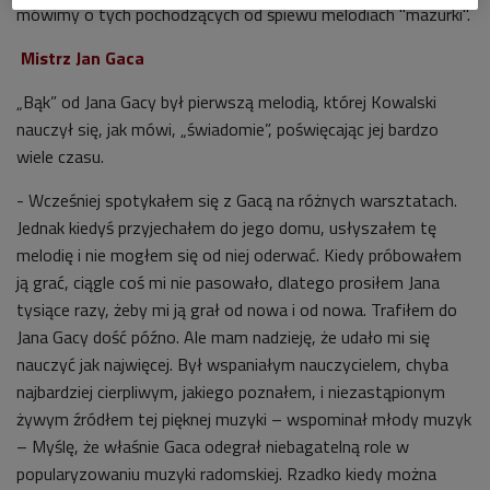
mówimy o tych pochodzących od śpiewu melodiach "mazurki".
Mistrz Jan Gaca
„Bąk” od Jana Gacy był pierwszą melodią, której Kowalski
nauczył się, jak mówi, „świadomie”, poświęcając jej bardzo
wiele czasu.
- Wcześniej spotykałem się z Gacą na różnych warsztatach.
Jednak kiedyś przyjechałem do jego domu, usłyszałem tę
melodię i nie mogłem się od niej oderwać. Kiedy próbowałem
ją grać, ciągle coś mi nie pasowało, dlatego prosiłem Jana
tysiące razy, żeby mi ją grał od nowa i od nowa. Trafiłem do
Jana Gacy dość późno. Ale mam nadzieję, że udało mi się
nauczyć jak najwięcej. Był wspaniałym nauczycielem, chyba
najbardziej cierpliwym, jakiego poznałem, i niezastąpionym
żywym źródłem tej pięknej muzyki – wspominał młody muzyk
– Myślę, że właśnie Gaca odegrał niebagatelną role w
popularyzowaniu muzyki radomskiej. Rzadko kiedy można