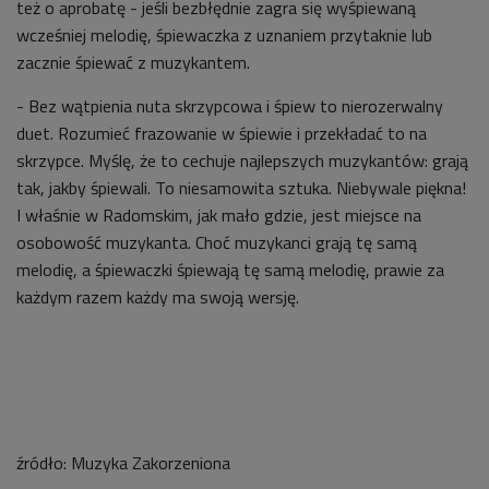
też o aprobatę - jeśli bezbłędnie zagra się wyśpiewaną
wcześniej melodię, śpiewaczka z uznaniem przytaknie lub
zacznie śpiewać z muzykantem.
- Bez wątpienia nuta skrzypcowa i śpiew to nierozerwalny
duet. Rozumieć frazowanie w śpiewie i przekładać to na
skrzypce. Myślę, że to cechuje najlepszych muzykantów: grają
tak, jakby śpiewali. To niesamowita sztuka. Niebywale piękna!
I właśnie w Radomskim, jak mało gdzie, jest miejsce na
osobowość muzykanta. Choć muzykanci grają tę samą
melodię, a śpiewaczki śpiewają tę samą melodię, prawie za
każdym razem każdy ma swoją wersję.
źródło: Muzyka Zakorzeniona