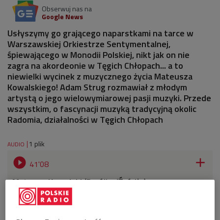
Obserwuj nas na
Google News
Usłyszymy go grającego naparstkami na tarce w
Warszawskiej Orkiestrze Sentymentalnej,
śpiewającego w Monodii Polskiej, nikt jak on nie
zagra na akordeonie w Tęgich Chłopach... a to
niewielki wycinek z muzycznego życia Mateusza
Kowalskiego! Adam Strug rozmawiał z młodym
artystą o jego wielowymiarowej pasji muzyki. Przede
wszystkim, o fascynacji muzyką tradycyjną okolic
Radomia, działalności w Tęgich Chłopach
1 plik
AUDIO


41'08
Mateusz Kowalski (Dwójka/Źródła)