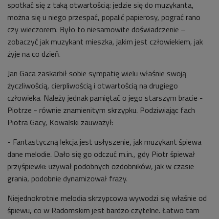
spotkać się z taką otwartością: jedzie się do muzykanta,
można się u niego przespać, popalić papierosy, pograć rano
czy wieczorem. Było to niesamowite doświadczenie –
zobaczyć jak muzykant mieszka, jakim jest człowiekiem, jak
żyje na co dzień.
Jan Gaca zaskarbił sobie sympatię wielu właśnie swoją
życzliwością, cierpliwością i otwartością na drugiego
człowieka. Należy jednak pamiętać o jego starszym bracie -
Piotrze - równie znamienitym skrzypku. Podziwiając fach
Piotra Gacy, Kowalski zauważył:
- Fantastyczną lekcja jest usłyszenie, jak muzykant śpiewa
dane melodie. Dało się go odczuć m.in., gdy Piotr śpiewał
przyśpiewki: używał podobnych ozdobników, jak w czasie
grania, podobnie dynamizował frazy.
Niejednokrotnie melodia skrzypcowa wywodzi się właśnie od
śpiewu, co w Radomskim jest bardzo czytelne. Łatwo tam