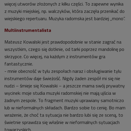
więcej utworów złożonych z kilku części. To zapewne wynika
z muzyki miejskiej, np. walczyków, która zaczęła przenikać do
wiejskiego repertuaru. Muzyka radomska jest bardziej „mono”.
Multiinstrumentalista
Mateusz Kowalski jest prawdopodobnie w stanie zagrać na
wszystkim, czego się dotknie, od tarki poprzez mandolinę po
skrzypce. Co więcej, na każdym z instrumentów gra
fantastycznie.
- mnie obecność w tylu zespołach naraz i obsługiwanie tylu
instrumentów daje świeżość. Nigdy żaden zespół mi się nie
nudzi – śmieje się Kowalski – a jeszcze mama swój prywatny
wycinek: moje studia muzyki radomskiej nie mają ujścia w
żadnym zespole. To fragment muzyki uprawiany samotniczo
lub w nieformalnych składach. Bardzo sobie to cenię. Bo mam
wrażenie, że choć ta sytuacja nie bardzo lubi się ze sceną, to
świetnie sprawdza się właśnie w nieformalnych sytuacjach
towarzyskich.