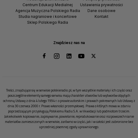
Centrum Edukacji Medialnej
Ustawienia prywatności
Agencja Muzyczna Polskiego Radia
Dane osobowe
Studia nagraniowe i koncertowe
Kontakt
Sklep Polskiego Radia
Znajdziesz nas na
Treści, znajdujące się w serwisie polskieradio.pl, w tym wszystkie materiały i ich części oraz
poszczególne elementy samego serwisu mają charakter utworów lub wytworów objętych
ochroną Ustawy z dnia 4 lutego 1994 r. o prawie autorskim i prawach pokrewnych lub Ustawy z
dnia 30 czerwca 2000 r. Prawo własności przemysłowej. Prawa o których mowa w zdaniu
poprzedzającym przysługują Polskiemu Radiu S.A. w likwidacji lub podmiotom trzecim.
Jakiekolwiek kopiowanie, zapisywanie, powielanie, reprodukowanie oraz rozpowszechnianie
materiałów zamieszczonych w serwisie, zarówno w części, jak i w całości jest zabronione bez
uprzedniej pisemnej zgody uprawnionego.