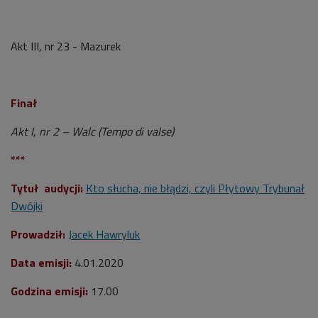
Akt III, nr 23 - Mazurek
Finał
Akt I, nr 2 – Walc (Tempo di valse)
***
Tytuł audycji:
K
to słucha, nie błądzi, czyli Płytowy Trybunał
Dwójki
Prowadził:
Jacek Hawryluk
Data emisji:
4.01.2020
Godzina emisji:
17.00