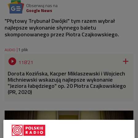
Obserwuj nas na
Google News
"Płytowy Trybunał Dwójki" tym razem wybrał
najlepsze wykonanie słynnego baletu
skomponowanego przez Piotra Czajkowskiego.
1 plik
AUDIO


118'21
Dorota Kozińska, Kacper Miklaszewski i Wojciech
Michniewski wskazują najlepsze wykonanie
"Jeziora łabędziego" op. 20 Piotra Czajkowskiego
(PR, 2020)