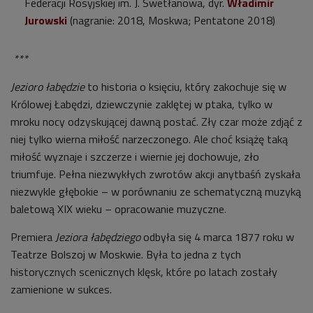
Federacji Rosyjskiej im. J. Swetłanowa, dyr.
Władimir
Jurowski
(nagranie: 2018, Moskwa; Pentatone 2018)
***
Jezioro łabędzie
to historia o księciu, który zakochuje się w
Królowej Łabędzi, dziewczynie zaklętej w ptaka, tylko w
mroku nocy odzyskującej dawną postać. Zły czar może zdjąć z
niej tylko wierna miłość narzeczonego. Ale choć książę taką
miłość wyznaje i szczerze i wiernie jej dochowuje, zło
triumfuje. Pełna niezwykłych zwrotów akcji anytbaśń zyskała
niezwykle głębokie – w porównaniu ze schematyczną muzyką
baletową XIX wieku – opracowanie muzyczne.
Premiera
Jeziora łabędziego
odbyła się 4 marca 1877 roku w
Teatrze Bolszoj w Moskwie. Była to jedna z tych
historycznych scenicznych klęsk, które po latach zostały
zamienione w sukces.