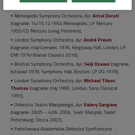
Pozostałe nagrania wysłuchane w audycji:
Minneapolis Symphony Orchestra, dyr.
Antal Dorati
(nagranie: 14/15.12.1954 Minneapolis; LP Mercury
1955/CD Mercury Living Presence),
London Symphony Orchestra, dyr.
André Previn
(nagranie: maj/czerwiec 1976, Kingsway Hall, Londyn; LP
EMI 1976/Warner Classics 2016),
Boston Symphony Orchestra, dyr.
Seiji Ozawa
(nagranie:
listopad 1978, Symphony Hall, Boston; LP DG 1979),
London Symphony Orchestra, dyr.
Michael Tilson
Thomas
(nagranie: maj 1990, Londyn; Sony Classical
1991),
Orkiestra Teatru Maryjskiego, dyr.
Valery Gergiew
(nagranie: 28.05 – 4.06. 2006, Teatr Maryjski, Sankt
Petersburg; Decca 2007),
Państwowa Akademicka Orkiestra Symfoniczna