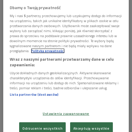
Dbamy o Twoją prywatność
My i nasi
5
partnerzy przechowujemy lub uzyskujemy dostęp do informacji
na urządzeniu, takich jak unikalne identyfikatory w plikach cookie w celu
przetwarzania danych osobowych. Użytkownik może zaakceptować swoje
wybory lub zarządzać nimi, klikając poniżej, jak również skorzystać z
prawa do sprzeciwu na podstawie prawnie uzasadnionego interesu lub w
dowolnym momencie na stronie polityki prywatności. Te wybory będą
sygnalizowane naszym partnerom i nie będą miały wpływu na dane
Dorota Kozińska, Kacper Miklaszewski, Jacek Hawryluk i Wojciech
przeglądania.
Polityka prywatności
Michniewski
Foto: PR2/Piotr Piotrun
Wraz z naszymi partnerami przetwarzamy dane w celu
Jurorzy "Płytowego Trybunału Dwójki" w składzie: Dorota
zapewnienia:
Kozińska, Kacper Miklaszewski i Wojciech
Użycie dokładnych danych geolokalizacyjnych. Aktywne skanowanie
Michniewski wskazali najlepsze wykonanie
Jeziora
charakterystyki urządzenia do celów identyfikacji. Przechowywanie
informacji na urządzeniu lub dostęp do nich. Spersonalizowane reklamy i
łabędziego
op. 20 Piotra Czajkowskiego:
treści, pomiar reklam i treści, badnie odbiorców i ulepszanie usług.
Lista partnerów (dostawców)
Państwowa Orkiestra Symfoniczna ZSRR (Russian State
Symphony Orchestra), dyr. Jewgienij Swetłanow
(nagranie: 1988 Moskwa, Melodia 1989)
Ustawienia zaawansowane
Odrzucenie wszystkich
Akceptuję wszystkie