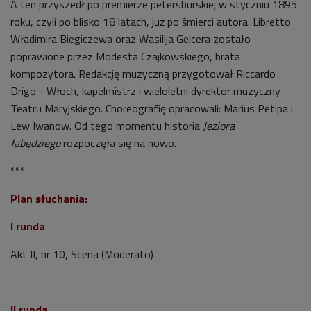
A ten przyszedł po premierze petersburskiej w styczniu 1895
roku, czyli po blisko 18 latach, już po śmierci autora. Libretto
Władimira Biegiczewa oraz Wasilija Gelcera zostało
poprawione przez Modesta Czajkowskiego, brata
kompozytora. Redakcję muzyczną przygotował Riccardo
Drigo - Włoch, kapelmistrz i wieloletni dyrektor muzyczny
Teatru Maryjskiego. Choreografię opracowali: Marius Petipa i
Lew Iwanow. Od tego momentu historia
Jeziora
łabędziego
rozpoczęła się na nowo.
***
Plan słuchania:
I runda
Akt II, nr 10, Scena (Moderato)
II runda