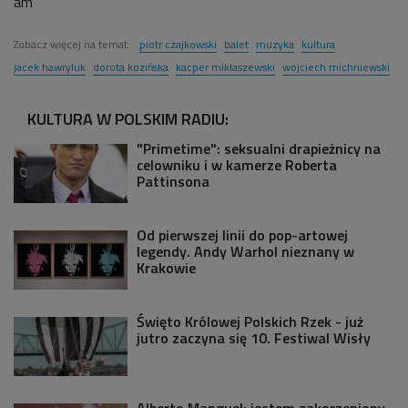
am
Zobacz więcej na temat:
piotr czajkowski
balet
muzyka
kultura
jacek hawryluk
dorota kozińska
kacper miklaszewski
wojciech michniewski
KULTURA W POLSKIM RADIU:
"Primetime": seksualni drapieżnicy na
celowniku i w kamerze Roberta
Pattinsona
Od pierwszej linii do pop-artowej
legendy. Andy Warhol nieznany w
Krakowie
Święto Królowej Polskich Rzek - już
jutro zaczyna się 10. Festiwal Wisły
Alberto Manguel: jestem zakorzeniony