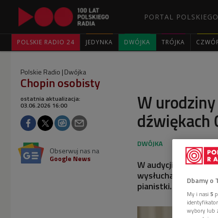
PORTAL POLSKIEGO
POLSKIE RADIO 24
JEDYNKA
DWÓJKA
TRÓJKA
CZWÓ
Polskie Radio
Dwójka
Chopin osobisty
W urodziny
ostatnia aktualizacja:
03.06.2026 16:00
dźwiękach 
Obserwuj nas na
Google News
W audycji świętowaliś
wysłuchaliśmy nagrań
Dbamy o 
pianistki.
My i nasi
5
p
identyfikat
wybory lub z