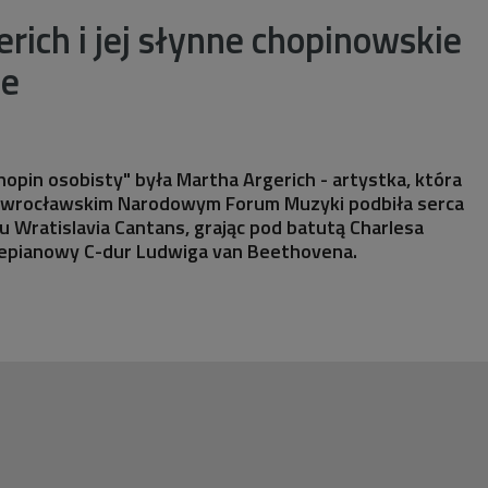
rich i jej słynne chopinowskie
je
hopin osobisty" była Martha Argerich - artystka, która
 wrocławskim Narodowym Forum Muzyki podbiła serca
lu Wratislavia Cantans, grając pod batutą Charlesa
rtepianowy C-dur Ludwiga van Beethovena.