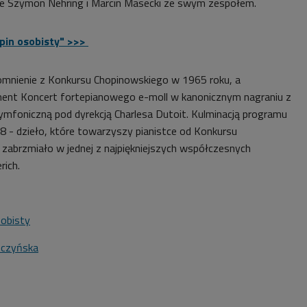
że Szymon Nehring i Marcin Masecki ze swym zespołem.
opin osobisty" >>>
mnienie z Konkursu Chopinowskiego w 1965 roku, a
ent Koncert fortepianowego e-moll w kanonicznym nagraniu z
ymfoniczną pod dyrekcją Charlesa Dutoit. Kulminacją programu
58 - dzieło, które towarzyszy pianistce od Konkursu
 zabrzmiało w jednej z najpiękniejszych współczesnych
rich.
sobisty
tczyńska