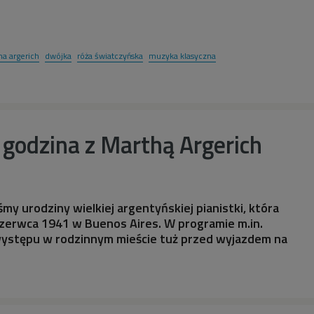
a argerich
dwójka
róża światczyńska
muzyka klasyczna
godzina z Marthą Argerich
my urodziny wielkiej argentyńskiej pianistki, która
czerwca 1941 w Buenos Aires. W programie m.in.
 występu w rodzinnym mieście tuż przed wyjazdem na