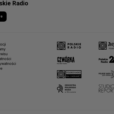
lskie Radio
re
ocji
amy
rwisu
atności
ywatności
we