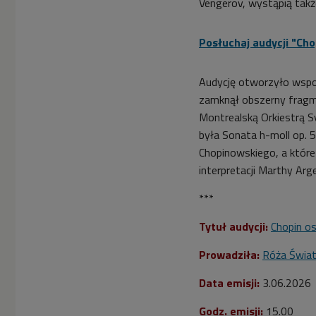
Vengerov, wystąpią tak
Posłuchaj audycji "Ch
Audycję otworzyło wspo
zamknął obszerny fragm
Montrealską Orkiestrą S
była Sonata h-moll op. 
Chopinowskiego, a które
interpretacji Marthy Arge
***
Tytuł audycji:
Chopin o
Prowadziła:
Róża Świa
Data emisji:
3
.06.2026
Godz. emisji:
15.00