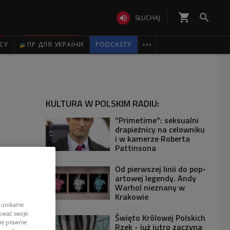
shopping_cart


SŁUCHAJ

ICY
ПР ДЛЯ УКРАЇНИ
PODCASTY
KULTURA W POLSKIM RADIU:
"Primetime": seksualni
drapieżnicy na celowniku
i w kamerze Roberta
Pattinsona
Od pierwszej linii do pop-
artowej legendy. Andy
Warhol nieznany w
Krakowie
 unikalne
tować swoje
Święto Królowej Polskich
wie prawnie
Rzek - już jutro zaczyna