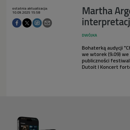
Martha Arge
ostatnia aktualizacja:
10.09.2025 15:58
interpretac
Bohaterką audycji "C
we wtorek (9.09) we
publiczności festiwa
Dutoit I Koncert fo