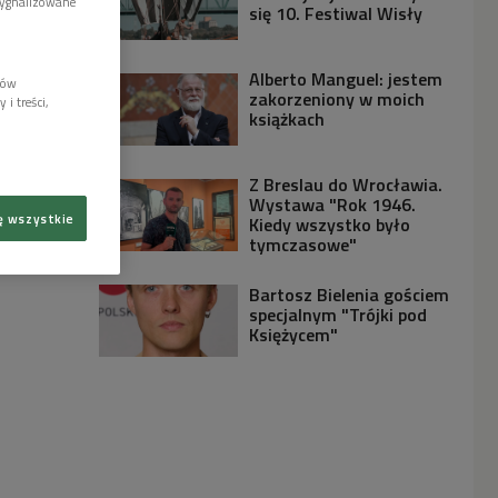
sygnalizowane
się 10. Festiwal Wisły
Alberto Manguel: jestem
lów
zakorzeniony w moich
i treści,
książkach
Z Breslau do Wrocławia.
Wystawa "Rok 1946.
ę wszystkie
Kiedy wszystko było
tymczasowe"
Bartosz Bielenia gościem
specjalnym "Trójki pod
Księżycem"