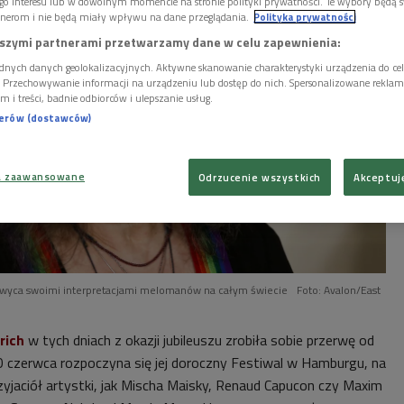
go interesu lub w dowolnym momencie na stronie polityki prywatności. Te wybory będą 
nerom i nie będą miały wpływu na dane przeglądania.
Polityka prywatności
szymi partnerami przetwarzamy dane w celu zapewnienia:
dnych danych geolokalizacyjnych. Aktywne skanowanie charakterystyki urządzenia do ce
i. Przechowywanie informacji na urządzeniu lub dostęp do nich. Spersonalizowane reklamy 
m i treści, badnie odbiorców i ulepszanie usług.
nerów (dostawców)
a zaawansowane
Odrzucenie wszystkich
Akceptuj
hwyca swoimi interpretacjami melomanów na całym świecie
Foto: Avalon/East
rich
w tych dniach z okazji jubileuszu zrobiła sobie przerwę od
20 czerwca rozpoczyna się jej doroczny Festiwal w Hamburgu, na
yjaciół artystki, jak Mischa Maisky, Renaud Capucon czy Maxim