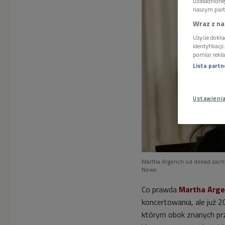
uzasadnione
naszym part
Wraz z na
Użycie dokła
identyfikacj
pomiar rekla
Lista part
Ustawieni
Martha Argerich od dekad zac
News
Co prawda
Martha Arge
koncertowania, ale już 
którym obok znanych prz