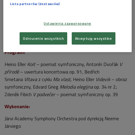
Lista partnerów (dostawców)
Ustawienia zaawansowane
Neeme Järvi (n.z.) jest jednym z najbardziej cenionych współczesnych
dyrygentów
Foto: PAP/CTK/Michal Krumphanzl
Odrzucenie wszystkich
Akceptuję wszystkie
Program:
Heino Eller
Koit
– poemat symfoniczny, Antonín Dvořák
V
přírodě
– uwertura koncertowa op. 91, Bedřich
Smetana
Vltava
z cyklu
Ma vlast
, Heino Eller
Videvik
– obraz
symfoniczny, Edvard Grieg
Melodia elegijna
op. 34 nr 2;
Zdeněk Fibich
V podvečer
– poemat symfoniczny op. 39
Wykonanie:
Järvi Academy Symphony Orchestra pod dyrekcją Neeme
Järviego