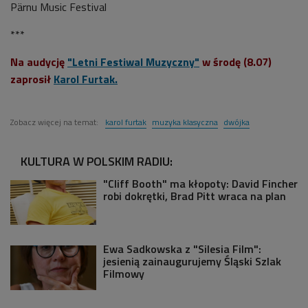
Pärnu Music Festival
***
Na audycję
"Letni Festiwal Muzyczny"
w środę (8.07)
zaprosił
Karol Furtak
.
Zobacz więcej na temat:
karol furtak
muzyka klasyczna
dwójka
KULTURA W POLSKIM RADIU:
"Cliff Booth" ma kłopoty: David Fincher
robi dokrętki, Brad Pitt wraca na plan
Ewa Sadkowska z "Silesia Film":
jesienią zainaugurujemy Śląski Szlak
Filmowy