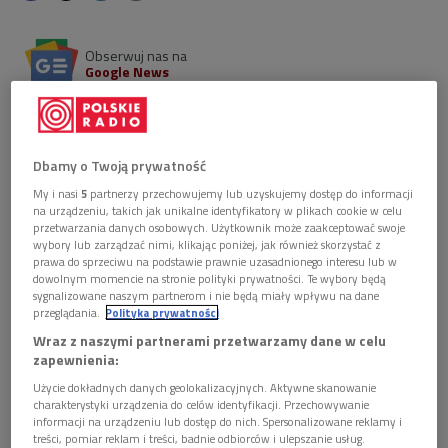
Obserwuj nas na
Google News
W programie koncertu Järvi Academy Symphony
Orchestra pod dyrekcją Neeme Järviego znalazły się
dzieła kompozytorów związanych z tradycją muzyki
Dbamy o Twoją prywatność
północnej i środkowoeuropejskiej – od estońskich
poematów symfonicznych Heina Ellera, przez
My i nasi
5
partnerzy przechowujemy lub uzyskujemy dostęp do informacji
uwerturę koncertową Antonína Dvořáka i "Wełtawę"
na urządzeniu, takich jak unikalne identyfikatory w plikach cookie w celu
przetwarzania danych osobowych. Użytkownik może zaakceptować swoje
Bedřicha Smetany, po utwory Edvarda Griega i
wybory lub zarządzać nimi, klikając poniżej, jak również skorzystać z
Zdenka Fibicha.
prawa do sprzeciwu na podstawie prawnie uzasadnionego interesu lub w
dowolnym momencie na stronie polityki prywatności. Te wybory będą
sygnalizowane naszym partnerom i nie będą miały wpływu na dane
przeglądania.
Polityka prywatności
Wraz z naszymi partnerami przetwarzamy dane w celu
zapewnienia:
Użycie dokładnych danych geolokalizacyjnych. Aktywne skanowanie
charakterystyki urządzenia do celów identyfikacji. Przechowywanie
informacji na urządzeniu lub dostęp do nich. Spersonalizowane reklamy i
treści, pomiar reklam i treści, badnie odbiorców i ulepszanie usług.