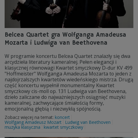
Belcea Quartet gra Wolfganga Amadeusa
Mozarta i Ludwiga van Beethovena
W programie koncertu Belcea Quartet znalazły się dwa
arcydzieła literatury kameralnej. Pełen elegancji i
klasycznej równowagi Kwartet smyczkowy D-dur KV 499
"Hoffmeister" Wolfganga Amadeusa Mozarta to jeden z
najdojrzalszych kwartetów wiedeńskiego mistrza. Drugą
część koncertu wypełnił monumentalny Kwartet
smyczkowy cis-moll op. 131 Ludwiga van Beethovena,
dzieło zaliczane do najważniejszych osiągnięć muzyki
kameralnej, zachwycające śmiałością formy,
emocjonalną głębią i niezwykłą spójnością.
Zobacz więcej na temat:
koncert
Wolfgang Amadeusz Mozart
Ludwig van Beethoven
muzyka klasyczna
kwartet smyczkowy