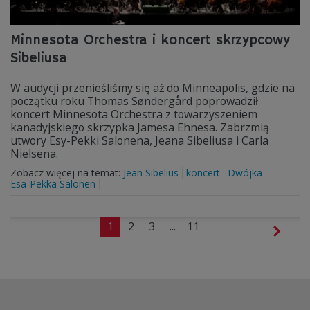
Minnesota Orchestra i koncert skrzypcowy
Sibeliusa
W audycji przenieśliśmy się aż do Minneapolis, gdzie na
początku roku Thomas Søndergård poprowadził
koncert Minnesota Orchestra z towarzyszeniem
kanadyjskiego skrzypka Jamesa Ehnesa. Zabrzmią
utwory Esy-Pekki Salonena, Jeana Sibeliusa i Carla
Nielsena.
Zobacz więcej na temat:
Jean Sibelius
koncert
Dwójka
Esa-Pekka Salonen
1
2
3
...
11