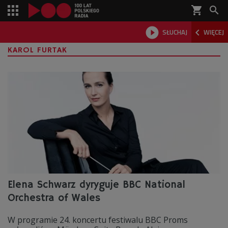
shopping_cart



SŁUCHAJ
WIĘCEJ

KAROL FURTAK
Elena Schwarz dyryguje BBC National
Orchestra of Wales
W programie 24. koncertu festiwalu BBC Proms