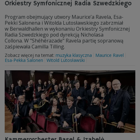
Orkiestry Symfonicznej Radia Szwedzkiego
Program obejmujący utwory Maurice’a Ravela, Esa-
Pekki Salonena i Witolda Lutosławskiego zabrzmiał
w Berwaldhallen w wykonaniu Orkiestry Symfonicznej
Radia Szwedzkiego pod dyrekcją Nicholasa
Collona. W "Shéhérazade" Ravela partię sopranową
zaśpiewała Camilla Tilling.
Zobacz więcej na temat:
muzyka klasyczna
Maurice Ravel
Esa-Pekka Salonen
Witold Lutosławski
Kammerorchester Basel & Izabelė