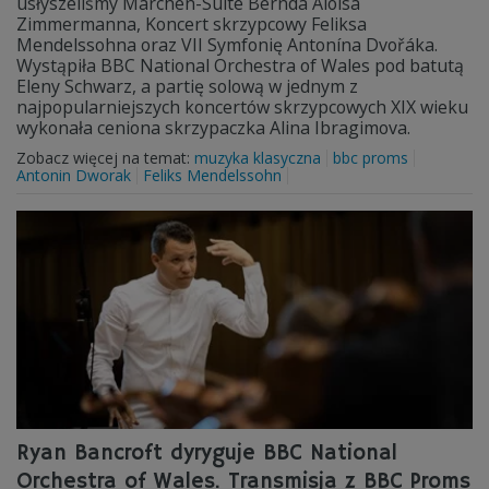
usłyszeliśmy Märchen-Suite Bernda Aloisa
Zimmermanna, Koncert skrzypcowy Feliksa
Mendelssohna oraz VII Symfonię Antonína Dvořáka.
Wystąpiła BBC National Orchestra of Wales pod batutą
Eleny Schwarz, a partię solową w jednym z
najpopularniejszych koncertów skrzypcowych XIX wieku
wykonała ceniona skrzypaczka Alina Ibragimova.
Zobacz więcej na temat:
muzyka klasyczna
bbc proms
Antonin Dworak
Feliks Mendelssohn
Ryan Bancroft dyryguje BBC National
Orchestra of Wales. Transmisja z BBC Proms