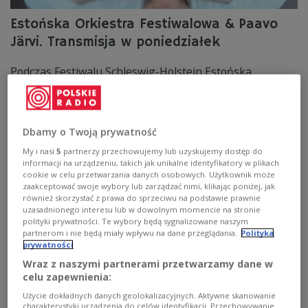
Estońska Orkiestra Festiwalowa & Paavo
Järvi. Transmisja w poniedziałek
Podczas Festiwalu Schleswig-Holstein Estońska
Orkiestra Festiwalowa pod dyrekcją Paavo Järviego
zaprezentowała program łączący współczesną muzykę
estońską z klasyką wiedeńską. W pierwszej części
wieczoru usłyszeliśmy koncert akordeonowy Tõnu
Dbamy o Twoją prywatność
Kõrvitsa w interpretacji Kseniji Sidorovej, jednej z
najwybitniejszych współczesnych akordeonistek. Drugą
My i nasi
5
partnerzy przechowujemy lub uzyskujemy dostęp do
część koncertu wypełniły dzieła Ludwiga van
informacji na urządzeniu, takich jak unikalne identyfikatory w plikach
Beethovena.
cookie w celu przetwarzania danych osobowych. Użytkownik może
zaakceptować swoje wybory lub zarządzać nimi, klikając poniżej, jak
Zobacz więcej na temat:
muzyka klasyczna
Paavo Järvi
również skorzystać z prawa do sprzeciwu na podstawie prawnie
Ludwig van Beethoven
muzyka współczesna
uzasadnionego interesu lub w dowolnym momencie na stronie
polityki prywatności. Te wybory będą sygnalizowane naszym
partnerom i nie będą miały wpływu na dane przeglądania.
Polityka
prywatności
Wraz z naszymi partnerami przetwarzamy dane w
celu zapewnienia:
Użycie dokładnych danych geolokalizacyjnych. Aktywne skanowanie
charakterystyki urządzenia do celów identyfikacji. Przechowywanie