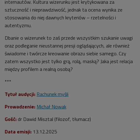
internautów. Kultura wizerunku jest krytykowana za
sztuczność i nieprawdziwość, jednak ta ocena wynika ze
stosowania do niej dawnych kryteriów – rzetelności i
autentyzmu.
Dbanie o wizerunek to zaś przede wszystkim szukanie uwagi
oraz podleganie nieustannej presji oglądających, ale również
świadome i twórcze kreowanie obrazu siebie samego. Czy
zatem wszystko jest tylko grą, rolą, maską? Jaka jest relacja
między profilem a realną osobą?
***
Tytuł audycji:
Rachunek myśli
Prowadzenie:
Michał Nowak
Gość:
dr Dawid Misztal (filozof, tłumacz)
Data emisji:
13.12.2025