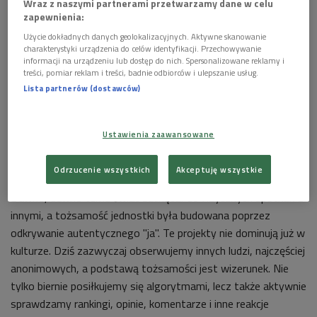
Wraz z naszymi partnerami przetwarzamy dane w celu
zapewnienia:
Użycie dokładnych danych geolokalizacyjnych. Aktywne skanowanie
charakterystyki urządzenia do celów identyfikacji. Przechowywanie
informacji na urządzeniu lub dostęp do nich. Spersonalizowane reklamy i
treści, pomiar reklam i treści, badnie odbiorców i ulepszanie usług.
Lista partnerów (dostawców)
W audycji zastanawialiśmy się, jaka jest relacja między kreowanym w mediach
Ustawienia zaawansowane
wizerunkiem a realną osobą. Zdj. ilustracyjne
Foto: Shutterstock/Lalandrew
Posłuchaj audycji Rachunek myśli >>>
Odrzucenie wszystkich
Akceptuję wszystkie
Dawno, dawno temu świat zachęcał do fizycznych spotkań z
innymi, a tożsamość jednostki była budowana poprzez
odkrywanie autentycznego "ja". Te projekty nie dominują już w
kulturze. Dziś zazwyczaj obserwujemy innych ludzi, najczęściej
anonimowych, a podstawą tożsamości jest wizerunek. Nie
tylko biernie posiłkujemy się algorytmami, lecz także aktywnie
sprawdzamy rankingi, opinie, komentarze i inne reakcje