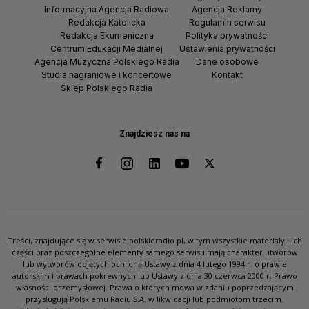
Informacyjna Agencja Radiowa
Agencja Reklamy
Redakcja Katolicka
Regulamin serwisu
Redakcja Ekumeniczna
Polityka prywatności
Centrum Edukacji Medialnej
Ustawienia prywatności
Agencja Muzyczna Polskiego Radia
Dane osobowe
Studia nagraniowe i koncertowe
Kontakt
Sklep Polskiego Radia
Znajdziesz nas na
Treści, znajdujące się w serwisie polskieradio.pl, w tym wszystkie materiały i ich
części oraz poszczególne elementy samego serwisu mają charakter utworów
lub wytworów objętych ochroną Ustawy z dnia 4 lutego 1994 r. o prawie
autorskim i prawach pokrewnych lub Ustawy z dnia 30 czerwca 2000 r. Prawo
własności przemysłowej. Prawa o których mowa w zdaniu poprzedzającym
przysługują Polskiemu Radiu S.A. w likwidacji lub podmiotom trzecim.