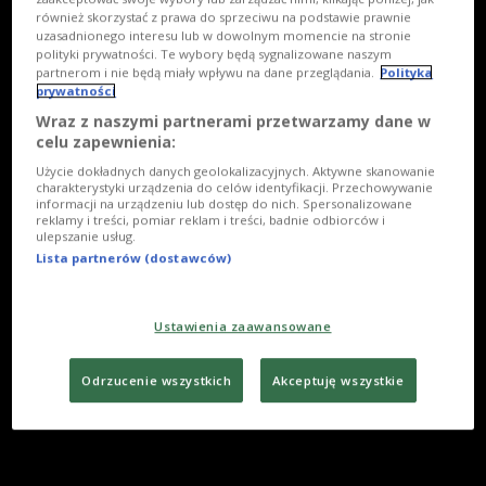
również skorzystać z prawa do sprzeciwu na podstawie prawnie
uzasadnionego interesu lub w dowolnym momencie na stronie
polityki prywatności. Te wybory będą sygnalizowane naszym
partnerom i nie będą miały wpływu na dane przeglądania.
Polityka
prywatności
Wraz z naszymi partnerami przetwarzamy dane w
celu zapewnienia:
Użycie dokładnych danych geolokalizacyjnych. Aktywne skanowanie
charakterystyki urządzenia do celów identyfikacji. Przechowywanie
informacji na urządzeniu lub dostęp do nich. Spersonalizowane
reklamy i treści, pomiar reklam i treści, badnie odbiorców i
ulepszanie usług.
Lista partnerów (dostawców)
Ustawienia zaawansowane
Odrzucenie wszystkich
Akceptuję wszystkie