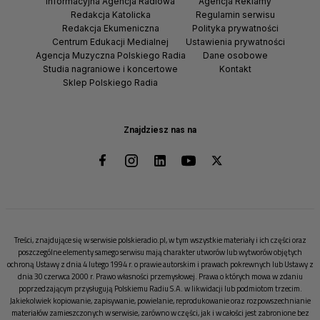
Informacyjna Agencja Radiowa
Agencja Reklamy
Redakcja Katolicka
Regulamin serwisu
Redakcja Ekumeniczna
Polityka prywatności
Centrum Edukacji Medialnej
Ustawienia prywatności
Agencja Muzyczna Polskiego Radia
Dane osobowe
Studia nagraniowe i koncertowe
Kontakt
Sklep Polskiego Radia
Znajdziesz nas na
Treści, znajdujące się w serwisie polskieradio.pl, w tym wszystkie materiały i ich części oraz
poszczególne elementy samego serwisu mają charakter utworów lub wytworów objętych
ochroną Ustawy z dnia 4 lutego 1994 r. o prawie autorskim i prawach pokrewnych lub Ustawy z
dnia 30 czerwca 2000 r. Prawo własności przemysłowej. Prawa o których mowa w zdaniu
poprzedzającym przysługują Polskiemu Radiu S.A. w likwidacji lub podmiotom trzecim.
Jakiekolwiek kopiowanie, zapisywanie, powielanie, reprodukowanie oraz rozpowszechnianie
materiałów zamieszczonych w serwisie, zarówno w części, jak i w całości jest zabronione bez