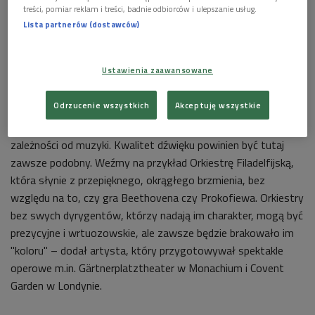
treści, pomiar reklam i treści, badnie odbiorców i ulepszanie usług.
Lista partnerów (dostawców)
Ustawienia zaawansowane
Kazimierz Kord
Foto: PAP/Andrzej Rybczyński
Odrzucenie wszystkich
Akceptuję wszystkie
- Nie jest prawdą, że brzmienie orkiestry ma różnić się w
zależności od muzyki. Kwalitet dźwięku powinien być tutaj
zawsze podobny. Weźmy na przykład Orkiestrę Filadelfijską,
która słynie z przepięknego, okrągłego brzmienia, bez
względu na to, czy gra Beethovena czy Prokofiewa. Orkiestry
bez swych dyrygentów, którzy nadają im charakter, mogą być
prezycyjne i wrtuozowskie, ale zawsze będzie brakowało im
"koloru" – dodał artysta, który przygotowywał spektakle
operowe m.in.
Gärtnerplatztheater w Monachium
i Covent
Garden w Londynie.