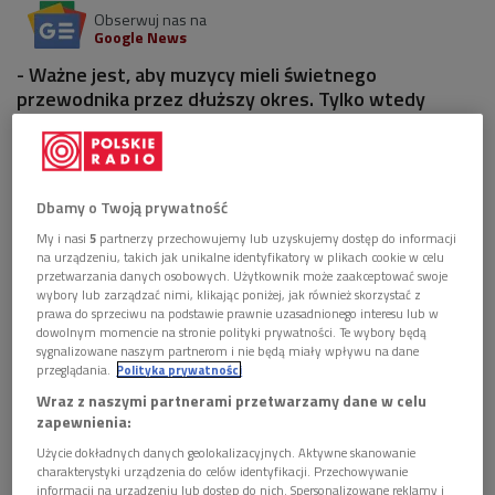
Obserwuj nas na
Google News
- Ważne jest, aby muzycy mieli świetnego
przewodnika przez dłuższy okres. Tylko wtedy
zespół będzie miał swój charakterystyczny styl
wykonawczy – powiedział w Dwójce Kazimierz Kord.
1 plik
AUDIO
Dbamy o Twoją prywatność


My i nasi
5
partnerzy przechowujemy lub uzyskujemy dostęp do informacji
52'07
na urządzeniu, takich jak unikalne identyfikatory w plikach cookie w celu
przetwarzania danych osobowych. Użytkownik może zaakceptować swoje
Z Kazimierzem Kordem rozmawia Anna Skulska
wybory lub zarządzać nimi, klikając poniżej, jak również skorzystać z
(PR, 17.04.2017)
prawa do sprzeciwu na podstawie prawnie uzasadnionego interesu lub w
dowolnym momencie na stronie polityki prywatności. Te wybory będą
sygnalizowane naszym partnerom i nie będą miały wpływu na dane
przeglądania.
Polityka prywatności
Wraz z naszymi partnerami przetwarzamy dane w celu
zapewnienia:
Użycie dokładnych danych geolokalizacyjnych. Aktywne skanowanie
charakterystyki urządzenia do celów identyfikacji. Przechowywanie
informacji na urządzeniu lub dostęp do nich. Spersonalizowane reklamy i