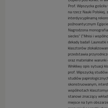
Prof. Wipszycka gościła 
na rzecz Nauki Polskiej,
interdyscyplinarną reko
poźnoantycznym Egipcie
Nagrodzona monografia 
siecles" ("Mnisi i wspól
dekady badań Laureatki 
klasztorów zlokalizowan
przedstawia przyrodnicz
oraz materialne warunki
Wnikliwy opis sytuacji 
prof. Wipszycką studiów
studiów papirologicznyc
skonstruowanym, interd
wspólnotach klasztornyc
stanowi znaczący wkład
miejsce na tym obszarze 