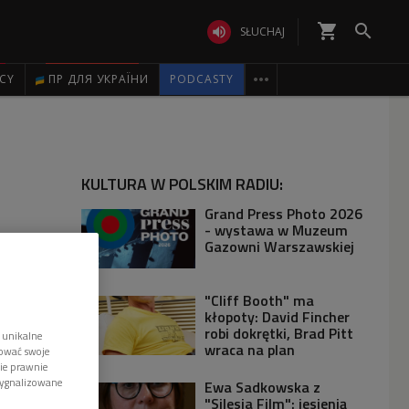
shopping_cart


SŁUCHAJ

ICY
ПР ДЛЯ УКРАЇНИ
PODCASTY
KULTURA W POLSKIM RADIU:
Grand Press Photo 2026
- wystawa w Muzeum
Gazowni Warszawskiej
"Cliff Booth" ma
kłopoty: David Fincher
robi dokrętki, Brad Pitt
 unikalne
wraca na plan
tować swoje
wie prawnie
sygnalizowane
Ewa Sadkowska z
"Silesia Film": jesienią