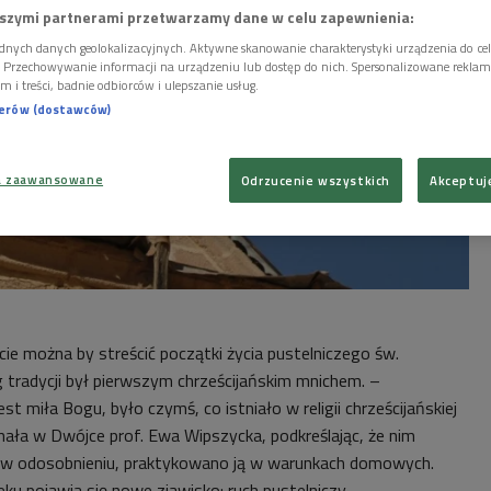
szymi partnerami przetwarzamy dane w celu zapewnienia:
dnych danych geolokalizacyjnych. Aktywne skanowanie charakterystyki urządzenia do ce
i. Przechowywanie informacji na urządzeniu lub dostęp do nich. Spersonalizowane reklamy 
m i treści, badnie odbiorców i ulepszanie usług.
nerów (dostawców)
a zaawansowane
Odrzucenie wszystkich
Akceptuj
ie można by streścić początki życia pustelniczego św.
 tradycji był pierwszym chrześcijańskim mnichem. –
st miła Bogu, było czymś, co istniało w religii chrześcijańskiej
ała w Dwójce prof. Ewa Wipszycka, podkreślając, że nim
w odosobnieniu, praktykowano ją w warunkach domowych.
ieku pojawia się nowe zjawisko: ruch pustelniczy.