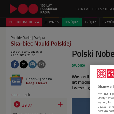
PORTAL POLSKIEGO
POLSKIE RADIO 24
JEDYNKA
DWÓJKA
TRÓJKA
CZWÓ
Polskie Radio
Dwójka
Skarbiec Nauki Polskiej
Polski Nobe
ostatnia aktualizacja:
29.11.2012 21:30
Wyszedł z rodzinnej 
Obserwuj nas na
lat modlić się i upra
Google News
Dbamy o 
i weszli go zobaczyć.
My i nasi
5
p
1 plik
AUDIO
identyfikat
wybory lub z


29'37
uzasadnione
naszym part