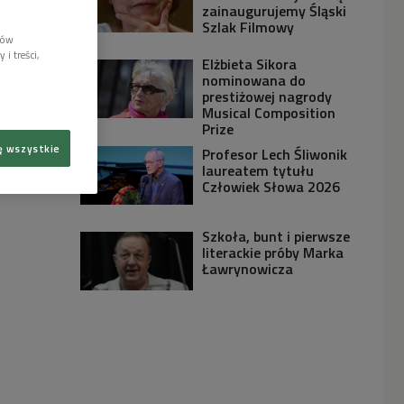
zainaugurujemy Śląski
Szlak Filmowy
lów
i treści,
Elżbieta Sikora
nominowana do
prestiżowej nagrody
Musical Composition
Prize
ę wszystkie
Profesor Lech Śliwonik
laureatem tytułu
Człowiek Słowa 2026
Szkoła, bunt i pierwsze
literackie próby Marka
Ławrynowicza