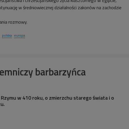
ścijaństwa i chrześcijańskiego życia klasztornego w Egipcie,
ntynuację w średniowiecznej działalności zakonów na zachodzie
ania rozmowy.
polska
europa
jemniczy barbarzyńca
Rzymu w 410 roku, o zmierzchu starego świata i o
u.