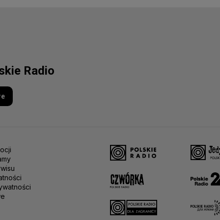
lskie Radio
re
ocji
amy
rwisu
atności
ywatności
we