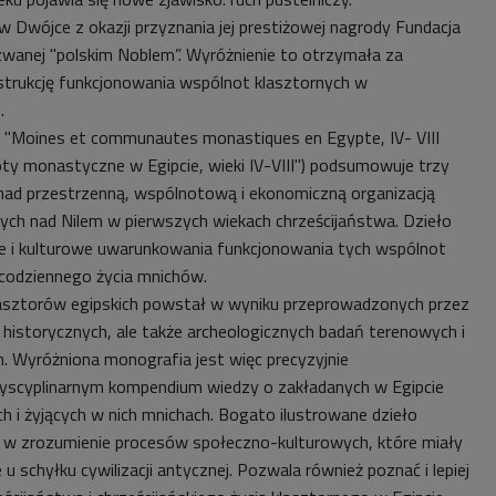
w Dwójce z okazji przyznania jej prestiżowej nagrody Fundacja
 zwanej "polskim Noblem”. Wyróżnienie to otrzymała za
nstrukcję funkcjonowania wspólnot klasztornych w
.
"Moines et communautes monastiques en Egypte, IV- VIII
noty monastyczne w Egipcie, wieki IV-VIII") podsumowuje trzy
nad przestrzenną, wspólnotową i ekonomiczną organizacją
ych nad Nilem w pierwszych wiekach chrześcijaństwa. Dzieło
e i kulturowe uwarunkowania funkcjonowania tych wspólnot
 codziennego życia mnichów.
klasztorów egipskich powstał w wyniku przeprowadzonych przez
 historycznych, ale także archeologicznych badań terenowych i
h. Wyróżniona monografia jest więc precyzyjnie
yscyplinarnym kompendium wiedzy o zakładanych w Egipcie
h i żyjących w nich mnichach. Bogato ilustrowane dzieło
 w zrozumienie procesów społeczno-kulturowych, które miały
u schyłku cywilizacji antycznej. Pozwala również poznać i lepiej