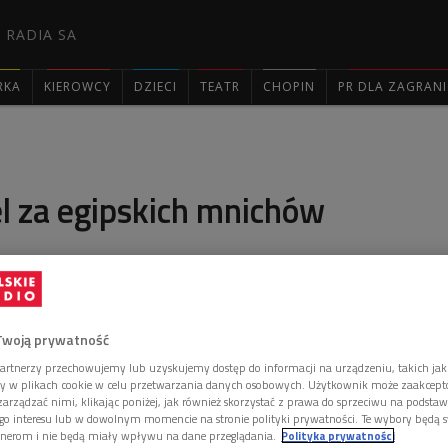
 RADIA SA
RKA
KIEROWCY
DZIECI
TEATR
CHOPIN
PR DLA ZAGRAN

l za egipskich mnichów
wioski, zamknął się w pustelni, by przez dwadzieścia
wiać ascezę. W końcu inni nie wytrzymali, rozwalili bramy
Twoją prywatność
artnerzy przechowujemy lub uzyskujemy dostęp do informacji na urządzeniu, takich jak
ory w plikach cookie w celu przetwarzania danych osobowych. Użytkownik może zaakcep
arządzać nimi, klikając poniżej, jak również skorzystać z prawa do sprzeciwu na podsta
go interesu lub w dowolnym momencie na stronie polityki prywatności. Te wybory będą 
nerom i nie będą miały wpływu na dane przeglądania.
Polityka prywatności