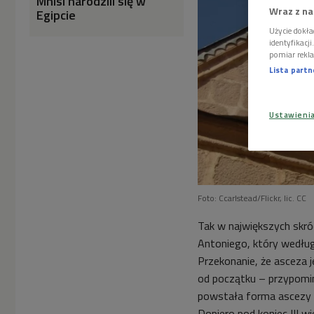
Mnisi narodzili się w
Wraz z na
Egipcie
Użycie dokła
identyfikacj
pomiar rekla
Lista part
Ustawieni
Foto: Ccarlstead/Flickr, lic. CC
Tak w największych skróc
Antoniego, który według
Przekonanie, że asceza je
od początku – przypomin
powstała forma ascezy 
Dopiero pod koniec III w