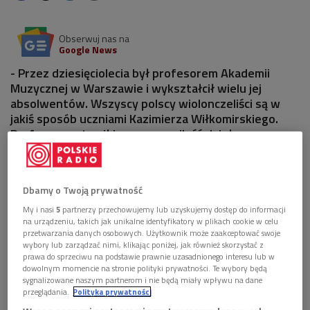
Obserwuj nas na
Google News
- Przez dziesięciolecia był profesorem Akademii
Muzycznej w Warszawie i wykształcił wielu jej
absolwentów. Wszyscy polscy wiolonczeliści są w
jakiś sposób uczniami Kazimierza Wiłkomirskiego.
Profesor zostawił im ogromną ilość dzieł
wiolonczelowych we wspaniałych opracowaniach –
mówił w Dwójce prof. Roman Lasocki.
Dbamy o Twoją prywatność
1 plik
AUDIO
My i nasi
5
partnerzy przechowujemy lub uzyskujemy dostęp do informacji


na urządzeniu, takich jak unikalne identyfikatory w plikach cookie w celu
27'25
przetwarzania danych osobowych. Użytkownik może zaakceptować swoje
wybory lub zarządzać nimi, klikając poniżej, jak również skorzystać z
Kazimierz Wiłkomirski. Wiolonczelista,
prawa do sprzeciwu na podstawie prawnie uzasadnionego interesu lub w
kompozytor, dyrygent (Album Polski/Dwójka)
dowolnym momencie na stronie polityki prywatności. Te wybory będą
sygnalizowane naszym partnerom i nie będą miały wpływu na dane
przeglądania.
Polityka prywatności