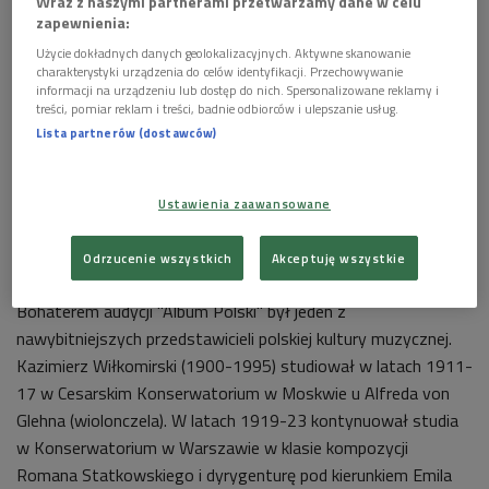
Wraz z naszymi partnerami przetwarzamy dane w celu
zapewnienia:
Użycie dokładnych danych geolokalizacyjnych. Aktywne skanowanie
charakterystyki urządzenia do celów identyfikacji. Przechowywanie
informacji na urządzeniu lub dostęp do nich. Spersonalizowane reklamy i
treści, pomiar reklam i treści, badnie odbiorców i ulepszanie usług.
Lista partnerów (dostawców)
Ustawienia zaawansowane
Odrzucenie wszystkich
Akceptuję wszystkie
Kazimierz Wiłkomirski
Foto: NAC/domena publiczna
Bohaterem audycji "Album Polski" był jeden z
nawybitniejszych przedstawicieli polskiej kultury muzycznej.
Kazimierz Wiłkomirski (1900-1995) studiował w latach 1911-
17 w Cesarskim Konserwatorium w Moskwie u Alfreda von
Glehna (wiolonczela). W latach 1919-23 kontynuował studia
w Konserwatorium w Warszawie w klasie kompozycji
Romana Statkowskiego i dyrygenturę pod kierunkiem Emila