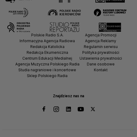
Polskie Radio S.A.
Agencja Promocji
Informacyjna Agencja Radiowa
Agencja Reklamy
Redakcja Katolicka
Regulamin serwisu
Redakcja Ekumeniczna
Polityka prywatności
Centrum Edukacji Medialnej
Ustawienia prywatności
Agencja Muzyczna Polskiego Radia
Dane osobowe
Studia nagraniowe i koncertowe
Kontakt
Sklep Polskiego Radia
Znajdziesz nas na