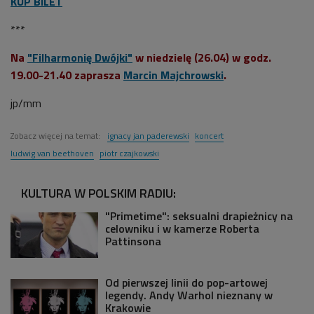
KUP BILET
***
Na
"Filharmonię Dwójki"
w niedzielę (26.04) w godz.
19.00-21.40 zaprasza
Marcin Majchrowski
.
jp/mm
Zobacz więcej na temat:
ignacy jan paderewski
koncert
ludwig van beethoven
piotr czajkowski
KULTURA W POLSKIM RADIU:
"Primetime": seksualni drapieżnicy na
celowniku i w kamerze Roberta
Pattinsona
Od pierwszej linii do pop-artowej
legendy. Andy Warhol nieznany w
Krakowie