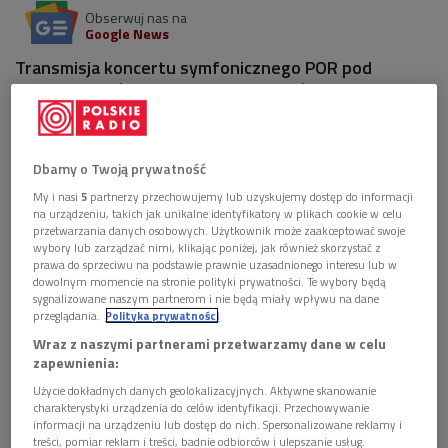
Obserwuj nas na
Google News
Transmisja koncertu symfonicznego POR pod
dyrekcją Pawła Przytockiego z udziałem
znakomitego ukraińskiego pianisty.
Dbamy o Twoją prywatność
My i nasi
5
partnerzy przechowujemy lub uzyskujemy dostęp do informacji
na urządzeniu, takich jak unikalne identyfikatory w plikach cookie w celu
przetwarzania danych osobowych. Użytkownik może zaakceptować swoje
wybory lub zarządzać nimi, klikając poniżej, jak również skorzystać z
prawa do sprzeciwu na podstawie prawnie uzasadnionego interesu lub w
dowolnym momencie na stronie polityki prywatności. Te wybory będą
sygnalizowane naszym partnerom i nie będą miały wpływu na dane
przeglądania.
Polityka prywatności
Wraz z naszymi partnerami przetwarzamy dane w celu
zapewnienia:
Użycie dokładnych danych geolokalizacyjnych. Aktywne skanowanie
Denis Zhdanov (na zdj.) już nieraz występował przed polską publicznością: grał
charakterystyki urządzenia do celów identyfikacji. Przechowywanie
recitale w Warszawie, Krakowie, Łodzi, Katowicach i we Wrocławiu. W 2009
informacji na urządzeniu lub dostęp do nich. Spersonalizowane reklamy i
wystąpił z Polską Orkiestrą Camerata.
Foto: mat. promocyjne
treści, pomiar reklam i treści, badnie odbiorców i ulepszanie usług.