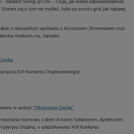
- zdradził Seong-jin Cho. - Czuję, jak wielka odpowiedzialność
Staram się o tym nie myśleć, tylko po prostu grać jak najlepiej
także o niezwykłym spotkaniu z Krystianem Zimermanem oraz
listów Konkursu na... karaoke.
Dziuba
ycięzca XVII Konkursu Chopinowskiego)
owany w audycji
"Filharmonia Dwójki"
słuchania rozmowy z drem Arturem Szklenerem, dyrektorem
yderyka Chopina, o oddziaływaniu XVII Konkursu