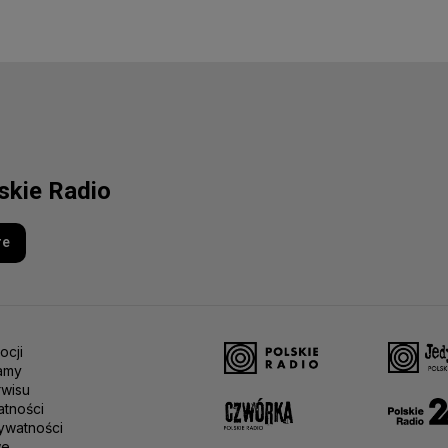
lskie Radio
re
ocji
amy
rwisu
atności
ywatności
we