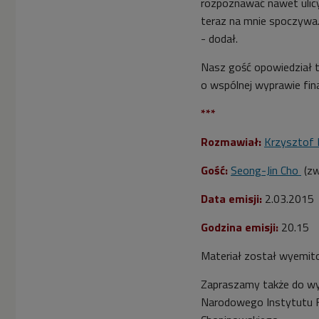
rozpoznawać nawet ulicy 
teraz na mnie spoczywa. 
- dodał.
Nasz gość opowiedział 
o wspólnej wyprawie fina
***
Rozmawiał:
Krzysztof 
Gość:
Seong-Jin Cho
(zw
Data emisji:
2.03.2015
Godzina emisji:
20.15
Materiał został wyemit
Zapraszamy także do wy
Narodowego Instytutu Fr