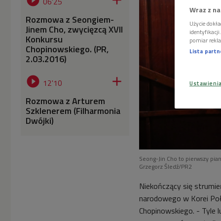


06'25
Wraz z na
Rozmowa z Seongiem-
Użycie dokła
Jinem Cho, zwycięzcą XVII
identyfikacj
Konkursu
pomiar rekla
Chopinowskiego. (PR,
Lista part
2.03.2016)


12'10
Ustawieni
Rozmowa z Arturem
Szklenerem (Filharmonia
Dwójki)
Seong-Jin Cho to pierwszy pian
Grzegorz Śledź/PR2
Niekończący się strumie
narodowego w Korei Poł
Chopinowskiego. - Tyle 