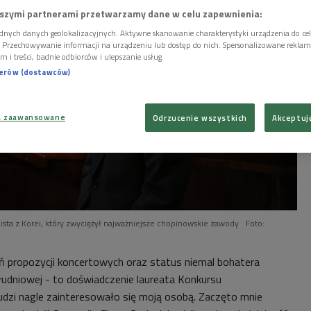
szymi partnerami przetwarzamy dane w celu zapewnienia:
dnych danych geolokalizacyjnych. Aktywne skanowanie charakterystyki urządzenia do ce
i. Przechowywanie informacji na urządzeniu lub dostęp do nich. Spersonalizowane reklamy 
m i treści, badnie odbiorców i ulepszanie usług.
nerów (dostawców)
a zaawansowane
Odrzucenie wszystkich
Akceptuj
ista z Korei, który zwyciężył najważniejsze chopinowskie zawody
Foto:
ń propozycji koncertowych oraz status niemal bohatera
udniowej - to doświadczenie laureata Konkursu
ludzi nagle zainteresowało się moją osobą. Zaczęto mnie