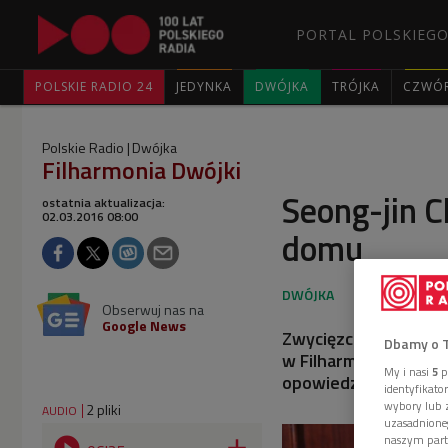
PORTAL POLSKIEGO
POLSKIE RADIO 24
JEDYNKA
DWÓJKA
TRÓJKA
CZWÓ
Polskie Radio
Dwójka
Filharmonia Dwójki
Seong-jin C
ostatnia aktualizacja:
02.03.2016 08:00
domu
Obserwuj nas na
Google News
Zwycięzca XVII Konk
Dbamy o 
w Filharmonii Narodo
My i nasi
5
p
opowiedział, jak zmi
identyfikat
wybory lub z
2 pliki
AUDIO
uzasadnione
naszym part