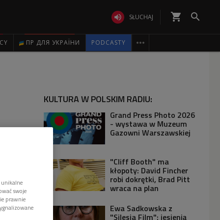
shopping_cart


SŁUCHAJ

ICY
ПР ДЛЯ УКРАЇНИ
PODCASTY
KULTURA W POLSKIM RADIU:
Grand Press Photo 2026
- wystawa w Muzeum
Gazowni Warszawskiej
"Cliff Booth" ma
kłopoty: David Fincher
robi dokrętki, Brad Pitt
 unikalne
wraca na plan
tować swoje
wie prawnie
Ewa Sadkowska z
sygnalizowane
"Silesia Film": jesienią