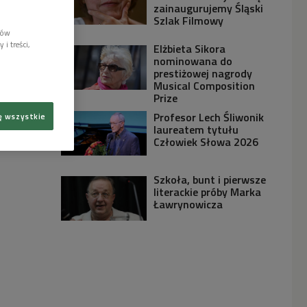
zainaugurujemy Śląski
Szlak Filmowy
lów
i treści,
Elżbieta Sikora
nominowana do
prestiżowej nagrody
Musical Composition
Prize
Profesor Lech Śliwonik
ę wszystkie
laureatem tytułu
Człowiek Słowa 2026
Szkoła, bunt i pierwsze
literackie próby Marka
Ławrynowicza