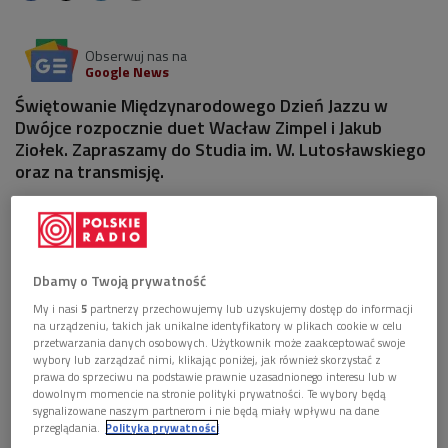
Obserwuj nas na
Google News
Świętowanie Międzynarodowego Dzień Jazzu w
Dwójce rozpocznie duet Wacław Zimpel i Jakub
Ziołek. Zapraszamy do Studia im. W. Lutosławskiego
oraz na transmisję.
Dbamy o Twoją prywatność
My i nasi
5
partnerzy przechowujemy lub uzyskujemy dostęp do informacji
na urządzeniu, takich jak unikalne identyfikatory w plikach cookie w celu
przetwarzania danych osobowych. Użytkownik może zaakceptować swoje
wybory lub zarządzać nimi, klikając poniżej, jak również skorzystać z
prawa do sprzeciwu na podstawie prawnie uzasadnionego interesu lub w
dowolnym momencie na stronie polityki prywatności. Te wybory będą
sygnalizowane naszym partnerom i nie będą miały wpływu na dane
przeglądania.
Polityka prywatności