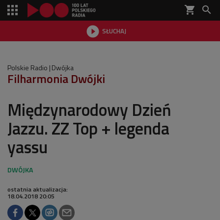
shopping_cart


SŁUCHAJ

Polskie Radio
Dwójka
Filharmonia Dwójki
Międzynarodowy Dzień
Jazzu. ZZ Top + legenda
yassu
ostatnia aktualizacja:
18.04.2018 20:05