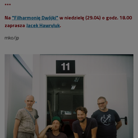
***
Na
"Filharmonię Dwójki"
w niedzielę (29.04) o godz. 18.00
zaprasza
Jacek Hawryluk
.
mko/jp