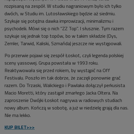
rozpisaną na zespół. W studiu nagraniowym było ich tylko
dwóch, w Studiu im. Lutosławskiego będzie aż siedmiu.
Szykuje się potężna dawka improwizacji, minimalizmu i
psychodelii. Mówi się o nich "ZZ Top". I słusznie. Tym razem
szykuje się jednak top topów, bo w takim składzie (Dys,
Zemler, Tarwid, Kaliski, Szmańda) jeszcze nie występowali.
Po przerwie pojawi się zespół Łoskot, czyli legenda polskiej
sceny yassowej. Grupa powstała w 1993 roku.
Reaktywowała się przed rokiem, by wystąpić na Off
Festivalu. Poszło im tak dobrze, że zaczęli ponownie grać
razem. Do Trzaski, Walickiego i Pawlaka dołączył perkusista
Macio Moretti, który zastąpił zmarłego Jacka Oltera. Na
zaproszenie Dwójki Łoskot nagrywa w radiowych studiach
nowy album. Kończą w sobotę, a już w niedzielę grają dla nas.
Nie ma lekko.
KUP BILET>>>