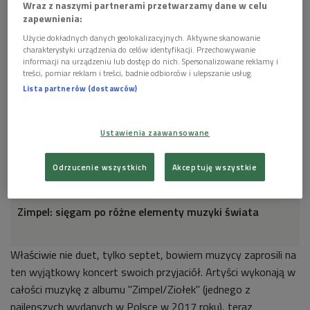
Wraz z naszymi partnerami przetwarzamy dane w celu
Wacław Zimpel i Kuba Ziołek
Foto: mat. prasowe
zapewnienia:
Użycie dokładnych danych geolokalizacyjnych. Aktywne skanowanie
charakterystyki urządzenia do celów identyfikacji. Przechowywanie
informacji na urządzeniu lub dostęp do nich. Spersonalizowane reklamy i
treści, pomiar reklam i treści, badnie odbiorców i ulepszanie usług.
Lista partnerów (dostawców)
Ustawienia zaawansowane
Odrzucenie wszystkich
Akceptuję wszystkie
Zimpel: sięgam po różne elementy muzyki świata
Właściwie nie duet, tylko septet, bowiem muzycy zaprosili na
ten wyjątkowy koncert swoich przyjaciół. Artyści wykonają w
całości muzykę z albumu "Zimpel/Ziołek" (jednego z
najlepszych wydanych w Polsce w 2017 roku), teraz