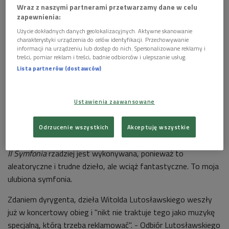
Wraz z naszymi partnerami przetwarzamy dane w celu
zapewnienia:
Użycie dokładnych danych geolokalizacyjnych. Aktywne skanowanie
charakterystyki urządzenia do celów identyfikacji. Przechowywanie
informacji na urządzeniu lub dostęp do nich. Spersonalizowane reklamy i
treści, pomiar reklam i treści, badnie odbiorców i ulepszanie usług.
Lista partnerów (dostawców)
Jacek Kaspszyk
Foto: PAP/Jacek Bednarczyk
Ustawienia zaawansowane
Jacek Kaspszyk wyznał, że
Symfonie
Witolda Lutosławskiego
ma właściwie cały czas w swoim repertuarze i dyrygował nimi
Odrzucenie wszystkich
Akceptuję wszystkie
niemal na całym świecie. Najczęściej grywana jest III oraz IV. -
II Symfonia
rzadziej jest wykonywana, ponieważ to
aleatoryczne i trudne dzieło, ale wciąż fantastyczne. To moja
ulubiona symfonia.
Zdaniem dyrygenta, dzieła Witolda Lutosławskiego weszły
już w koncertowy obieg i "nikt nie traktuje tego jako muzykę
specjalną, którą trzeba reklamować". - Odbiór Lutosławskiego