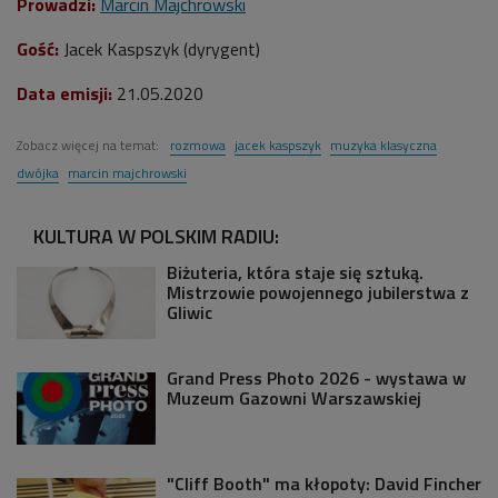
Prowadzi:
Marcin Majchrowski
Gość:
Jacek Kaspszyk (dyrygent)
Data emisji:
21
.05.2020
Zobacz więcej na temat:
rozmowa
jacek kaspszyk
muzyka klasyczna
dwójka
marcin majchrowski
KULTURA W POLSKIM RADIU:
Biżuteria, która staje się sztuką.
Mistrzowie powojennego jubilerstwa z
Gliwic
Grand Press Photo 2026 - wystawa w
Muzeum Gazowni Warszawskiej
"Cliff Booth" ma kłopoty: David Fincher