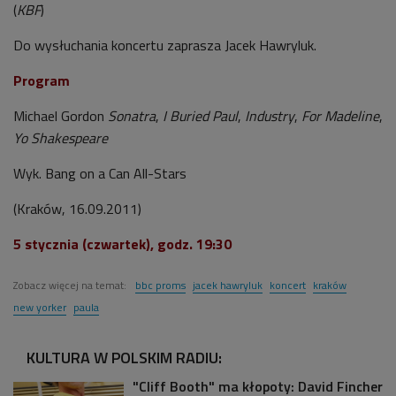
(
KBF
)
Do wysłuchania koncertu zaprasza Jacek Hawryluk.
Program
Michael Gordon
Sonatra
,
I Buried Paul
,
Industry
,
For Madeline
,
Yo Shakespeare
Wyk. Bang on a Can All-Stars
(Kraków, 16.09.2011)
5 stycznia (czwartek), godz. 19:30
Zobacz więcej na temat:
bbc proms
jacek hawryluk
koncert
kraków
new yorker
paula
KULTURA W POLSKIM RADIU:
"Cliff Booth" ma kłopoty: David Fincher