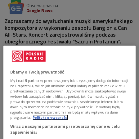
Obserwuj nas na
Google News
Zapraszamy do wysłuchania muzyki amerykańskiego
kompozytora w wykonaniu zespołu Bang on a Can
All-Stars. Koncert zarejestrowaliśmy podczas
ubiegłorocznego Festiwalu "Sacrum Profanum".
Muzyka Michaela Gordona łączy w sobie subtelną
pomysłowość rytmiczną z niewiarygodną siłą, która według
Dbamy o Twoją prywatność
słów Alexa Rossa z czasopisma "The New Yorker" ucieleśnia
"gwałtowność punk rocka, nerwową błyskotliwość free jazzu
My i nasi
5
partnerzy przechowujemy lub uzyskujemy dostęp do informacji
na urządzeniu, takich jak unikalne identyfikatory w plikach cookie w celu
i bezkompromisowość klasycznego modernizmu". Dzieła,
przetwarzania danych osobowych. Użytkownik może zaakceptować swoje
jakie w ciągu ostatnich 25 lat stworzył Michael Gordon, są
wybory lub zarządzać nimi, klikając poniżej, jak również skorzystać z
prawa do sprzeciwu na podstawie prawnie uzasadnionego interesu lub w
uderzająco różnorodne - począwszy od wielkoformatowych
dowolnym momencie na stronie polityki prywatności. Te wybory będą
utworów po dzieła powstałe na specjalne zamówienie studia
sygnalizowane naszym partnerom i nie będą miały wpływu na dane
przeglądania.
Polityka prywatności
nagrań.
Wraz z naszymi partnerami przetwarzamy dane w celu
zapewnienia:
Warto podkreślić bliską współpracę artysty ze środowiskiem