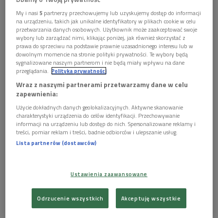
My i nasi
5
partnerzy przechowujemy lub uzyskujemy dostęp do informacji
Zdjęcie ilustracyjne
Foto: pixabay.com/No-longer-here
na urządzeniu, takich jak unikalne identyfikatory w plikach cookie w celu
przetwarzania danych osobowych. Użytkownik może zaakceptować swoje
wybory lub zarządzać nimi, klikając poniżej, jak również skorzystać z
prawa do sprzeciwu na podstawie prawnie uzasadnionego interesu lub w
dowolnym momencie na stronie polityki prywatności. Te wybory będą
sygnalizowane naszym partnerom i nie będą miały wpływu na dane
przeglądania.
Polityka prywatności
Wraz z naszymi partnerami przetwarzamy dane w celu
zapewnienia:
Użycie dokładnych danych geolokalizacyjnych. Aktywne skanowanie
charakterystyki urządzenia do celów identyfikacji. Przechowywanie
informacji na urządzeniu lub dostęp do nich. Spersonalizowane reklamy i
treści, pomiar reklam i treści, badnie odbiorców i ulepszanie usług.
Lista partnerów (dostawców)
Sonata A-dur. Jak Beethoven "okradł" Bridgetowera
Ustawienia zaawansowane
POSŁUCHAJ
Odrzucenie wszystkich
Akceptuję wszystkie
IV Koncert fortepianowy Beethovena (Beethoven
2020/Dwójka)