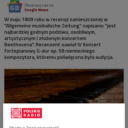
Obserwuj nas na
Google News
W maju 1809 roku w recenzji zamieszczonej w
"Allgemeine musikalische Zeitung" napisano: "jest
najbardziej godnym podziwu, osobliwym,
artystycznym i złożonym koncertem
Beethovena". Recenzent oawiał IV Koncert
fortepianowy G-dur op. 58 niemieckiego
kompozytora, któremu poświęcona była audycja.
Dbamy o Twoją prywatność