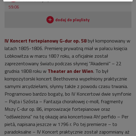
59:06
IV Koncert fortepianowy G-dur
op. 58
był komponowany w
latach 1805-1806. Premierę prywatną miał w pałacu księcia
Lobkowitza w marcu 1807 roku, a oficjalnie został
zaprezentowany światu podczas słynnej "Akademii" – 22
grudnia 1808 roku w
Theater an der Wien
. To był
kompozytorski koncert Beethovena wypełniony praktycznie
samymi arcydziełami, słynny także z powodu czasu trwania.
Programowo bardzo bogaty, bo IV Koncertowi dwie symfonie
– Piąta i Szósta – Fantazja chorałowej c-moll, fragmenty
Mszy C-dur op. 86, improwizacje fortepianowe oraz
"odświeżona" na tę okazję aria koncertowa Ah! perfido – Per
pietà, napisana jeszcze w 1796 r. Po tej premierze – to
paradoksalne – IV Koncert praktycznie został zapomniany aż