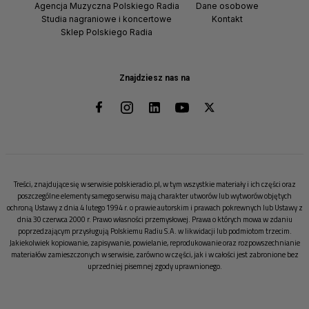
Agencja Muzyczna Polskiego Radia
Dane osobowe
Studia nagraniowe i koncertowe
Kontakt
Sklep Polskiego Radia
Znajdziesz nas na
Treści, znajdujące się w serwisie polskieradio.pl, w tym wszystkie materiały i ich części oraz
poszczególne elementy samego serwisu mają charakter utworów lub wytworów objętych
ochroną Ustawy z dnia 4 lutego 1994 r. o prawie autorskim i prawach pokrewnych lub Ustawy z
dnia 30 czerwca 2000 r. Prawo własności przemysłowej. Prawa o których mowa w zdaniu
poprzedzającym przysługują Polskiemu Radiu S.A. w likwidacji lub podmiotom trzecim.
Jakiekolwiek kopiowanie, zapisywanie, powielanie, reprodukowanie oraz rozpowszechnianie
materiałów zamieszczonych w serwisie, zarówno w części, jak i w całości jest zabronione bez
uprzedniej pisemnej zgody uprawnionego.