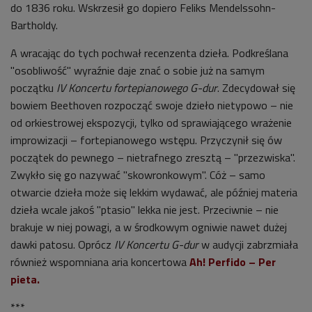
do 1836 roku. Wskrzesił go dopiero Feliks Mendelssohn-
Bartholdy.
A wracając do tych pochwał recenzenta dzieła. Podkreślana
"osobliwość" wyraźnie daje znać o sobie już na samym
początku
IV Koncertu fortepianowego G-dur
. Zdecydował się
bowiem Beethoven rozpocząć swoje dzieło nietypowo – nie
od orkiestrowej ekspozycji, tylko od sprawiającego wrażenie
improwizacji – fortepianowego wstępu. Przyczynił się ów
początek do pewnego – nietrafnego zresztą – "przezwiska".
Zwykło się go nazywać "skowronkowym". Cóż – samo
otwarcie dzieła może się lekkim wydawać, ale później materia
dzieła wcale jakoś "ptasio" lekka nie jest. Przeciwnie – nie
brakuje w niej powagi, a w środkowym ogniwie nawet dużej
dawki patosu. Oprócz
IV Koncertu G-dur
w audycji
zabrzmiała
również
wspomniana aria koncertowa
Ah! Perfido – Per
pieta
.
***