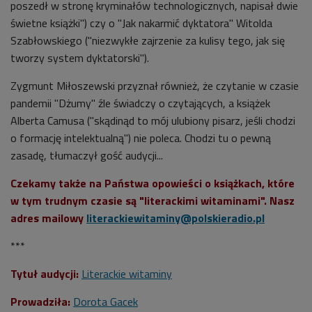
poszedł w stronę kryminałów technologicznych, napisał dwie
świetne książki") czy o "Jak nakarmić dyktatora" Witolda
Szabłowskiego ("niezwykłe zajrzenie za kulisy tego, jak się
tworzy system dyktatorski").
Zygmunt Miłoszewski przyznał również, że czytanie w czasie
pandemii "Dżumy" źle świadczy o czytających, a książek
Alberta Camusa ("skądinąd to mój ulubiony pisarz, jeśli chodzi
o formację intelektualną") nie poleca. Chodzi tu o pewną
zasadę, tłumaczył gość audycji...
Czekamy także na Państwa opowieści o książkach, które
w tym trudnym czasie są "literackimi witaminami". Nasz
adres mailowy
literackiewitaminy@polskieradio.pl
***
Tytuł audycji:
Literackie witaminy
Prowadziła:
Dorota Gacek