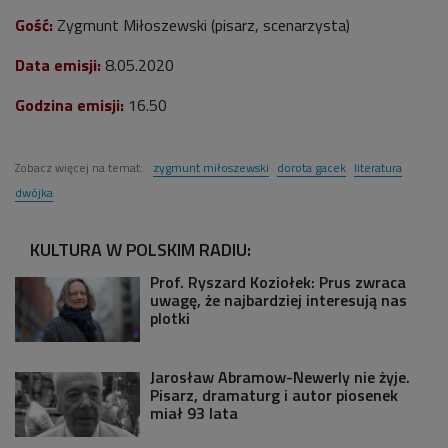
Gość:
Zygmunt Miłoszewski (pisarz, scenarzysta)
Data emisji:
8.05.2020
Godzina emisji:
16.50
Zobacz więcej na temat:
zygmunt miłoszewski
dorota gacek
literatura
dwójka
KULTURA W POLSKIM RADIU:
Prof. Ryszard Koziołek: Prus zwraca
uwagę, że najbardziej interesują nas
plotki
Jarosław Abramow-Newerly nie żyje.
Pisarz, dramaturg i autor piosenek
miał 93 lata