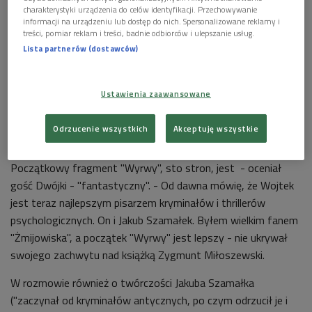
charakterystyki urządzenia do celów identyfikacji. Przechowywanie
informacji na urządzeniu lub dostęp do nich. Spersonalizowane reklamy i
treści, pomiar reklam i treści, badnie odbiorców i ulepszanie usług.
Lista partnerów (dostawców)
Ustawienia zaawansowane
Odrzucenie wszystkich
Akceptuję wszystkie
Zygmunt Miłoszewski
Foto: PAP/Bartłomiej Zborowski
Początkowy fragment "Wyrwy", sto stron, jest - oceniał
gość Dwójki - "fantastyczny". - Od dawna mówię, że Wojtek
jest teraz najlepszym pisarzem kryminałów i thrillerów
psychologicznych. On i Jakub Szamałek. Byłem wielkim fanem
"Żmijowiska", a początek "Wyrwy" jest lepszy - nie ukrywał
swojego zachwytu nad książką Zygmunt Miłoszewski.
W rozmowie również o twórczości Jakuba Szamałka
("zaczynał od kryminałów antycznych, po czym odrzucił je i