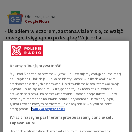
Obserwuj nas na
Google News
- Usiadłem wieczorem, zastanawiałem się, co wziąć
nowego, i sięgnąłem po książkę Wojciecha
Chmielarza pt. "Wyrwa" – opowiadał w Dwójce
Zygmunt Miłoszewski o spotkaniu z nową, jak się
okazuje godną polecenia lekturą.
Dbamy o Twoją prywatność
1 plik
AUDIO
My i nasi
5
partnerzy przechowujemy lub uzyskujemy dostęp do informacji
na urządzeniu, takich jak unikalne identyfikatory w plikach cookie w celu


07'31
przetwarzania danych osobowych. Użytkownik może zaakceptować swoje
wybory lub zarządzać nimi, klikając poniżej, jak również skorzystać z
Zygmunt Miłoszewski poleca ulubionych polskich
prawa do sprzeciwu na podstawie prawnie uzasadnionego interesu lub w
pisarzy. (Literackie witaminy/Dwójka)
dowolnym momencie na stronie polityki prywatności. Te wybory będą
sygnalizowane naszym partnerom i nie będą miały wpływu na dane
przeglądania.
Polityka prywatności
Wraz z naszymi partnerami przetwarzamy dane w celu
zapewnienia:
Użycie dokładnych danych geolokalizacyjnych. Aktywne skanowanie