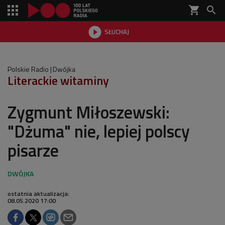
shopping_cart


SŁUCHAJ

Polskie Radio
Dwójka
Literackie witaminy
Zygmunt Miłoszewski:
"Dżuma" nie, lepiej polscy
pisarze
ostatnia aktualizacja:
08.05.2020 17:00