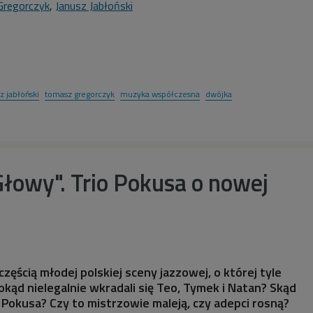
regorczyk
,
Janusz Jabłoński
z jabłoński
tomasz gregorczyk
muzyka współczesna
dwójka
Głowy". Trio Pokusa o nowej
częścią młodej polskiej sceny jazzowej, o której tyle
okąd nielegalnie wkradali się Teo, Tymek i Natan? Skąd
a Pokusa? Czy to mistrzowie maleją, czy adepci rosną?