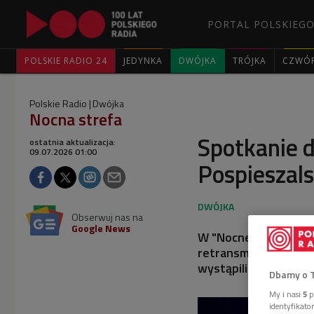
PORTAL POLSKIEGO
POLSKIE RADIO 24
JEDYNKA
DWÓJKA
TRÓJKA
CZWÓ
Polskie Radio
Dwójka
Nocna strefa
Spotkanie 
ostatnia aktualizacja:
09.07.2026 01:00
Pospieszals
Obserwuj nas na
Google News
W "Nocnej strefie" w
retransmisję koncer
wystąpili w klubie P
Dbamy o 
My i nasi
5
p
identyfikat