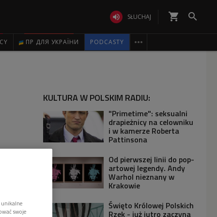
shopping_cart


SŁUCHAJ

ICY
ПР ДЛЯ УКРАЇНИ
PODCASTY
KULTURA W POLSKIM RADIU:
"Primetime": seksualni
drapieżnicy na celowniku
i w kamerze Roberta
Pattinsona
Od pierwszej linii do pop-
artowej legendy. Andy
Warhol nieznany w
Krakowie
 unikalne
Święto Królowej Polskich
tować swoje
Rzek - już jutro zaczyna