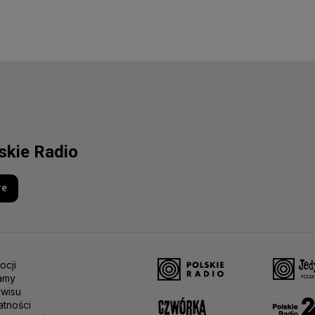
lskie Radio
re
ocji
amy
rwisu
atności