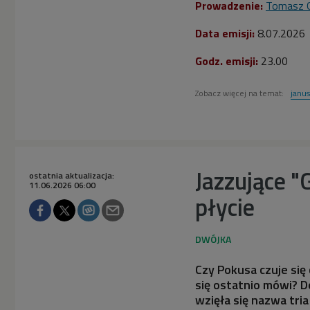
Prowadzenie:
Tomasz G
Data emisji:
8
.07.2026
Godz. emisji:
23.00
Zobacz więcej na temat:
janus
Jazzujące "
ostatnia aktualizacja:
11.06.2026 06:00
płycie
Czy Pokusa czuje się 
się ostatnio mówi? D
wzięła się nazwa tri