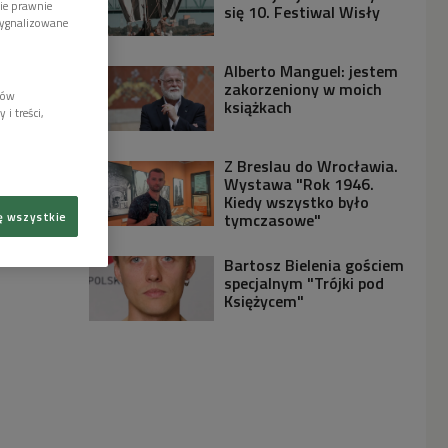
wie prawnie
się 10. Festiwal Wisły
sygnalizowane
Alberto Manguel: jestem
zakorzeniony w moich
lów
książkach
i treści,
Z Breslau do Wrocławia.
Wystawa "Rok 1946.
Kiedy wszystko było
ę wszystkie
tymczasowe"
Bartosz Bielenia gościem
specjalnym "Trójki pod
Księżycem"