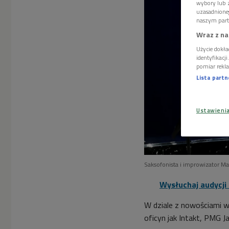
wybory lub z
uzasadnione
naszym part
Wraz z na
Użycie dokła
identyfikacj
pomiar rekla
Lista part
Ustawieni
Saksofonista i improwizator Ma
Wysłuchaj audycji
W dziale z nowościami 
oficyn jak Intakt, PMG Ja