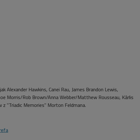
jak Alexander Hawkins, Canei Rau, James Brandon Lewis,
e, Joe Morris/Rob Brown/Anna Webber/Matthew Rousseau, Kārlis
w z "Triadic Memories" Morton Feldmana.
refa