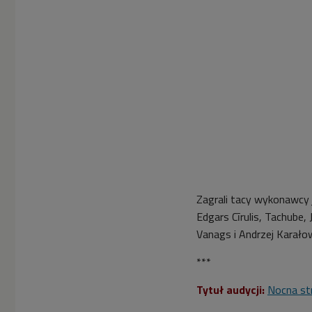
Zagrali tacy wykonawcy 
Edgars Cīrulis, Tachub
Vanags i Andrzej Karało
***
Tytuł audycji:
Nocna st