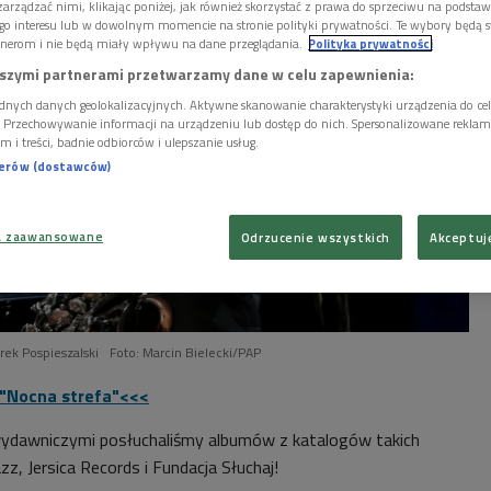
arządzać nimi, klikając poniżej, jak również skorzystać z prawa do sprzeciwu na podsta
go interesu lub w dowolnym momencie na stronie polityki prywatności. Te wybory będą 
nerom i nie będą miały wpływu na dane przeglądania.
Polityka prywatności
szymi partnerami przetwarzamy dane w celu zapewnienia:
dnych danych geolokalizacyjnych. Aktywne skanowanie charakterystyki urządzenia do ce
i. Przechowywanie informacji na urządzeniu lub dostęp do nich. Spersonalizowane reklamy 
m i treści, badnie odbiorców i ulepszanie usług.
nerów (dostawców)
a zaawansowane
Odrzucenie wszystkich
Akceptuj
rek Pospieszalski
Foto: Marcin Bielecki/PAP
 "Nocna strefa"<<<
wydawniczymi posłuchaliśmy albumów z katalogów takich
zz, Jersica Records i Fundacja Słuchaj!