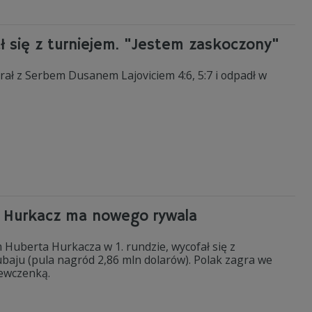
ł się z turniejem. "Jestem zaskoczony"
rał z Serbem Dusanem Lajoviciem 4:6, 5:7 i odpadł w
u. Hurkacz ma nowego rywala
m Huberta Hurkacza w 1. rundzie, wycofał się z
baju (pula nagród 2,86 mln dolarów). Polak zagra we
zewczenką.