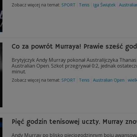
Zobacz więcej na temat:
SPORT
Tenis
Iga Świątek
Australi
Co za powrót Murraya! Prawie sześć god
Brytyjczyk Andy Murray pokonał Australijczyka Thanasieg
Australian Open. Szkot przegrywał 0:2, jednak ostateczn
minut.
Zobacz więcej na temat:
SPORT
Tenis
Australian Open
wiel
Pięć godzin tenisowej uczty. Murray zn
Andy Murray po blisko pięciogodzinnym boju awansowa