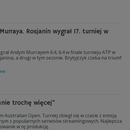
urraya. Rosjanin wygrał 17. turniej w
rał Andym Murrayem 6:4, 6:4 w finale turnieju ATP w
janina, a drugi w tym sezonie. Brytyjczyk czeka na triumf
iew
nie trochę więcej"
 Australian Open. Turniej zbiegł się w czasie z emisją
ednym z popularnych serwisów streamingowych. Najlepsza
owanie w tę produkcję.