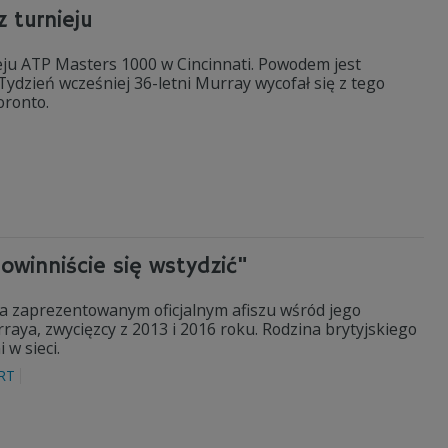
z turnieju
eju ATP Masters 1000 w Cincinnati. Powodem jest
 Tydzień wcześniej 36-letni Murray wycofał się z tego
oronto.
winniście się wstydzić"
a zaprezentowanym oficjalnym afiszu wśród jego
raya, zwycięzcy z 2013 i 2016 roku. Rodzina brytyjskiego
w sieci.
RT