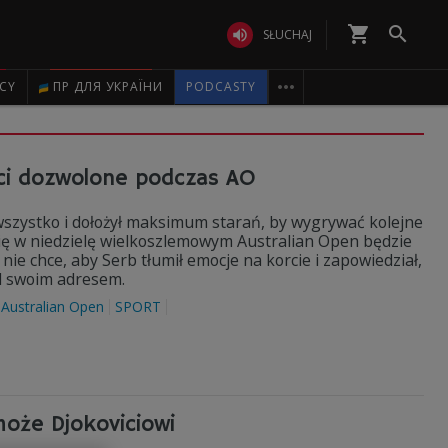
shopping_cart


SŁUCHAJ

ICY
ПР ДЛЯ УКРАЇНИ
PODCASTY
ci dozwolone podczas AO
e wszystko i dołożył maksimum starań, by wygrywać kolejne
ię w niedzielę wielkoszlemowym Australian Open będzie
nie chce, aby Serb tłumił emocje na korcie i zapowiedział,
od swoim adresem.
Australian Open
SPORT
może Djokoviciowi