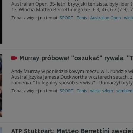
Australian Open. 35-letni brytyjski tenisista, były li
13. Włocha Matteo Berrettiniego 6:3, 6:3, 4:6, 6:7 (7-9), 7:
Zobacz więcej na temat:
SPORT
Tenis
Australian Open
wiel
Murray próbował "oszukać" rywala. "
Andy Murray w poniedziałkowym meczu w 1. rundzie 
Australijczyka Jamesa Duckwortha w czterech setach, 
ramienia. "To legalny sposób serwisu" - tłumaczył brytyj
Zobacz więcej na temat:
SPORT
Tenis
wielki szlem
wimbled
ATP Stuttgart: Matteo Berrettini zwyci