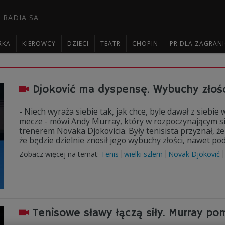
 RADIA SA
RKA
KIEROWCY
DZIECI
TEATR
CHOPIN
PR DLA ZAGRAN

Djoković ma dyspensę. Wybuchy złoś
- Niech wyraża siebie tak, jak chce, byle dawał z siebi
mecze - mówi Andy Murray, który w rozpoczynającym s
trenerem Novaka Djokovicia. Były tenisista przyznał, że 
że będzie dzielnie znosił jego wybuchy złości, nawet p
Zobacz więcej na temat:
Tenis
wielki szlem
Novak Djoković
Tenisowe sławy łączą siły. Murray po