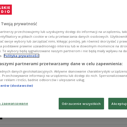
Brytyjski tenisista Andy Murray, który w sierpniu zak
przygotowaniach do pierwszego w nowym roku wielkosz
trenerem w trakcie zmagań w Melbourne - poinformowa
 Twoją prywatność
Zobacz więcej na temat:
SPORT
Tenis
ATP
wielki szlem
Au
artnerzy przechowujemy lub uzyskujemy dostęp do informacji na urządzeniu, taki
entyfikatory w plikach cookie w celu przetwarzania danych osobowych. Użytkown
ć swoje wybory lub zarządzać nimi, klikając poniżej, jak również skorzystać z pra
na podstawie prawnie uzasadnionego interesu lub w dowolnym momencie na stroni
i. Te wybory będą sygnalizowane naszym partnerom i nie będą miały wpływu na d
a.
Polityka prywatności
Paryż 2024. Ostatni turniej legendy. And
aszymi partnerami przetwarzamy dane w celu zapewnienia:
adnych danych geolokalizacyjnych. Aktywne skanowanie charakterystyki urządzen
Dwukrotny mistrz olimpijski w singlu Andy Murray potw
ji. Przechowywanie informacji na urządzeniu lub dostęp do nich. Spersonalizowane
iar reklam i treści, badnie odbiorców i ulepszanie usług.
wydarzeniem w jego karierze tenisowej. Szkot zdobył z
później w Rio de Janeiro.
tnerów (dostawców)
Zobacz więcej na temat:
SPORT
Tenis
igrzyska olimpijskie
P
a zaawansowane
Odrzucenie wszystkich
Akceptuj