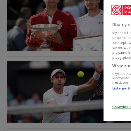
Dbamy o
My i nasi
5
p
unikalne id
zaakceptowa
sprzeciwu 
prywatnośc
przeglądani
Wraz z n
Użycie dokł
identyfikac
treści, pom
Lista par
Ustawieni