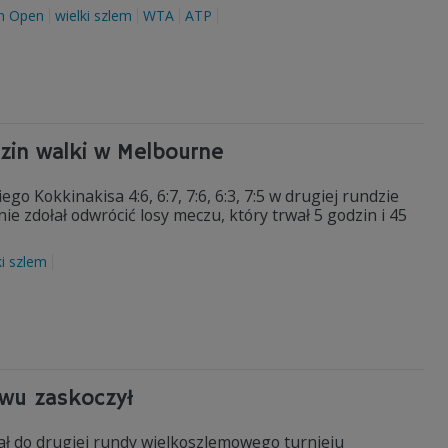
an Open
wielki szlem
WTA
ATP
zin walki w Melbourne
o Kokkinakisa 4:6, 6:7, 7:6, 6:3, 7:5 w drugiej rundzie
ie zdołał odwrócić losy meczu, który trwał 5 godzin i 45
ki szlem
owu zaskoczył
ł do drugiej rundy wielkoszlemowego turnieju