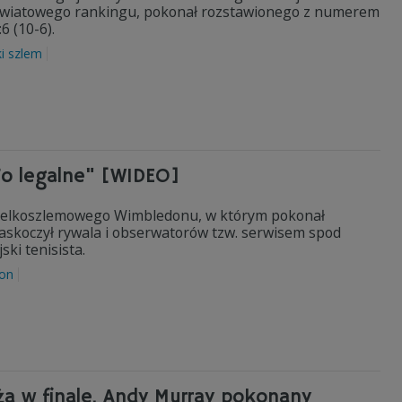
der światowego rankingu, pokonał rozstawionego z numerem
6 (10-6).
ki szlem
To legalne" [WIDEO]
wielkoszlemowego Wimbledonu, w którym pokonał
zaskoczył rywala i obserwatorów tzw. serwisem spod
ski tenisista.
on
ęża w finale. Andy Murray pokonany