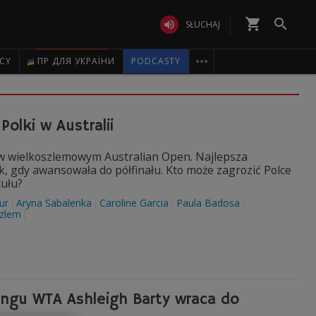
shopping_cart


SŁUCHAJ

ICY
ПР ДЛЯ УКРАЇНИ
PODCASTY
Polki w Australii
 w wielkoszlemowym Australian Open. Najlepsza
k, gdy awansowała do półfinału. Kto może zagrozić Polce
tułu?
ur
Aryna Sabalenka
Caroline Garcia
Paula Badosa
szlem
kingu WTA Ashleigh Barty wraca do