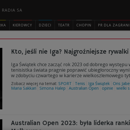
 RADIA SA
RKA
KIEROWCY
DZIECI
TEATR
CHOPIN
PR DLA ZAGRAN

Kto, jeśli nie Iga? Najgroźniejsze rywalki 
Iga Świątek chce zacząć rok 2023 od dobrego występu
tenisistka świata pragnie poprawić ubiegłoroczny wyni
w zdobyciu czwartego w karierze wielkoszlemowego ty
Zobacz więcej na temat:
SPORT
Tenis
Iga Świątek
Ons Jabe
Maria Sakkari
Simona Halep
Australian Open
opinie
wielki 
Australian Open 2023: była liderka ran