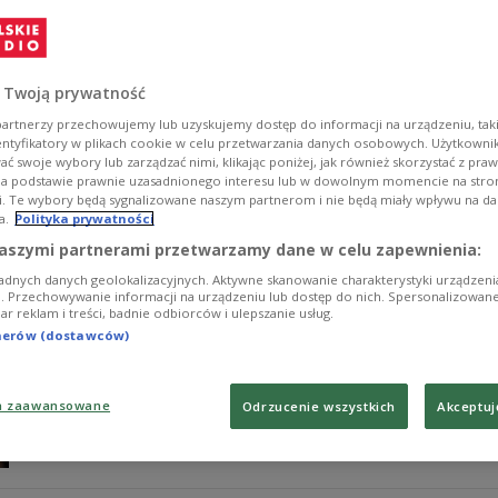
Melbourne
Była australijska tenisistka Ashleigh Barty, triumfato
Melbourne w innej roli - jako mentorka nowej nadziei go
 Twoją prywatność
Zobacz więcej na temat:
Tenis
wielki szlem
artnerzy przechowujemy lub uzyskujemy dostęp do informacji na urządzeniu, taki
entyfikatory w plikach cookie w celu przetwarzania danych osobowych. Użytkown
ć swoje wybory lub zarządzać nimi, klikając poniżej, jak również skorzystać z pra
na podstawie prawnie uzasadnionego interesu lub w dowolnym momencie na stroni
i. Te wybory będą sygnalizowane naszym partnerom i nie będą miały wpływu na d
a.
Polityka prywatności
Była liderka rankingu WTA dumna ze Ś
aszymi partnerami przetwarzamy dane w celu zapewnienia:
adnych danych geolokalizacyjnych. Aktywne skanowanie charakterystyki urządzen
Była liderka światowego rankingu tenisistek WTA Ashle
ji. Przechowywanie informacji na urządzeniu lub dostęp do nich. Spersonalizowane
iar reklam i treści, badnie odbiorców i ulepszanie usług.
aktualnej "pierwszej rakiecie" Idze Świątek. - Ma niesa
powiedziała Australijka w rozmowie z "The Guardian".
tnerów (dostawców)
Zobacz więcej na temat:
Iga Świątek
Tenis
WTA
SPORT
a zaawansowane
Odrzucenie wszystkich
Akceptuj