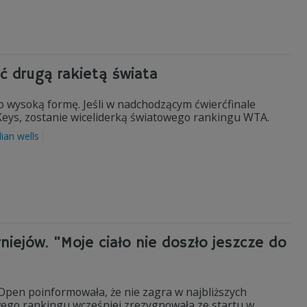
ć drugą rakietą świata
o wysoką formę. Jeśli w nadchodzącym ćwierćfinale
eys, zostanie wiceliderką światowego rankingu WTA.
dian wells
niejów. "Moje ciało nie doszło jeszcze do
Open poinformowała, że nie zagra w najbliższych
wego rankingu wcześniej zrezygnowała ze startu w