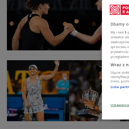
Dbamy o
My i nasi
5
p
unikalne id
zaakceptowa
sprzeciwu 
prywatnośc
przeglądani
Wraz z n
Użycie dokł
identyfikac
treści, pom
Lista par
Ustawieni