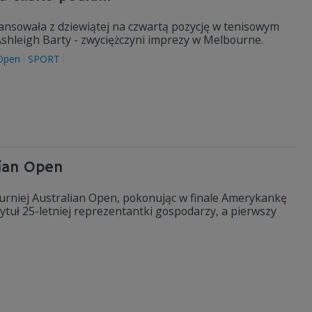
nsowała z dziewiątej na czwartą pozycję w tenisowym
shleigh Barty - zwyciężczyni imprezy w Melbourne.
 Open
SPORT
lian Open
urniej Australian Open, pokonując w finale Amerykankę
y tytuł 25-letniej reprezentantki gospodarzy, a pierwszy