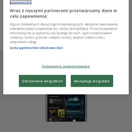
Białowieskiej" to książka, która porusza temat ochrony
prywatności
Puszczy Białowiejskiej, ale i spojrzenie na jej
Wraz z naszymi partnerami przetwarzamy dane w
naturalność. Autorka książki - Dorota Borodaj -
celu zapewnienia:
opowiedziała w Dwójce, jak wyglądał ten spór i z czego
wynikają niektóre różnice w spojrzeniu na puszczę.
Użycie dokładnych danych geolokalizacyjnych. Aktywne skanowanie
charakterystyki urządzenia do celów identyfikacji. Przechowywanie
Zobacz więcej na temat:
Dwójka
Puszcza Białowieska
informacji na urządzeniu lub dostęp do nich. Spersonalizowane
ekologia
Katarzyna Hagmajer-Kwiatek
KSIĄŻKA
KULTURA
reklamy i treści, pomiar reklam i treści, badnie odbiorców i
ulepszanie usług.
Lista partnerów (dostawców)
Ustawienia zaawansowane
Odrzucenie wszystkich
Akceptuję wszystkie