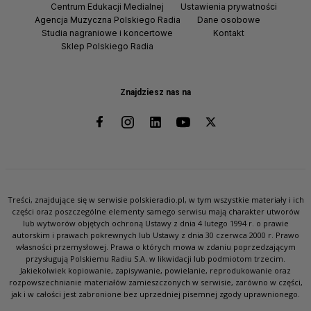
Centrum Edukacji Medialnej
Ustawienia prywatności
Agencja Muzyczna Polskiego Radia
Dane osobowe
Studia nagraniowe i koncertowe
Kontakt
Sklep Polskiego Radia
Znajdziesz nas na
Treści, znajdujące się w serwisie polskieradio.pl, w tym wszystkie materiały i ich
części oraz poszczególne elementy samego serwisu mają charakter utworów
lub wytworów objętych ochroną Ustawy z dnia 4 lutego 1994 r. o prawie
autorskim i prawach pokrewnych lub Ustawy z dnia 30 czerwca 2000 r. Prawo
własności przemysłowej. Prawa o których mowa w zdaniu poprzedzającym
przysługują Polskiemu Radiu S.A. w likwidacji lub podmiotom trzecim.
Jakiekolwiek kopiowanie, zapisywanie, powielanie, reprodukowanie oraz
rozpowszechnianie materiałów zamieszczonych w serwisie, zarówno w części,
jak i w całości jest zabronione bez uprzedniej pisemnej zgody uprawnionego.