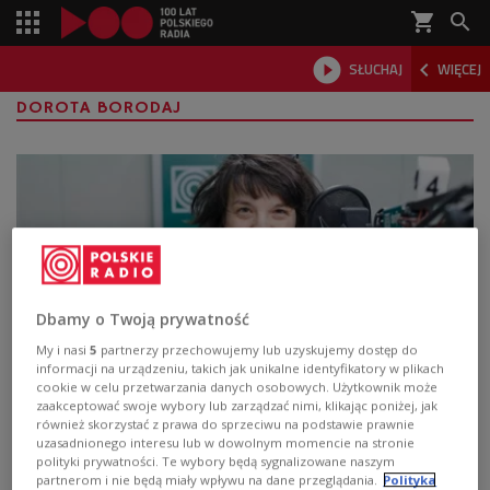
shopping_cart



SŁUCHAJ
WIĘCEJ

DOROTA BORODAJ
Dbamy o Twoją prywatność
My i nasi
5
partnerzy przechowujemy lub uzyskujemy dostęp do
informacji na urządzeniu, takich jak unikalne identyfikatory w plikach
cookie w celu przetwarzania danych osobowych. Użytkownik może
Aktywiści w Puszczy Białowieskiej.
zaakceptować swoje wybory lub zarządzać nimi, klikając poniżej, jak
"Przyjeżdżali tam z potrzeby serca"
również skorzystać z prawa do sprzeciwu na podstawie prawnie
uzasadnionego interesu lub w dowolnym momencie na stronie
polityki prywatności. Te wybory będą sygnalizowane naszym
"Szkodniki. O ludziach, drzewach i maszynach w Puszczy
partnerom i nie będą miały wpływu na dane przeglądania.
Polityka